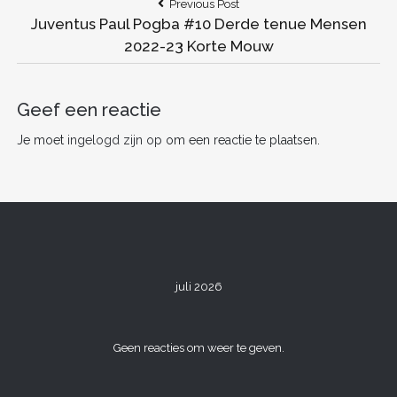
Bericht
Previous
Previous Post
e
er
l
e
di
e
n
Post:
Juventus Paul Pogba #10 Derde tenue Mensen
navigatie
b
st
t
dI
2022-23 Korte Mouw
o
n
o
Geef een reactie
k
Je moet
ingelogd zijn op
om een reactie te plaatsen.
juli 2026
Geen reacties om weer te geven.