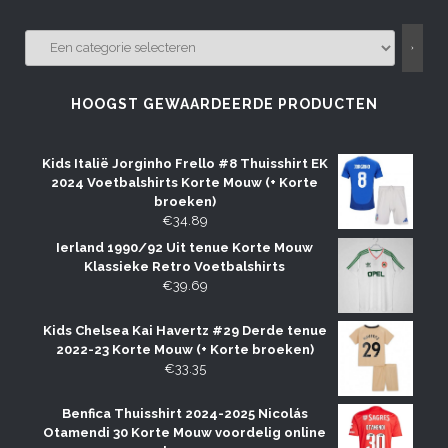
EEN
CATEGORIE
SELECTEREN
HOOGST GEWAARDEERDE PRODUCTEN
Kids Italië Jorginho Frello #8 Thuisshirt EK
2024 Voetbalshirts Korte Mouw (+ Korte
broeken)
€
34.89
Ierland 1990/92 Uit tenue Korte Mouw
Klassieke Retro Voetbalshirts
€
39.69
Kids Chelsea Kai Havertz #29 Derde tenue
2022-23 Korte Mouw (+ Korte broeken)
€
33.35
Benfica Thuisshirt 2024-2025 Nicolás
Otamendi 30 Korte Mouw voordelig online