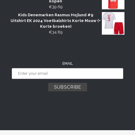
kopen
€
39.69
Kids Denemarken Rasmus Hojlund #9
Uitshirt EK 2024 Voetbalshirts Korte Mouw (+
Korte broeken)
€
34.89
EMAIL