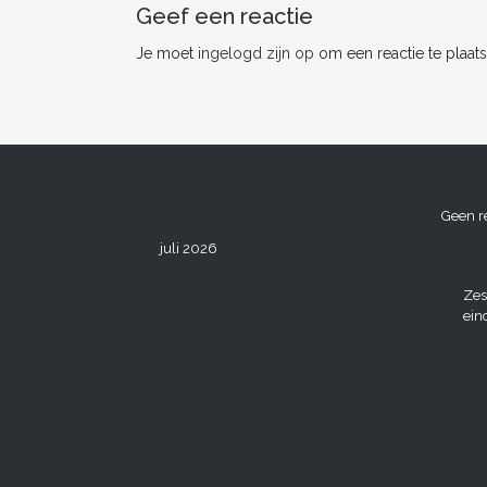
o
Geef een reactie
k
Je moet
ingelogd zijn op
om een reactie te plaats
Geen r
juli 2026
Zes
ein