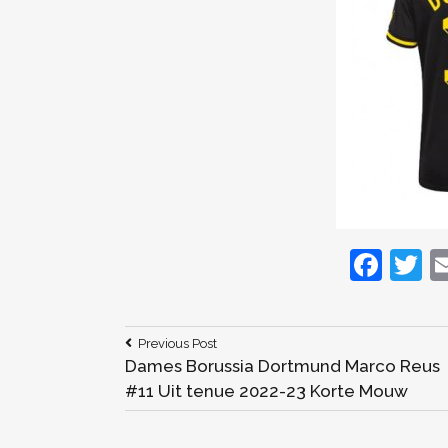
F
T
a
c
it
Bericht
Previous
Previous Post
e
e
Post:
Dames Borussia Dortmund Marco Reus
navigatie
b
#11 Uit tenue 2022-23 Korte Mouw
o