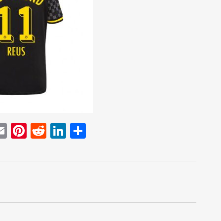
E
Pi
R
Li
D
w
m
nt
e
n
el
t
ai
er
d
k
e
r
l
e
di
e
n
st
t
dI
n