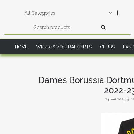
Skip
to
|
content
HOME
WK 2026 VOETBALSHIRTS
CLUBS
LAN
Dames Borussia Dortmu
2022-2
24 mei 2023
W