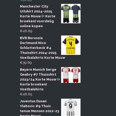
Manchester City
Uitshirt 2024-2025
Korte Mouw (+ Korte
broeken) voordelig
online kopen
€
48.69
BVB Borussia
Dortmund Nico
Schlotterbeck #4
Thuisshirt 2024-2025
Voetbalshirts Korte Mouw
€
39.69
Bayern Munich Serge
Gnabry #7 Thuisshirt
2023/24 Korte Mouw (+
Korte broeken)
Voetbalshirts
€
46.65
Juventus Dusan
Vlahovic #9 Thuis
tenue Mensen 2022-23
Korte Mouw