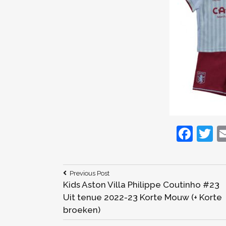
F
T
a
c
it
Bericht
Previous
Previous Post
e
e
Post:
Kids Aston Villa Philippe Coutinho #23
navigatie
b
Uit tenue 2022-23 Korte Mouw (+ Korte
broeken)
o