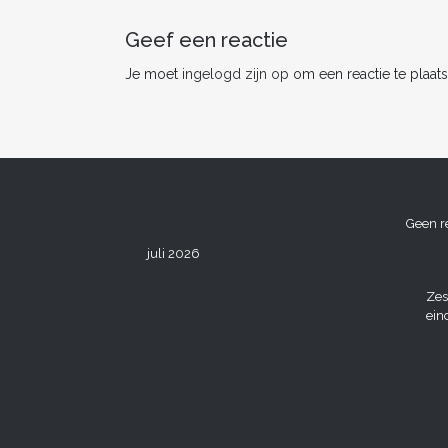
o
k
Geef een reactie
Je moet
ingelogd zijn op
om een reactie te plaats
Geen r
juli 2026
Zes
ein