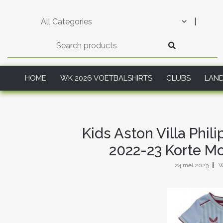
Skip
to
|
content
HOME
WK 2026 VOETBALSHIRTS
CLUBS
LAN
Kids Aston Villa Phil
2022-23 Korte Mo
24 mei 2023
W