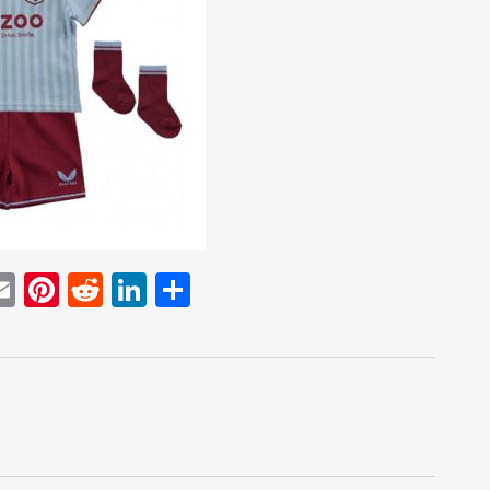
E
Pi
R
Li
D
w
m
nt
e
n
el
t
ai
er
d
k
e
r
l
e
di
e
n
st
t
dI
n