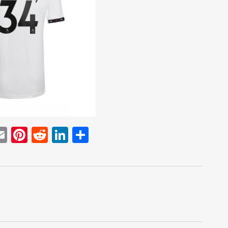
E
Pi
R
Li
D
w
m
nt
e
n
el
t
ai
er
d
k
e
r
l
e
di
e
n
st
t
dI
n