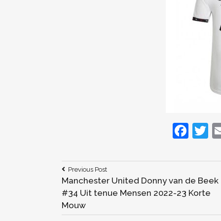
F
T
a
c
it
Bericht
Previous
Previous Post
e
e
Post:
Manchester United Donny van de Beek
navigatie
b
#34 Uit tenue Mensen 2022-23 Korte
Mouw
o