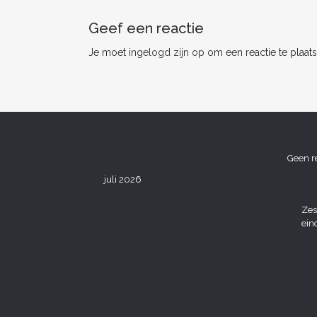
o
k
Geef een reactie
Je moet
ingelogd zijn op
om een reactie te plaats
Geen r
juli 2026
Zes
ein