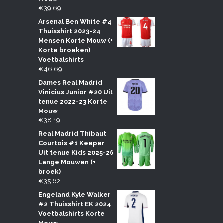
€
39.69
Arsenal Ben White #4
Thuisshirt 2023-24
Mensen Korte Mouw (+
Korte broeken)
Voetbalshirts
€
46.69
Dames Real Madrid
Vinicius Junior #20 Uit
tenue 2022-23 Korte
Mouw
€
38.19
Real Madrid Thibaut
Courtois #1 Keeper
Uit tenue Kids 2025-26
Lange Mouwen (+
broek)
€
35.62
Engeland Kyle Walker
#2 Thuisshirt EK 2024
Voetbalshirts Korte
Mouw