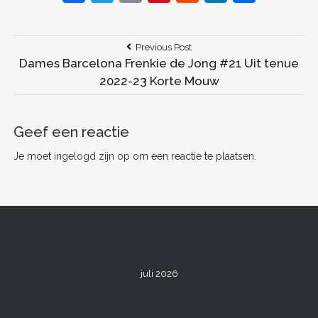
a
w
m
nt
e
n
el
c
itt
ai
er
d
k
e
Bericht
Previous
Previous Post
e
er
l
e
di
e
n
Post:
Dames Barcelona Frenkie de Jong #21 Uit tenue
navigatie
b
st
t
dI
2022-23 Korte Mouw
o
n
o
Geef een reactie
k
Je moet
ingelogd zijn op
om een reactie te plaatsen.
juli 2026