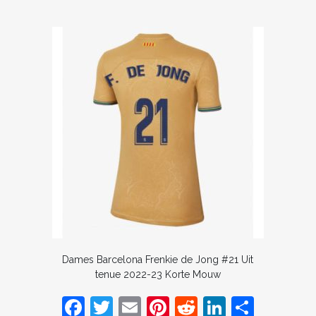
Dames Barcelona Frenkie de Jong #21 Uit
tenue 2022-23 Korte Mouw
F
T
E
Pi
R
Li
D