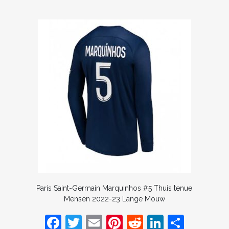
Paris Saint-Germain Marquinhos #5 Thuis tenue
Mensen 2022-23 Lange Mouw
F
T
E
Pi
R
Li
D