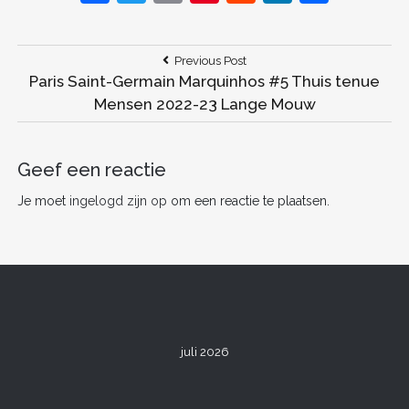
a
w
m
nt
e
n
el
c
itt
ai
er
d
k
e
Bericht
Previous
Previous Post
e
er
l
e
di
e
n
Post:
Paris Saint-Germain Marquinhos #5 Thuis tenue
navigatie
b
st
t
dI
Mensen 2022-23 Lange Mouw
o
n
o
Geef een reactie
k
Je moet
ingelogd zijn op
om een reactie te plaatsen.
juli 2026