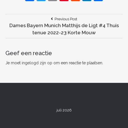
a
w
m
nt
e
n
el
c
itt
ai
er
d
k
e
Bericht
Previous
Previous Post
e
er
l
e
di
e
n
Post:
Dames Bayern Munich Matthijs de Ligt #4 Thuis
navigatie
b
st
t
dI
tenue 2022-23 Korte Mouw
o
n
o
Geef een reactie
k
Je moet
ingelogd zijn op
om een reactie te plaatsen.
juli 2026