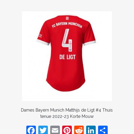
Dames Bayern Munich Matthijs de Ligt #4 Thuis
tenue 2022-23 Korte Mouw
F
T
E
Pi
R
Li
D