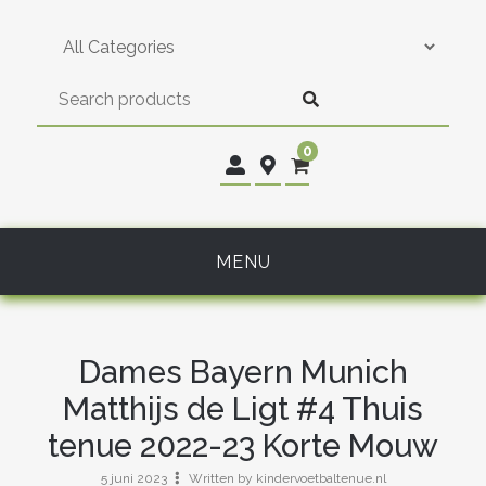
Skip
to
content
0
MENU
Dames Bayern Munich
Matthijs de Ligt #4 Thuis
tenue 2022-23 Korte Mouw
5 juni 2023
Written by kindervoetbaltenue.nl