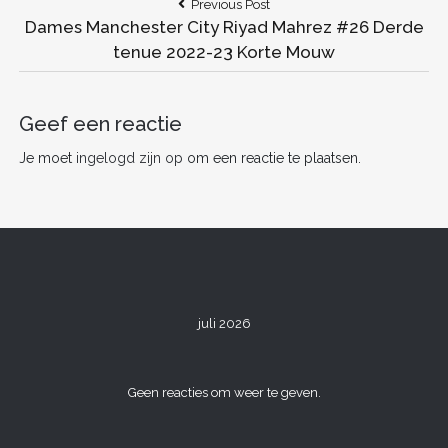
Bericht
Previous
Previous Post
e
er
l
e
di
e
n
Post:
Dames Manchester City Riyad Mahrez #26 Derde
navigatie
b
st
t
dI
tenue 2022-23 Korte Mouw
o
n
o
Geef een reactie
k
Je moet
ingelogd zijn op
om een reactie te plaatsen.
juli 2026
Geen reacties om weer te geven.