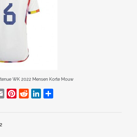
it tenue WK 2022 Mensen Korte Mouw
E
Pi
R
Li
D
w
m
nt
e
n
el
t
ai
er
d
k
e
r
l
e
di
e
n
2
st
t
dI