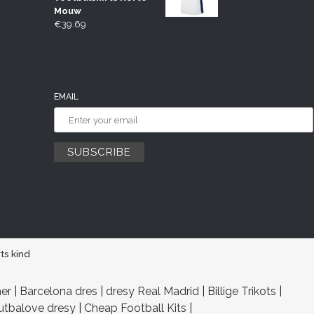
Mouw
€
39.69
EMAIL
ts kind
her
|
Barcelona dres
|
dresy Real Madrid
|
Billige Trikots
|
utbalove dresy
|
Cheap Football Kits
|