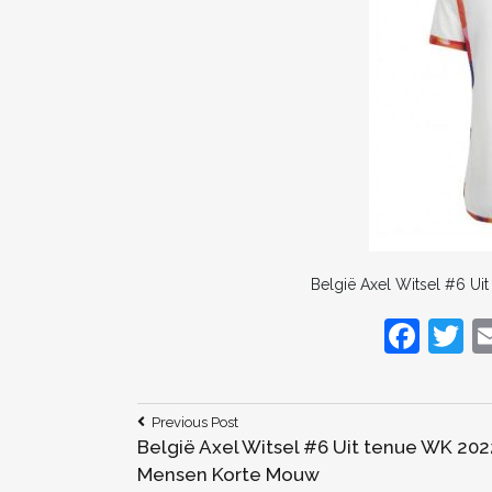
België Axel Witsel #6 U
F
T
a
c
it
Bericht
Previous
Previous Post
e
e
Post:
België Axel Witsel #6 Uit tenue WK 202
navigatie
b
Mensen Korte Mouw