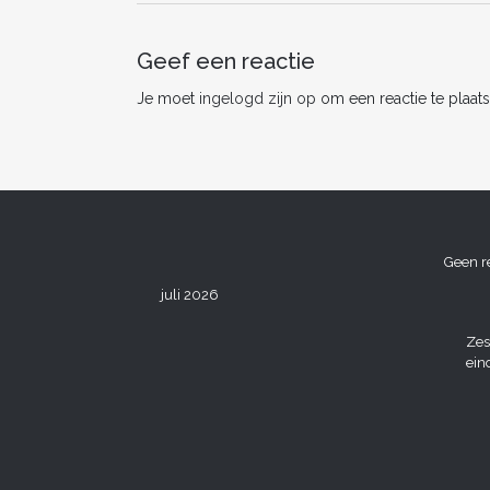
o
o
Geef een reactie
k
Je moet
ingelogd zijn op
om een reactie te plaats
Geen r
juli 2026
Zes
ein