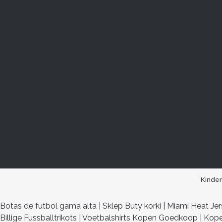
Kinde
Botas de futbol gama alta
|
Sklep Buty korki
|
Miami Heat Je
Billige Fussballtrikots
|
Voetbalshirts Kopen Goedkoop
|
Kope