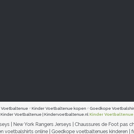
r Voetbaltenue
Kinder Voetbaltenue kopen
Goedkope Voetbalshir
Kinder Voetbaltenue | Kindervoetbaltenue.nl
Kinder Voetbaltenue
rseys
|
New York Rangers Jerseys
|
Chaussures de Foot pas c
n voetbalshirts online
|
Goedkope voetbaltenues kinderen
|
f