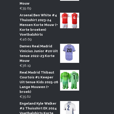
Mouw
€
39.69
Arsenal Ben White #4
Thuisshirt 2023-24
Mensen Korte Mouw (+
Korte broeken)
Voetbalshirts
€
46.69
Dames Real Madrid
Vinicius Junior #20 Uit
tenue 2022-23 Korte
Mouw
€
38.19
Real Madrid Thibaut
Courtois #1 Keeper
Uit tenue Kids 2025-26
Lange Mouwen (+
broek)
€
35.62
Engeland Kyle Walker
#2 Thuisshirt EK 2024
Voetbalshirts Korte