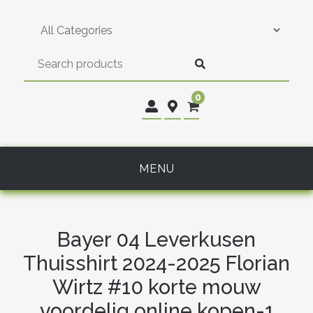
Skip
to
content
0
MENU
Bayer 04 Leverkusen
Thuisshirt 2024-2025 Florian
Wirtz #10 korte mouw
voordelig online kopen-1