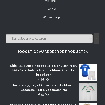
Verzenden
Winkel
Winkelwagen
EEN
CATEGORIE
SELECTEREN
HOOGST GEWAARDEERDE PRODUCTEN
Kids Italië Jorginho Frello #8 Thuisshirt EK
2024 Voetbalshirts Korte Mouw (+ Korte
broeken)
€
34.89
Ierland 1990/92 Uit tenue Korte Mouw
Klassieke Retro Voetbalshirts
€
39.69
Kids Chelsea Kai Havertz #29 Derde tenue