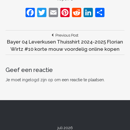
F
T
E
Pi
R
Li
D
a
w
m
nt
e
n
el
c
itt
ai
er
d
k
e
Bericht
Previous
Previous Post
e
er
l
e
di
e
n
Post:
Bayer 04 Leverkusen Thuisshirt 2024-2025 Florian
navigatie
b
st
t
dI
Wirtz #10 korte mouw voordelig online kopen
o
n
o
Geef een reactie
k
Je moet
ingelogd zijn op
om een reactie te plaatsen.
juli 2026