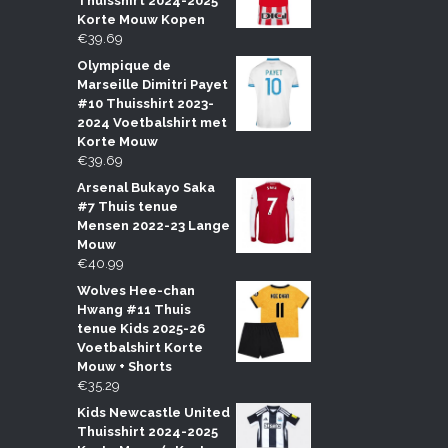
Thuisshirt 2024-2025
Korte Mouw Kopen
€
39.69
Olympique de
Marseille Dimitri Payet
#10 Thuisshirt 2023-
2024 Voetbalshirt met
Korte Mouw
€
39.69
Arsenal Bukayo Saka
#7 Thuis tenue
Mensen 2022-23 Lange
Mouw
€
40.99
Wolves Hee-chan
Hwang #11 Thuis
tenue Kids 2025-26
Voetbalshirt Korte
Mouw + Shorts
€
35.29
Kids Newcastle United
Thuisshirt 2024-2025