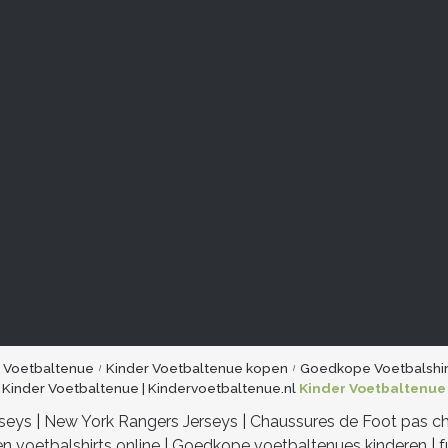
r Voetbaltenue
Kinder Voetbaltenue kopen
Goedkope Voetbalshir
Kinder Voetbaltenue | Kindervoetbaltenue.nl
Kinder Voetbaltenue
rseys
|
New York Rangers Jerseys
|
Chaussures de Foot pas c
n voetbalshirts online
|
Goedkope voetbaltenues kinderen
|
f