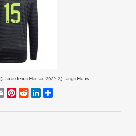
#15 Derde tenue Mensen 2022-23 Lange Mouw
E
Pi
R
Li
D
w
m
nt
e
n
el
t
ai
er
d
k
e
r
l
e
di
e
n
st
t
dI