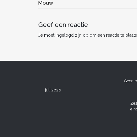
Mouw
o
o
k
Geef een reactie
Je moet
ingelogd zijn op
om een reactie te plaats
Geen r
juli 2026
Zes
ein