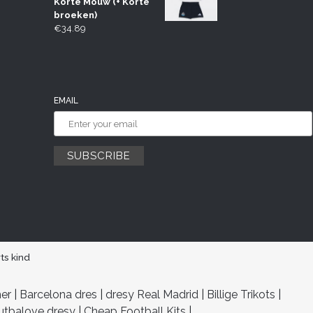
Korte Mouw (+ Korte
broeken)
€
34.89
EMAIL
ts kind
her
|
Barcelona dres
|
dresy Real Madrid
|
Billige Trikots
|
utbalove dresy
|
Cheap Football Kits
|