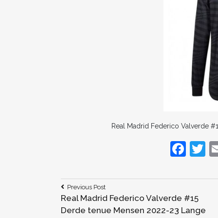
Real Madrid Federico Valverde 
F
T
a
c
it
Bericht
Previous
Previous Post
e
e
Post:
Real Madrid Federico Valverde #15
navigatie
b
Derde tenue Mensen 2022-23 Lange