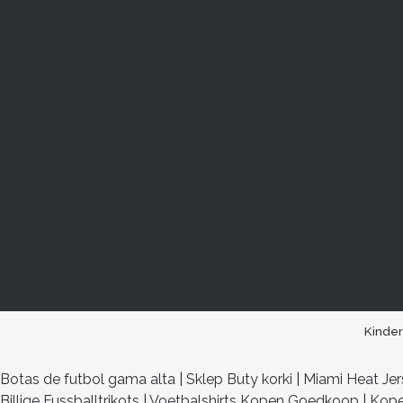
Kinde
Botas de futbol gama alta
|
Sklep Buty korki
|
Miami Heat Je
Billige Fussballtrikots
|
Voetbalshirts Kopen Goedkoop
|
Kope