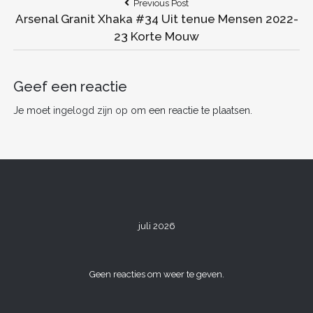
Bericht
Previous
Previous Post
e
er
l
e
di
e
n
Post:
Arsenal Granit Xhaka #34 Uit tenue Mensen 2022-
navigatie
b
st
t
dI
23 Korte Mouw
o
n
o
Geef een reactie
k
Je moet
ingelogd zijn op
om een reactie te plaatsen.
juli 2026
Geen reacties om weer te geven.