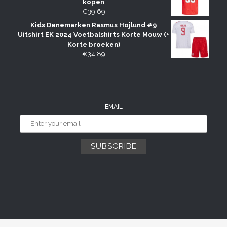
kopen
€
39.69
Kids Denemarken Rasmus Hojlund #9
Uitshirt EK 2024 Voetbalshirts Korte Mouw (+
Korte broeken)
€
34.89
EMAIL