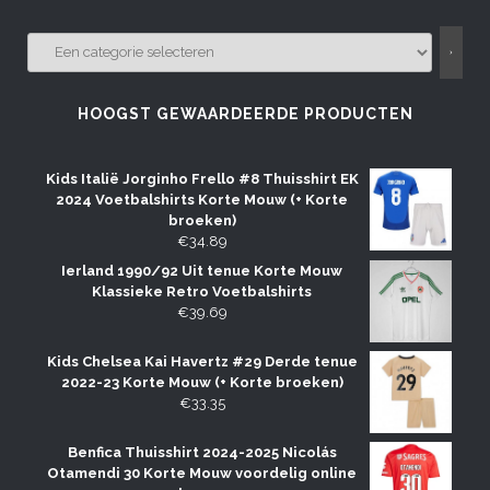
EEN
CATEGORIE
SELECTEREN
HOOGST GEWAARDEERDE PRODUCTEN
Kids Italië Jorginho Frello #8 Thuisshirt EK
2024 Voetbalshirts Korte Mouw (+ Korte
broeken)
€
34.89
Ierland 1990/92 Uit tenue Korte Mouw
Klassieke Retro Voetbalshirts
€
39.69
Kids Chelsea Kai Havertz #29 Derde tenue
2022-23 Korte Mouw (+ Korte broeken)
€
33.35
Benfica Thuisshirt 2024-2025 Nicolás
Otamendi 30 Korte Mouw voordelig online