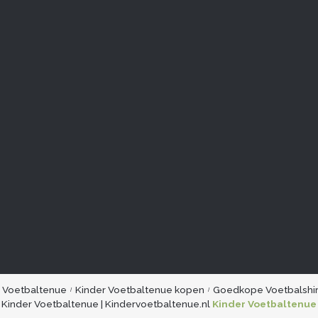
r Voetbaltenue
Kinder Voetbaltenue kopen
Goedkope Voetbalshir
Kinder Voetbaltenue | Kindervoetbaltenue.nl
Kinder Voetbaltenue