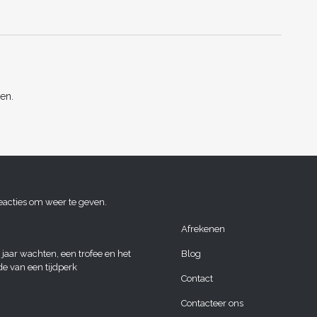
st
t
dI
n
en.
eacties om weer te geven.
Afrekenen
 jaar wachten, een trofee en het
Blog
de van een tijdperk
Contact
Contacteer ons