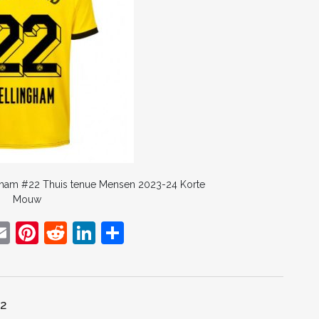
gham #22 Thuis tenue Mensen 2023-24 Korte
Mouw
E
Pi
R
Li
D
w
m
nt
e
n
el
t
ai
er
d
k
e
r
l
e
di
e
n
22