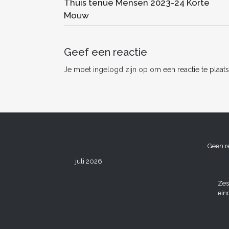
b
Thuis tenue Mensen 2023-24 Korte
Mouw
o
o
k
Geef een reactie
Je moet
ingelogd zijn op
om een reactie te plaats
Geen r
juli 2026
Zes
ein