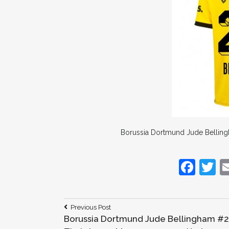
Borussia Dortmund Jude Bellin
F
T
a
c
it
Bericht
Previous
Previous Post
e
e
Post:
Borussia Dortmund Jude Bellingham #
navigatie