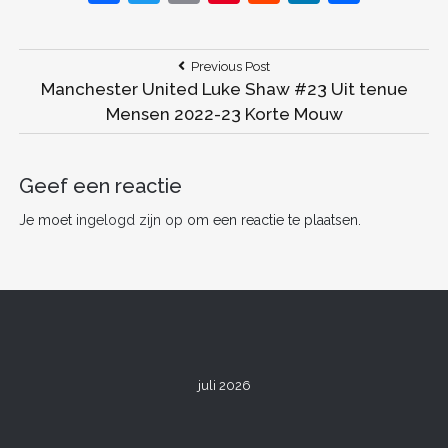
a
w
m
nt
e
n
el
c
itt
ai
er
d
k
e
Bericht
Previous
Previous Post
e
er
l
e
di
e
n
Post:
Manchester United Luke Shaw #23 Uit tenue
navigatie
b
st
t
dI
Mensen 2022-23 Korte Mouw
o
n
o
Geef een reactie
k
Je moet
ingelogd zijn op
om een reactie te plaatsen.
juli 2026