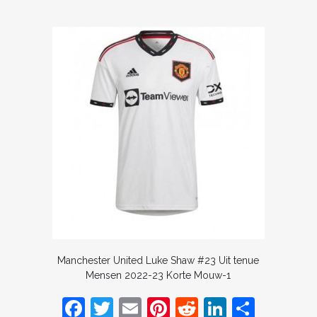
Manchester United Luke Shaw #23 Uit tenue
Mensen 2022-23 Korte Mouw-1
F
T
E
Pi
R
Li
D