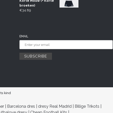
Korte Mouw (+ Korte
broeken)
€
34.89
EMAIL
ts kind
her
|
Barcelona dres
|
dresy Real Madrid
|
Billige Trikots
|
utbalove dresy
|
Cheap Football Kits
|