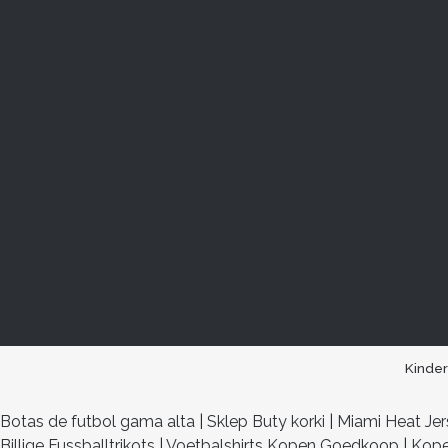
Kinde
Botas de futbol gama alta
|
Sklep Buty korki
|
Miami Heat Je
Billige Fussballtrikots
|
Voetbalshirts Kopen Goedkoop
|
Kope