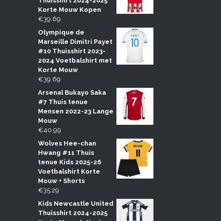
Thuisshirt 2024-2025
Korte Mouw Kopen
€
39.69
Olympique de
Marseille Dimitri Payet
#10 Thuisshirt 2023-
2024 Voetbalshirt met
Korte Mouw
€
39.69
Arsenal Bukayo Saka
#7 Thuis tenue
Mensen 2022-23 Lange
Mouw
€
40.99
Wolves Hee-chan
Hwang #11 Thuis
tenue Kids 2025-26
Voetbalshirt Korte
Mouw + Shorts
€
35.29
Kids Newcastle United
Thuisshirt 2024-2025