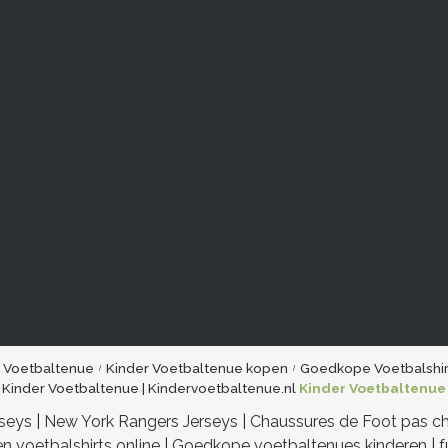
r Voetbaltenue
Kinder Voetbaltenue kopen
Goedkope Voetbalshir
Kinder Voetbaltenue | Kindervoetbaltenue.nl
Kinder Voetbaltenue
rseys
|
New York Rangers Jerseys
|
Chaussures de Foot pas c
n voetbalshirts online
|
Goedkope voetbaltenues kinderen
|
f