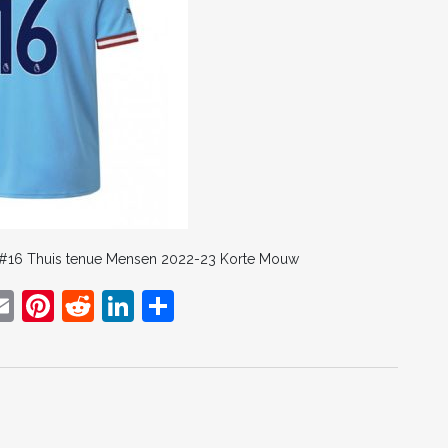
 #16 Thuis tenue Mensen 2022-23 Korte Mouw
E
Pi
R
Li
D
w
m
nt
e
n
el
t
ai
er
d
k
e
r
l
e
di
e
n
st
t
dI