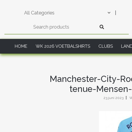
Skip
to
|
content
HOME
WK 2026 VOETBALSHIRTS
CLUBS
LAN
Manchester-City-Ro
tenue-Mensen-
23 juni 2023
W