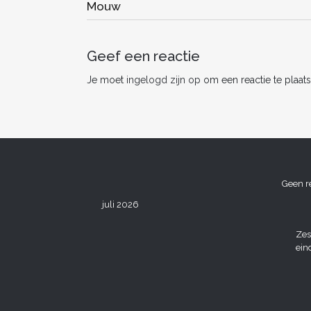
Mouw
o
o
k
Geef een reactie
Je moet
ingelogd zijn op
om een reactie te plaats
Geen r
juli 2026
Zes
ein