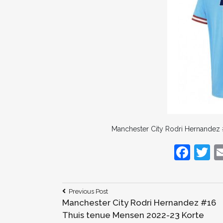
Manchester City Rodri Hernandez
F
T
a
c
it
Bericht
Previous
Previous Post
e
e
Post:
Manchester City Rodri Hernandez #16
navigatie
b
Thuis tenue Mensen 2022-23 Korte