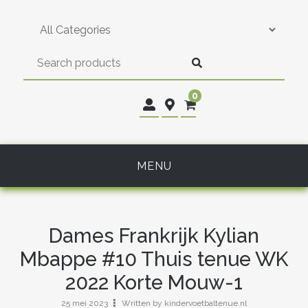
Skip
to
content
0
MENU
Dames Frankrijk Kylian
Mbappe #10 Thuis tenue WK
2022 Korte Mouw-1
25 mei 2023
Written by kindervoetbaltenue.nl