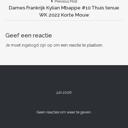
Bericht
Previous
Previous Post
e
er
l
e
di
e
n
Post:
Dames Frankrijk Kylian Mbappe #10 Thuis tenue
navigatie
b
st
t
dI
WK 2022 Korte Mouw
o
n
o
Geef een reactie
k
Je moet
ingelogd zijn op
om een reactie te plaatsen.
juli 2026
Geen reacties om weer te geven.