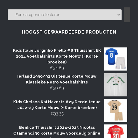
EEN
CATEGORIE
SELECTEREN
HOOGST GEWAARDEERDE PRODUCTEN
Kids Italië Jorginho Frello #8 Thuisshirt EK
2024 Voetbalshirts Korte Mouw (+ Korte
broeken)
€
34.89
Ierland 1990/92 Uit tenue Korte Mouw
Klassieke Retro Voetbalshirts
€
39.69
Kids Chelsea Kai Havertz #29 Derde tenue
2022-23 Korte Mouw (+ Korte broeken)
€
33.35
Benfica Thuisshirt 2024-2025 Nicolás
Otamendi 30 Korte Mouw voordelig online