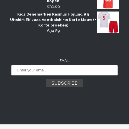
kopen
€
39.69
Kids Denemarken Rasmus Hojlund #9
Uitshirt EK 2024 Voetbalshirts Korte Mouw (+
Korte broeken)
€
34.89
EMAIL