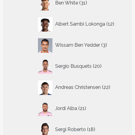
Ben White
31
producten
12
Albert Sambi Lokonga
12
producte
3
Wissam Ben Yedder
3
producten
20
Sergio Busquets
20
producten
22
Andreas Christensen
22
producten
21
Jordi Alba
21
producten
18
Sergi Roberto
18
producten