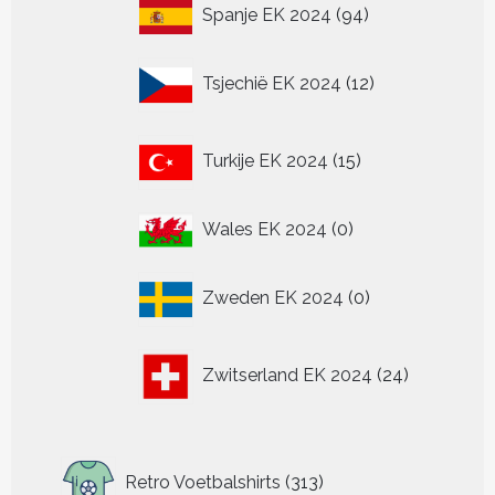
94
Spanje EK 2024
94
producten
12
Tsjechië EK 2024
12
producten
15
Turkije EK 2024
15
producten
0
Wales EK 2024
0
producten
0
Zweden EK 2024
0
producten
24
Zwitserland EK 2024
24
producten
313
Retro Voetbalshirts
313
producten