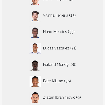
producten
23
Vitinha Ferreira
23
producten
33
Nuno Mendes
33
producten
21
Lucas Vazquez
21
producten
26
Ferland Mendy
26
producten
39
Eder Militao
39
producten
9
Zlatan Ibrahimovic
9
producten