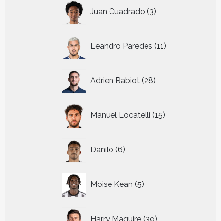
3
Juan Cuadrado
3
producten
11
Leandro Paredes
11
producten
28
Adrien Rabiot
28
producten
15
Manuel Locatelli
15
producten
6
Danilo
6
producten
5
Moise Kean
5
producten
39
Harry Maguire
39