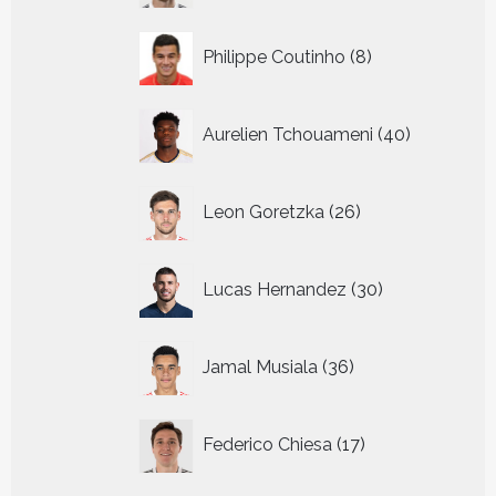
8
Philippe Coutinho
8
producten
40
Aurelien Tchouameni
40
producten
26
Leon Goretzka
26
producten
30
Lucas Hernandez
30
producten
36
Jamal Musiala
36
producten
17
Federico Chiesa
17
producten