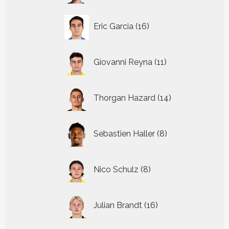
16
Eric Garcia
16
producten
11
Giovanni Reyna
11
producten
14
Thorgan Hazard
14
producten
8
Sebastien Haller
8
producten
8
Nico Schulz
8
producten
16
Julian Brandt
16
producten