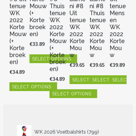
tenue
Mouw
Thuis
ni #8
ni #8
tenue
t
WK
(+
tenue
Uit
Thuis
Mens
M
2022
Korte
WK
tenue
tenue
en
e
Korte
broek
2022
WK
WK
WK
W
Mouw
en)
Korte
2022
2022
2022
2
(+
Mouw
Korte
Korte
Korte
Ko
€
33.89
Korte
(+
Mou
Mou
Mou
M
broek
Korte
w
w
w
w
SELECT OPTIONS
en)
broek
€
39.65
€
39.65
€
39.89
€
3
Dit
en)
€
34.89
product
€
34.89
heeft
SELECT OPTIONS
SELECT OPTIONS
SELECT O
S
meerdere
SELECT OPTIONS
Dit
Dit
Dit
Dit
variaties.
SELECT OPTIONS
product
product
product
pr
Dit
Deze
heeft
heeft
heeft
hee
product
Dit
optie
meerdere
meerdere
meerdere
me
heeft
product
kan
variaties.
variaties.
variaties.
vari
meerdere
heeft
gekozen
Deze
Deze
Deze
De
variaties.
meerdere
worden
optie
optie
optie
opt
Deze
variaties.
799
op
WK 2026 Voetbalshirts
799
kan
kan
kan
ka
optie
Deze
producten