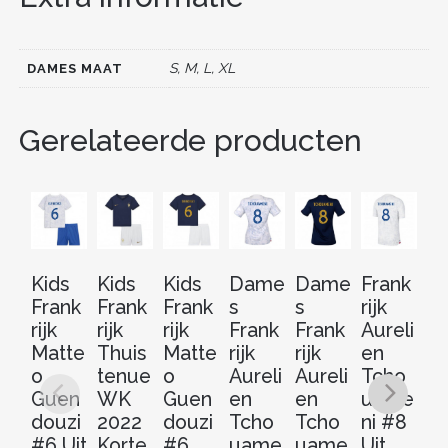
o
n
o
S, M, L, XL
DAMES MAAT
k
Gerelateerde producten
Kids
Kids
Kids
Dame
Dame
Frank
Fr
Frank
Frank
Frank
s
s
rijk
rij
rijk
rijk
rijk
Frank
Frank
Aureli
Au
Matte
Thuis
Matte
rijk
rijk
en
e
o
tenue
o
Aureli
Aureli
Tcho
T
Guen
WK
Guen
en
en
uame
u
douzi
2022
douzi
Tcho
Tcho
ni #8
ni
#6 Uit
Korte
#6
uame
uame
Uit
Th