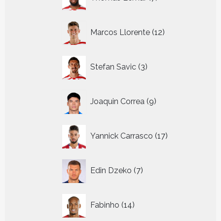
producten
12
Marcos Llorente
12
producten
3
Stefan Savic
3
producten
9
Joaquin Correa
9
producten
17
Yannick Carrasco
17
producten
7
Edin Dzeko
7
producten
14
Fabinho
14
producten