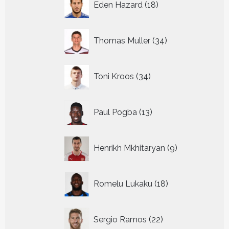
Eden Hazard
18
producten
34
Thomas Muller
34
producten
34
Toni Kroos
34
producten
13
Paul Pogba
13
producten
9
Henrikh Mkhitaryan
9
producten
18
Romelu Lukaku
18
producten
22
Sergio Ramos
22
producten