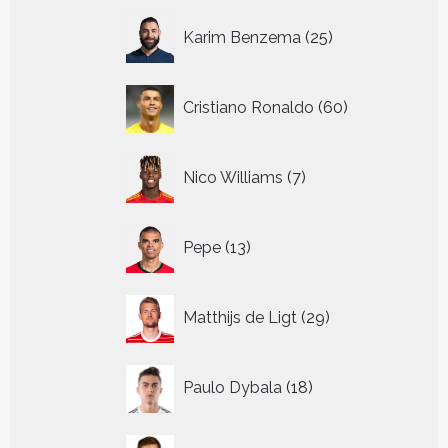
25
Karim Benzema
25
producten
60
Cristiano Ronaldo
60
producten
7
Nico Williams
7
producten
13
Pepe
13
producten
29
Matthijs de Ligt
29
producten
18
Paulo Dybala
18
producten
18