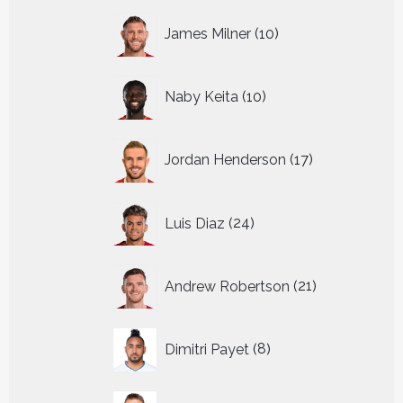
10
James Milner
10
producten
10
Naby Keita
10
producten
17
Jordan Henderson
17
producten
24
Luis Diaz
24
producten
21
Andrew Robertson
21
producten
8
Dimitri Payet
8
producten
7