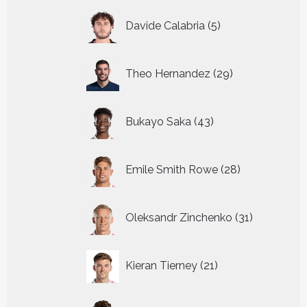
5
Davide Calabria
5
producten
29
Theo Hernandez
29
producten
43
Bukayo Saka
43
producten
28
Emile Smith Rowe
28
producten
31
Oleksandr Zinchenko
31
producten
21
Kieran Tierney
21
producten
31