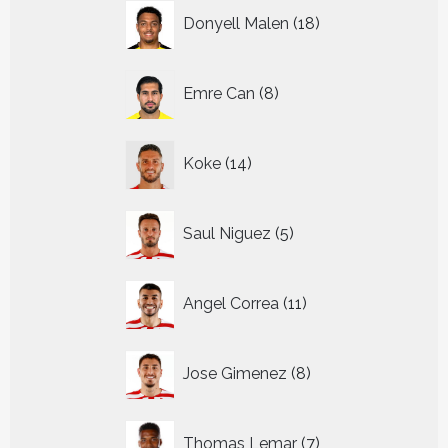
18
Donyell Malen
18
producten
8
Emre Can
8
producten
14
Koke
14
producten
5
Saul Niguez
5
producten
11
Angel Correa
11
producten
8
Jose Gimenez
8
producten
7
Thomas Lemar
7