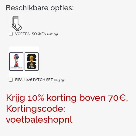
Beschikbare opties:
VOETBALSOKKEN
(
+
€
6.65
)
FIFA 2026 PATCH SET
(
+
€
3.69
)
Krijg 10% korting boven 70€,
Kortingscode:
voetbaleshopnl