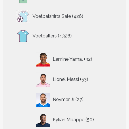
426
Voetbalshirts Sale
426
producten
4326
Voetballers
4326
producten
32
Lamine Yamal
32
producten
53
Lionel Messi
53
producten
27
Neymar Jr
27
producten
50
Kylian Mbappe
50
producten