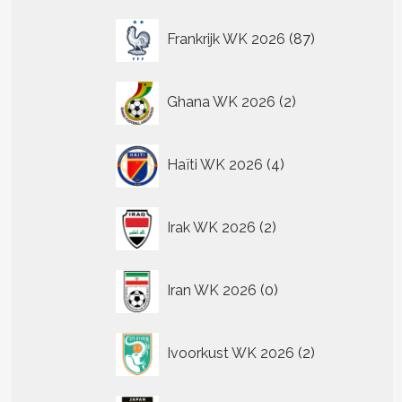
n
87
n
Frankrijk WK 2026
87
producten
2
tpagina
Ghana WK 2026
2
producten
4
Haïti WK 2026
4
producten
2
Irak WK 2026
2
producten
0
t
Iran WK 2026
0
producten
re
.
2
Ivoorkust WK 2026
2
producten