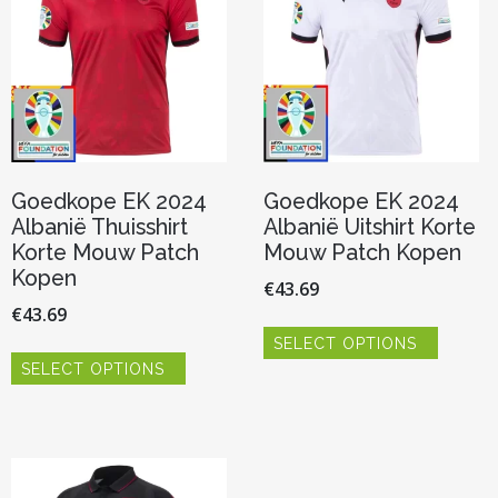
gekozen
gekoze
worden
worden
op
op
de
de
productpagina
product
Goedkope EK 2024
Goedkope EK 2024
Albanië Thuisshirt
Albanië Uitshirt Korte
Korte Mouw Patch
Mouw Patch Kopen
Kopen
€
43.69
€
43.69
Dit
SELECT OPTIONS
product
Dit
heeft
SELECT OPTIONS
product
meerde
heeft
variaties.
meerdere
Deze
variaties.
optie
Deze
kan
optie