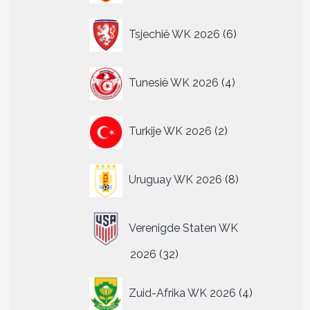
6
Tsjechië WK 2026
6
producten
4
Tunesië WK 2026
4
producten
2
Turkije WK 2026
2
producten
8
Uruguay WK 2026
8
producten
Verenigde Staten WK
32
2026
32
producten
4
Zuid-Afrika WK 2026
4
producten