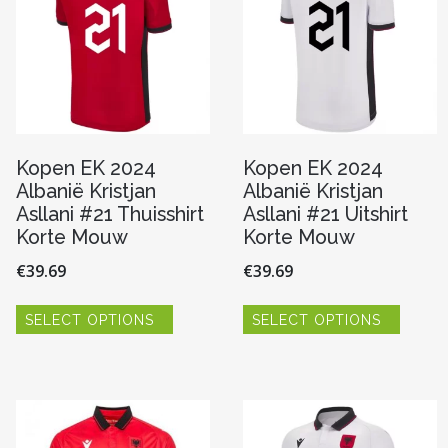
worde
gekozen
op
worden
de
op
pagina
produc
de
productpagina
Kopen EK 2024
Kopen EK 2024
Albanië Kristjan
Albanië Kristjan
Asllani #21 Thuisshirt
Asllani #21 Uitshirt
Korte Mouw
Korte Mouw
€
39.69
€
39.69
Dit
Dit
SELECT OPTIONS
SELECT OPTIONS
product
produc
heeft
heeft
re
meerdere
meerde
variaties.
variaties
Deze
Deze
optie
optie
kan
kan