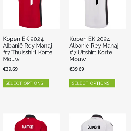
Kopen EK 2024
Kopen EK 2024
Albanië Rey Manaj
Albanië Rey Manaj
#7 Thuisshirt Korte
#7 Uitshirt Korte
Mouw
Mouw
€
39.69
€
39.69
Dit
Dit
SELECT OPTIONS
SELECT OPTIONS
product
product
heeft
heeft
meerdere
meerde
variaties.
variaties.
Deze
Deze
optie
optie
kan
kan
gekozen
gekoze