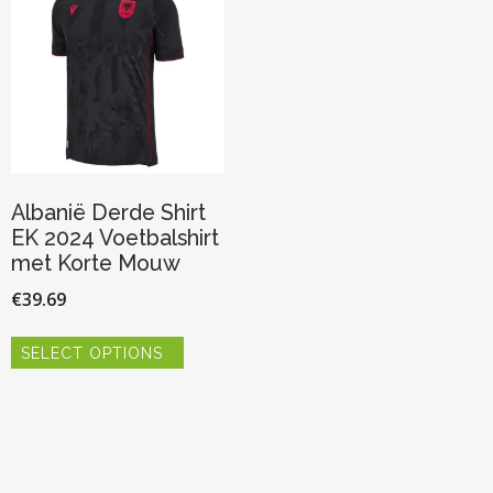
gekoze
kan
worden
gekozen
op
worden
de
op
product
de
productpagina
Albanië Derde Shirt
EK 2024 Voetbalshirt
met Korte Mouw
€
39.69
Dit
SELECT OPTIONS
product
heeft
meerdere
variaties.
Deze
optie