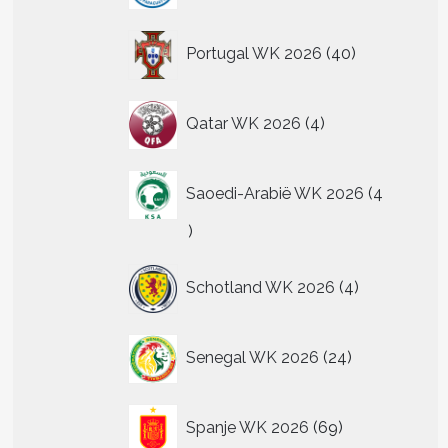
40
Portugal WK 2026
40
producten
4
Qatar WK 2026
4
producten
Saoedi-Arabië WK 2026
4
4
producten
4
Schotland WK 2026
4
producten
24
Senegal WK 2026
24
producten
69
Spanje WK 2026
69
producten