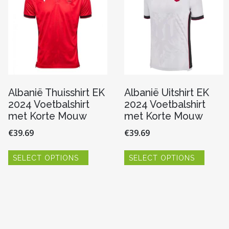
n
gekozen
gekoze
worden
worde
op
op
de
de
pagina
productpagina
produc
Albanië Thuisshirt EK
Albanië Uitshirt EK
2024 Voetbalshirt
2024 Voetbalshirt
met Korte Mouw
met Korte Mouw
€
39.69
€
39.69
Dit
Dit
SELECT OPTIONS
SELECT OPTIONS
product
produc
heeft
heeft
re
meerdere
meerde
variaties.
variaties
Deze
Deze
optie
optie
kan
kan