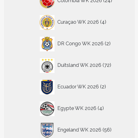
Colombia WK 2026
24
n
producten
4
tpagina
Curaçao WK 2026
4
producten
2
DR Congo WK 2026
2
producten
72
Duitsland WK 2026
72
producten
2
Ecuador WK 2026
2
producten
t
4
Egypte WK 2026
4
producten
re
.
56
Engeland WK 2026
56
producten