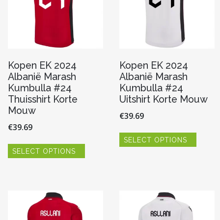
Kopen EK 2024
Kopen EK 2024
Albanië Marash
Albanië Marash
Kumbulla #24
Kumbulla #24
Thuisshirt Korte
Uitshirt Korte Mouw
Mouw
€
39.69
€
39.69
Dit
SELECT OPTIONS
produc
Dit
heeft
SELECT OPTIONS
product
re
meerde
heeft
variaties
meerdere
Deze
variaties.
optie
Deze
kan
optie
n
gekoze
kan