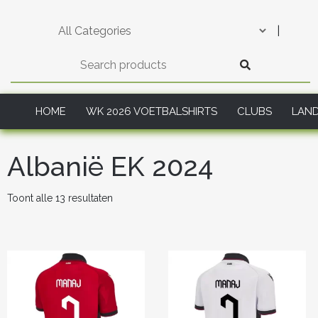
Skip
to
|
content
HOME
WK 2026 VOETBALSHIRTS
CLUBS
LAN
Albanië EK 2024
Gesorteerd
Toont alle 13 resultaten
op
nieuwste