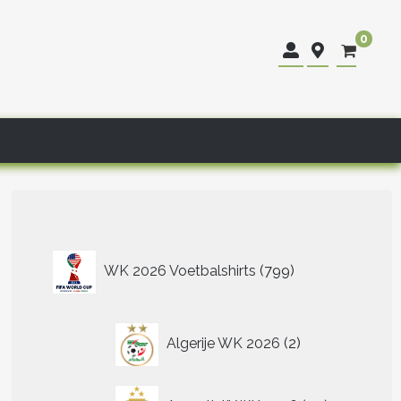
0
799
WK 2026 Voetbalshirts
799
producten
2
Algerije WK 2026
2
producten
40