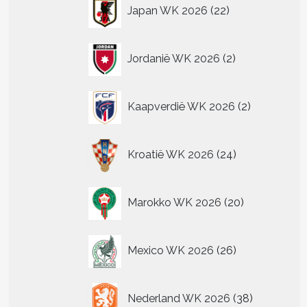
22
n
Japan WK 2026
22
producten
n
2
Jordanië WK 2026
2
tpagina
producten
2
Kaapverdië WK 2026
2
producten
24
Kroatië WK 2026
24
producten
20
Marokko WK 2026
20
producten
26
Mexico WK 2026
26
producten
38
Nederland WK 2026
38
producten