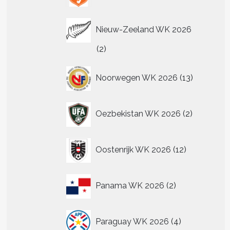
Nieuw-Zeeland WK 2026
2
2
producten
13
Noorwegen WK 2026
13
producten
2
Oezbekistan WK 2026
2
producten
12
Oostenrijk WK 2026
12
producten
2
Panama WK 2026
2
producten
4
Paraguay WK 2026
4
producten