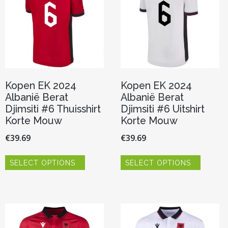
worden
worden
op
op
de
de
productpagina
product
Kopen EK 2024
Kopen EK 2024
Albanië Berat
Albanië Berat
Djimsiti #6 Thuisshirt
Djimsiti #6 Uitshirt
Korte Mouw
Korte Mouw
€
39.69
€
39.69
Dit
Dit
SELECT OPTIONS
SELECT OPTIONS
product
product
heeft
heeft
meerdere
meerde
variaties.
variaties.
Deze
Deze
optie
optie
kan
kan