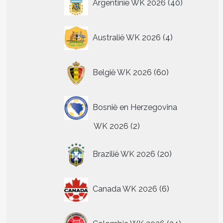
Argentinië WK 2026
40
producten
4
Australië WK 2026
4
producten
60
België WK 2026
60
producten
Bosnië en Herzegovina
2
WK 2026
2
producten
t
20
Brazilië WK 2026
20
producten
re
.
6
Canada WK 2026
6
producten
n
24