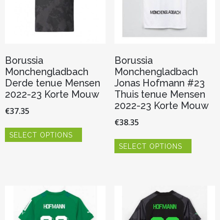
de
de
productpagina
productp
Borussia
Borussia
Monchengladbach
Monchengladbach
Derde tenue Mensen
Jonas Hofmann #23
2022-23 Korte Mouw
Thuis tenue Mensen
2022-23 Korte Mouw
€
37.35
€
38.35
Dit
SELECT OPTIONS
product
Dit
heeft
SELECT OPTIONS
product
meerdere
heeft
variaties.
meerder
Deze
variaties.
optie
Deze
kan
optie
gekozen
kan
worden
gekozen