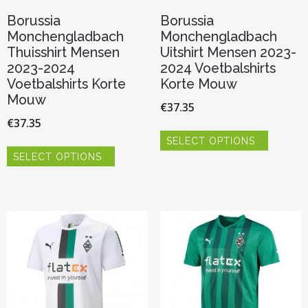
Borussia
Borussia
Monchengladbach
Monchengladbach
Thuisshirt Mensen
Uitshirt Mensen 2023-
2023-2024
2024 Voetbalshirts
Voetbalshirts Korte
Korte Mouw
Mouw
€
37.35
€
37.35
Dit
SELECT OPTIONS
product
Dit
heeft
SELECT OPTIONS
product
meerder
heeft
variaties.
meerdere
Deze
variaties.
optie
Deze
kan
optie
gekozen
kan
worden
gekozen
op
worden
de
op
productp
de