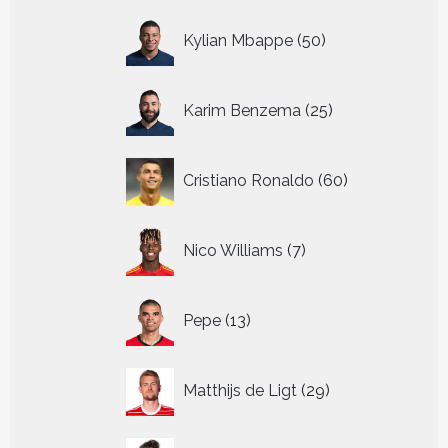
50
Kylian Mbappe
50
producten
25
Karim Benzema
25
producten
60
Cristiano Ronaldo
60
producten
7
Nico Williams
7
producten
13
Pepe
13
producten
29
Matthijs de Ligt
29
producten
18