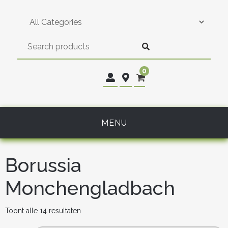
Skip
to
content
0
MENU
Borussia
Monchengladbach
Gesorteerd
Toont alle 14 resultaten
op