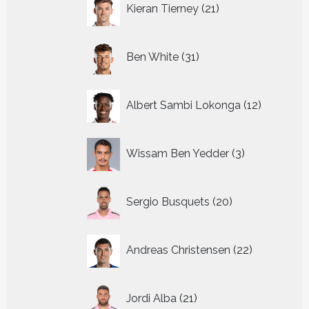
Kieran Tierney
21
producten
31
Ben White
31
producten
12
Albert Sambi Lokonga
12
producte
3
Wissam Ben Yedder
3
producten
20
Sergio Busquets
20
producten
22
Andreas Christensen
22
producten
21
Jordi Alba
21
producten