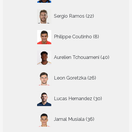
22
Sergio Ramos
22
producten
8
Philippe Coutinho
8
producten
40
Aurelien Tchouameni
40
producten
26
Leon Goretzka
26
producten
30
Lucas Hernandez
30
producten
36
Jamal Musiala
36
producten