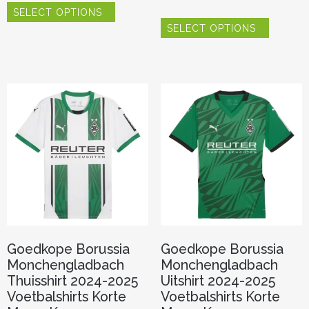
SELECT OPTIONS
product
Dit
heeft
SELECT OPTIONS
product
meerdere
heeft
variaties.
meerder
Deze
variaties.
optie
Deze
kan
optie
gekozen
kan
worden
gekozen
op
worden
de
op
productpagina
de
productp
Goedkope Borussia
Goedkope Borussia
Monchengladbach
Monchengladbach
Thuisshirt 2024-2025
Uitshirt 2024-2025
Voetbalshirts Korte
Voetbalshirts Korte