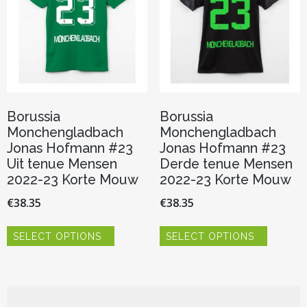
op
worden
de
op
productpagina
de
productp
Borussia
Borussia
Monchengladbach
Monchengladbach
Jonas Hofmann #23
Jonas Hofmann #23
Uit tenue Mensen
Derde tenue Mensen
2022-23 Korte Mouw
2022-23 Korte Mouw
€
38.35
€
38.35
Dit
Dit
SELECT OPTIONS
SELECT OPTIONS
product
product
heeft
heeft
meerdere
meerder
variaties.
variaties.
Deze
Deze