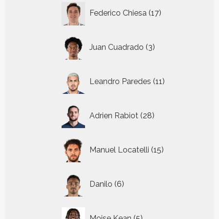
17
Federico Chiesa
17
producten
3
Juan Cuadrado
3
producten
11
Leandro Paredes
11
producten
28
Adrien Rabiot
28
producten
15
Manuel Locatelli
15
producten
6
Danilo
6
producten
5
Moise Kean
5