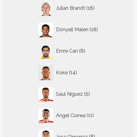
16
Julian Brandt
16
producten
18
Donyell Malen
18
producten
8
Emre Can
8
producten
14
Koke
14
producten
5
Saul Niguez
5
producten
11
Angel Correa
11
producten
8
Jose Gimenez
8