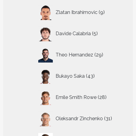
9
Zlatan Ibrahimovic
9
producten
5
Davide Calabria
5
producten
29
Theo Hernandez
29
producten
43
Bukayo Saka
43
producten
28
Emile Smith Rowe
28
producten
31
Oleksandr Zinchenko
31
producten
21