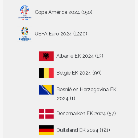
150
Copa América 2024
150
producten
1220
UEFA Euro 2024
1220
producten
13
Albanië EK 2024
13
producten
90
België EK 2024
90
producten
Bosnië en Herzegovina EK
1
2024
1
product
57
Denemarken EK 2024
57
producten
121
Duitsland EK 2024
121
producten