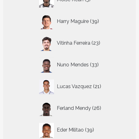
producten
39
Harry Maguire
39
producten
23
Vitinha Ferreira
23
producten
33
Nuno Mendes
33
producten
21
Lucas Vazquez
21
producten
26
Ferland Mendy
26
producten
39
Eder Militao
39
producten