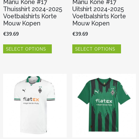
Manu Kone #17
Manu Kone #17
Thuisshirt 2024-2025
Uitshirt 2024-2025
Voetbalshirts Korte
Voetbalshirts Korte
Mouw Kopen
Mouw Kopen
€
39.69
€
39.69
Dit
Dit
SELECT OPTIONS
SELECT OPTIONS
product
product
heeft
heeft
meerdere
meerder
variaties.
variaties.
Deze
Deze
optie
optie
kan
kan
gekozen
gekozen
worden
worden
op
op
de
de
productpagina
productp