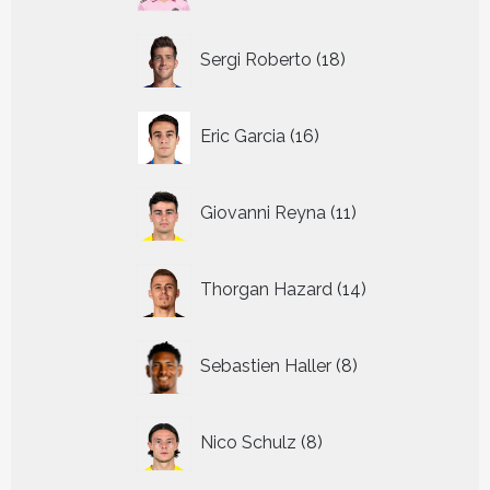
18
Sergi Roberto
18
producten
16
Eric Garcia
16
producten
11
Giovanni Reyna
11
producten
14
Thorgan Hazard
14
producten
8
Sebastien Haller
8
producten
8
Nico Schulz
8
producten