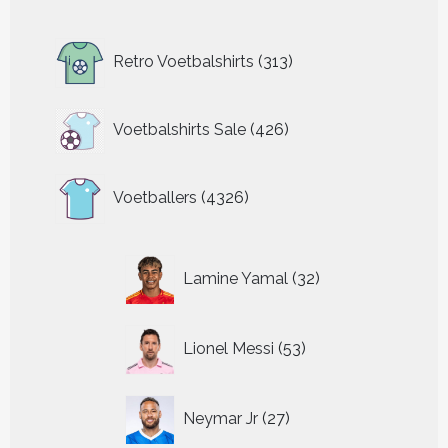
313
Retro Voetbalshirts
313
producten
426
Voetbalshirts Sale
426
producten
4326
Voetballers
4326
producten
32
Lamine Yamal
32
producten
53
Lionel Messi
53
producten
27
Neymar Jr
27
producten