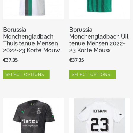
productpagina
Borussia
Borussia
Monchengladbach
Monchengladbach Uit
Thuis tenue Mensen
tenue Mensen 2022-
2022-23 Korte Mouw
23 Korte Mouw
€
37.35
€
37.35
Dit
Dit
SELECT OPTIONS
SELECT OPTIONS
product
product
heeft
heeft
meerdere
meerder
variaties.
variaties.
Deze
Deze
optie
optie
kan
kan
gekozen
gekozen
worden
worden
op
op