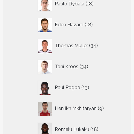
Paulo Dybala
18
producten
18
Eden Hazard
18
producten
34
Thomas Muller
34
producten
34
Toni Kroos
34
producten
13
Paul Pogba
13
producten
9
Henrikh Mkhitaryan
9
producten
18
Romelu Lukaku
18
producten