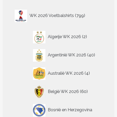
optie
optie
kan
kan
799
gekozen
gekozen
WK 2026 Voetbalshirts
799
worden
worden
producten
op
op
de
de
2
productpagina
productp
Algerije WK 2026
2
producten
40
Argentinië WK 2026
40
producten
4
Australië WK 2026
4
producten
60
België WK 2026
60
producten
Bosnië en Herzegovina