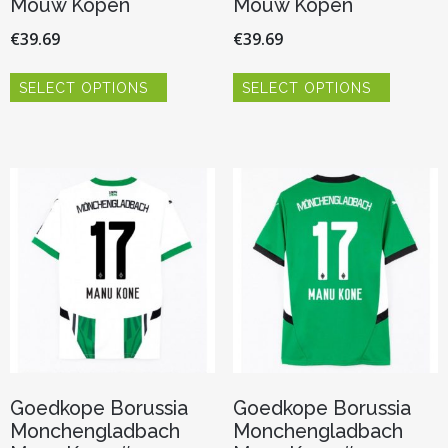
Mouw Kopen
Mouw Kopen
€
39.69
€
39.69
Dit
Dit
SELECT OPTIONS
SELECT OPTIONS
product
product
heeft
heeft
meerdere
meerder
variaties.
variaties.
Deze
Deze
optie
optie
kan
kan
gekozen
gekozen
worden
worden
op
op
de
de
productpagina
productp
Goedkope Borussia
Goedkope Borussia
Monchengladbach
Monchengladbach