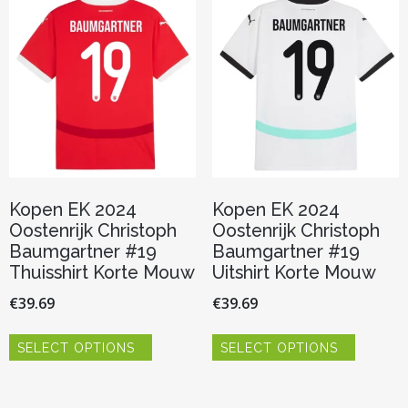
optie
optie
kan
kan
gekozen
gekozen
worden
worden
op
op
de
de
productpagina
productp
Kopen EK 2024
Kopen EK 2024
Oostenrijk Christoph
Oostenrijk Christoph
Baumgartner #19
Baumgartner #19
Thuisshirt Korte Mouw
Uitshirt Korte Mouw
€
39.69
€
39.69
Dit
Dit
SELECT OPTIONS
SELECT OPTIONS
product
product
heeft
heeft
meerdere
meerder
variaties.
variaties.