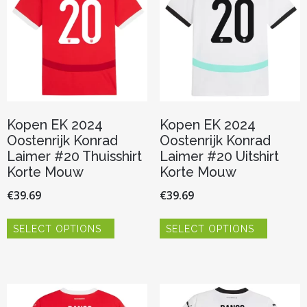
gekozen
gekozen
worden
worden
op
op
de
de
productpagina
productp
Kopen EK 2024
Kopen EK 2024
Oostenrijk Konrad
Oostenrijk Konrad
Laimer #20 Thuisshirt
Laimer #20 Uitshirt
Korte Mouw
Korte Mouw
€
39.69
€
39.69
Dit
Dit
SELECT OPTIONS
SELECT OPTIONS
product
product
heeft
heeft
meerdere
meerder
variaties.
variaties.
Deze
Deze
optie
optie