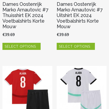
Dames Oostenrijk
Dames Oostenrijk
Marko Arnautovic #7
Marko Arnautovic #7
Thuisshirt EK 2024
Uitshirt EK 2024
Voetbalshirts Korte
Voetbalshirts Korte
Mouw
Mouw
€
39.69
€
39.69
Dit
Dit
SELECT OPTIONS
SELECT OPTIONS
product
product
heeft
heeft
meerdere
meerder
variaties.
variaties.
Deze
Deze
optie
optie
kan
kan
gekozen
gekozen
worden
worden
op
op
de
de
productpagina
productp