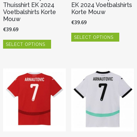
Thuisshirt EK 2024
EK 2024 Voetbalshirts
Voetbalshirts Korte
Korte Mouw
Mouw
€
39.69
€
39.69
Dit
SELECT OPTIONS
product
Dit
heeft
SELECT OPTIONS
product
meerder
heeft
variaties.
meerdere
Deze
variaties.
optie
Deze
kan
optie
gekozen
kan
worden
gekozen
op
worden
de
op
productp
de
productpagina