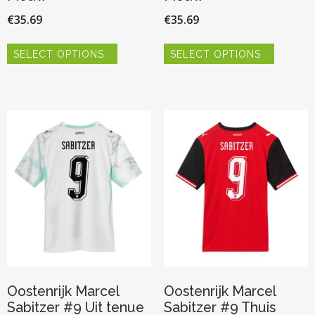
€
35.69
€
35.69
Dit
Dit
SELECT OPTIONS
SELECT OPTIONS
product
product
heeft
heeft
meerdere
meerder
variaties.
variaties.
Deze
Deze
optie
optie
kan
kan
gekozen
gekozen
worden
worden
op
op
de
de
productpagina
productp
Oostenrijk Marcel
Oostenrijk Marcel
Sabitzer #9 Uit tenue
Sabitzer #9 Thuis