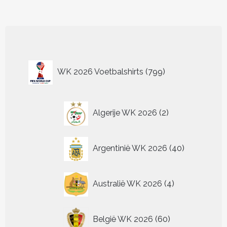
heeft
heeft
meerdere
meerder
variaties.
variaties.
Deze
Deze
optie
optie
kan
kan
799
gekozen
gekozen
WK 2026 Voetbalshirts
799
worden
worden
producten
op
op
de
de
2
productpagina
productp
Algerije WK 2026
2
producten
40
Argentinië WK 2026
40
producten
4
Australië WK 2026
4
producten
60
België WK 2026
60
producten