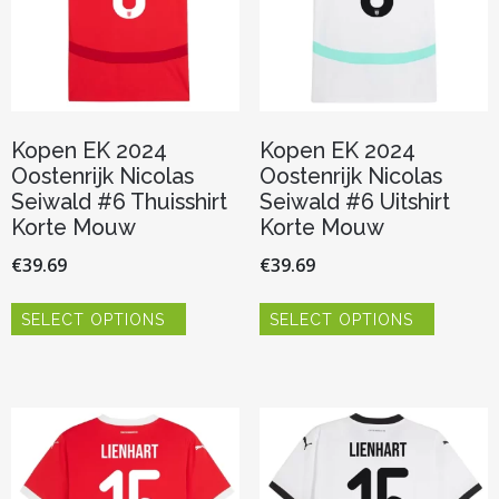
op
op
de
de
productpagina
productp
Kopen EK 2024
Kopen EK 2024
Oostenrijk Nicolas
Oostenrijk Nicolas
Seiwald #6 Thuisshirt
Seiwald #6 Uitshirt
Korte Mouw
Korte Mouw
€
39.69
€
39.69
Dit
Dit
SELECT OPTIONS
SELECT OPTIONS
product
product
heeft
heeft
meerdere
meerder
variaties.
variaties.
Deze
Deze
optie
optie
kan
kan
gekozen
gekozen