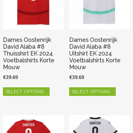
op
op
de
de
productpagina
productp
Dames Oostenrijk
Dames Oostenrijk
David Alaba #8
David Alaba #8
Thuisshirt EK 2024
Uitshirt EK 2024
Voetbalshirts Korte
Voetbalshirts Korte
Mouw
Mouw
€
39.69
€
39.69
Dit
Dit
SELECT OPTIONS
SELECT OPTIONS
product
product
heeft
heeft
meerdere
meerder
variaties.
variaties.
Deze
Deze
optie
optie
kan
kan