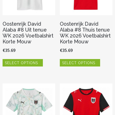
Oostenrijk David
Oostenrijk David
Alaba #8 Uit tenue
Alaba #8 Thuis tenue
WK 2026 Voetbalshirt
WK 2026 Voetbalshirt
Korte Mouw
Korte Mouw
€
35.69
€
35.69
Dit
Dit
SELECT OPTIONS
SELECT OPTIONS
product
product
heeft
heeft
meerdere
meerder
variaties.
variaties.
Deze
Deze
optie
optie
kan
kan
gekozen
gekozen
worden
worden
op
op