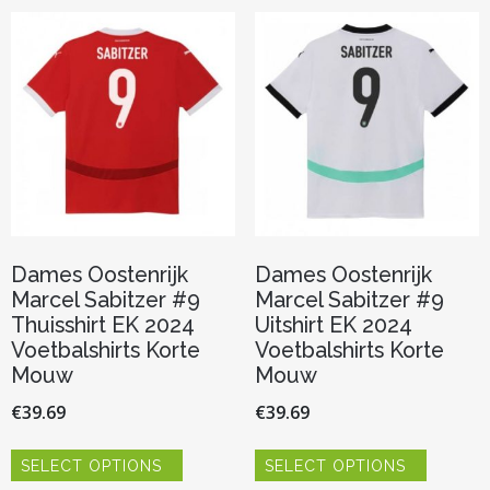
Deze
Deze
optie
optie
kan
kan
gekozen
gekozen
worden
worden
op
op
de
de
productpagina
productp
Dames Oostenrijk
Dames Oostenrijk
Marcel Sabitzer #9
Marcel Sabitzer #9
Thuisshirt EK 2024
Uitshirt EK 2024
Voetbalshirts Korte
Voetbalshirts Korte
Mouw
Mouw
€
39.69
€
39.69
Dit
Dit
SELECT OPTIONS
SELECT OPTIONS
product
product
heeft
heeft