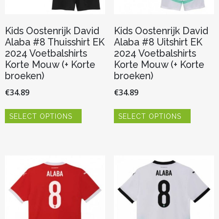
Kids Oostenrijk David
Kids Oostenrijk David
Alaba #8 Thuisshirt EK
Alaba #8 Uitshirt EK
2024 Voetbalshirts
2024 Voetbalshirts
Korte Mouw (+ Korte
Korte Mouw (+ Korte
broeken)
broeken)
€
34.89
€
34.89
Dit
Dit
SELECT OPTIONS
SELECT OPTIONS
product
product
heeft
heeft
meerdere
meerder
variaties.
variaties.
Deze
Deze
optie
optie
kan
kan
gekozen
gekozen
worden
worden
op
op