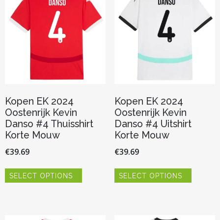
kan
kan
gekozen
gekozen
worden
worden
op
op
de
de
productpagina
productp
Kopen EK 2024
Kopen EK 2024
Oostenrijk Kevin
Oostenrijk Kevin
Danso #4 Thuisshirt
Danso #4 Uitshirt
Korte Mouw
Korte Mouw
€
39.69
€
39.69
Dit
Dit
SELECT OPTIONS
SELECT OPTIONS
product
product
heeft
heeft
meerdere
meerder
variaties.
variaties.
Deze
Deze