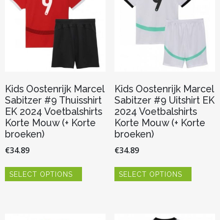
gekozen
gekozen
worden
worden
op
op
de
de
productpagina
productp
Kids Oostenrijk Marcel
Kids Oostenrijk Marcel
Sabitzer #9 Thuisshirt
Sabitzer #9 Uitshirt EK
EK 2024 Voetbalshirts
2024 Voetbalshirts
Korte Mouw (+ Korte
Korte Mouw (+ Korte
broeken)
broeken)
€
34.89
€
34.89
Dit
Dit
SELECT OPTIONS
SELECT OPTIONS
product
product
heeft
heeft
meerdere
meerder
variaties.
variaties.
Deze
Deze