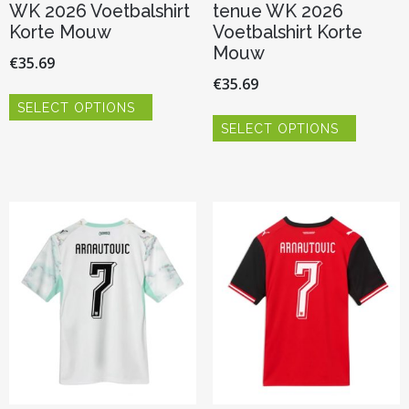
WK 2026 Voetbalshirt
tenue WK 2026
Korte Mouw
Voetbalshirt Korte
Mouw
€
35.69
€
35.69
Dit
SELECT OPTIONS
product
Dit
heeft
SELECT OPTIONS
product
meerdere
heeft
variaties.
meerder
Deze
variaties.
optie
Deze
kan
optie
gekozen
kan
worden
gekozen
op
worden
de
op
productpagina
de
productp