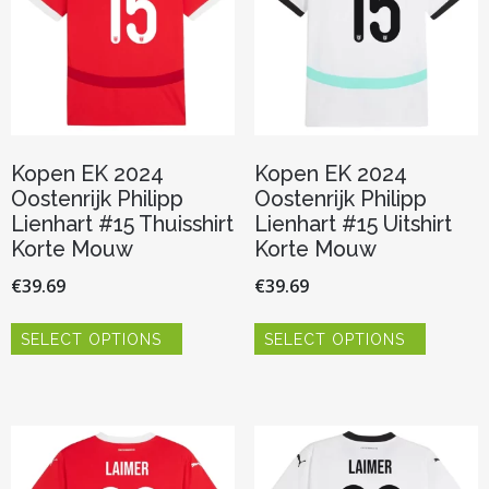
worden
worden
op
op
de
de
productpagina
productp
Kopen EK 2024
Kopen EK 2024
Oostenrijk Philipp
Oostenrijk Philipp
Lienhart #15 Thuisshirt
Lienhart #15 Uitshirt
Korte Mouw
Korte Mouw
€
39.69
€
39.69
Dit
Dit
SELECT OPTIONS
SELECT OPTIONS
product
product
heeft
heeft
meerdere
meerder
variaties.
variaties.
Deze
Deze
optie
optie
kan
kan