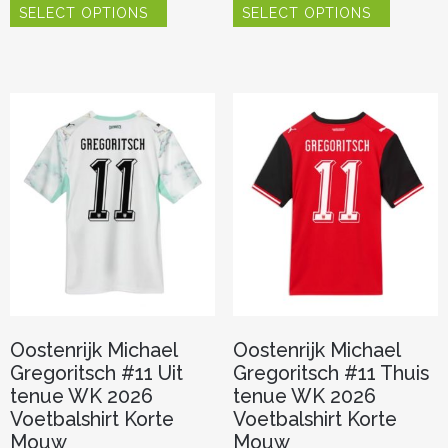
SELECT OPTIONS
SELECT OPTIONS
product
product
heeft
heeft
meerdere
meerder
variaties.
variaties.
Deze
Deze
optie
optie
kan
kan
gekozen
gekozen
worden
worden
op
op
de
de
productpagina
productp
Oostenrijk Michael
Oostenrijk Michael
Gregoritsch #11 Uit
Gregoritsch #11 Thuis
tenue WK 2026
tenue WK 2026
Voetbalshirt Korte
Voetbalshirt Korte
Mouw
Mouw