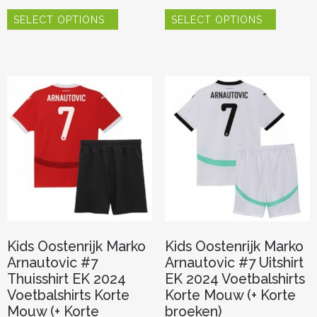
Dit
Dit
SELECT OPTIONS
SELECT OPTIONS
product
product
heeft
heeft
meerdere
meerder
variaties.
variaties.
Deze
Deze
optie
optie
kan
kan
gekozen
gekozen
worden
worden
op
op
de
de
productpagina
productp
Kids Oostenrijk Marko
Kids Oostenrijk Marko
Arnautovic #7
Arnautovic #7 Uitshirt
Thuisshirt EK 2024
EK 2024 Voetbalshirts
Voetbalshirts Korte
Korte Mouw (+ Korte
Mouw (+ Korte
broeken)