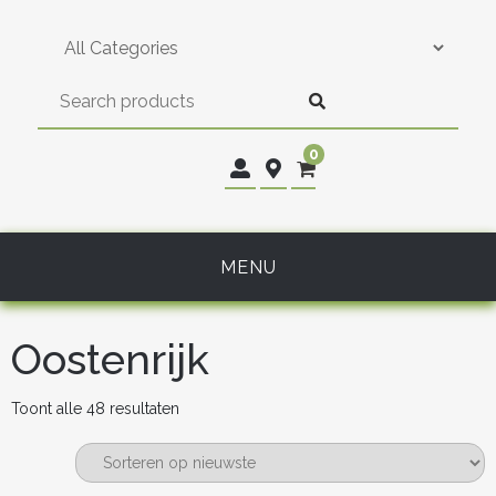
Skip
to
content
0
MENU
Oostenrijk
Gesorteerd
Toont alle 48 resultaten
op
nieuwste