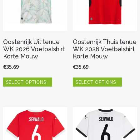
de
de
productpagina
productp
Oostenrijk Uit tenue
Oostenrijk Thuis tenue
WK 2026 Voetbalshirt
WK 2026 Voetbalshirt
Korte Mouw
Korte Mouw
€
35.69
€
35.69
Dit
Dit
SELECT OPTIONS
SELECT OPTIONS
product
product
heeft
heeft
meerdere
meerder
variaties.
variaties.
Deze
Deze
optie
optie
kan
kan
gekozen
gekozen
worden
worden