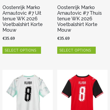
Oostenrijk Marko
Oostenrijk Marko
Arnautovic #7 Uit
Arnautovic #7 Thuis
tenue WK 2026
tenue WK 2026
Voetbalshirt Korte
Voetbalshirt Korte
Mouw
Mouw
€
35.69
€
35.69
Dit
Dit
SELECT OPTIONS
SELECT OPTIONS
product
product
heeft
heeft
meerdere
meerder
variaties.
variaties.
Deze
Deze
optie
optie
kan
kan
gekozen
gekozen
worden
worden
op
op
de
de
productpagina
productp