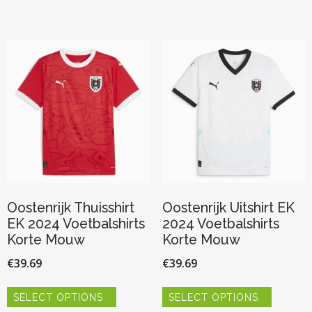
meerdere
meerder
variaties.
variaties.
Deze
Deze
optie
optie
kan
kan
gekozen
gekozen
worden
worden
op
op
de
de
productpagina
productp
Oostenrijk Thuisshirt
Oostenrijk Uitshirt EK
EK 2024 Voetbalshirts
2024 Voetbalshirts
Korte Mouw
Korte Mouw
€
39.69
€
39.69
Dit
Dit
SELECT OPTIONS
SELECT OPTIONS
product
product