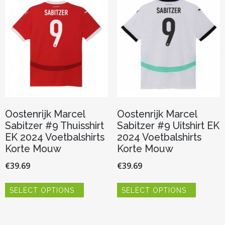
optie
optie
kan
kan
gekozen
gekozen
worden
worden
op
op
de
de
productpagina
productp
Oostenrijk Marcel
Oostenrijk Marcel
Sabitzer #9 Thuisshirt
Sabitzer #9 Uitshirt EK
EK 2024 Voetbalshirts
2024 Voetbalshirts
Korte Mouw
Korte Mouw
€
39.69
€
39.69
Dit
Dit
SELECT OPTIONS
SELECT OPTIONS
product
product
heeft
heeft
meerdere
meerder
variaties.
variaties.