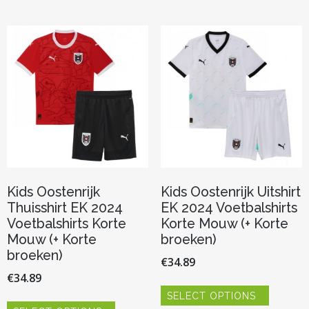
meerdere
meerder
variaties.
variaties.
Deze
Deze
optie
optie
kan
kan
gekozen
gekozen
worden
worden
op
op
de
de
productpagina
productp
Kids Oostenrijk
Kids Oostenrijk Uitshirt
Thuisshirt EK 2024
EK 2024 Voetbalshirts
Voetbalshirts Korte
Korte Mouw (+ Korte
Mouw (+ Korte
broeken)
broeken)
€
34.89
€
34.89
Dit
SELECT OPTIONS
product
Dit