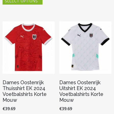
heeft
SELECT OPTIONS
product
meerder
heeft
variaties.
meerdere
Deze
variaties.
optie
Deze
kan
optie
gekozen
kan
worden
gekozen
op
worden
de
op
productp
de
productpagina
Dames Oostenrijk
Dames Oostenrijk
Thuisshirt EK 2024
Uitshirt EK 2024
Voetbalshirts Korte
Voetbalshirts Korte
Mouw
Mouw
€
39.69
€
39.69