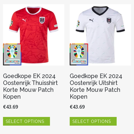
Deze
Deze
optie
optie
kan
kan
gekozen
gekozen
worden
worden
op
op
de
de
productpagina
productp
Goedkope EK 2024
Goedkope EK 2024
Oostenrijk Thuisshirt
Oostenrijk Uitshirt
Korte Mouw Patch
Korte Mouw Patch
Kopen
Kopen
€
43.69
€
43.69
Dit
Dit
SELECT OPTIONS
SELECT OPTIONS
product
product
heeft
heeft