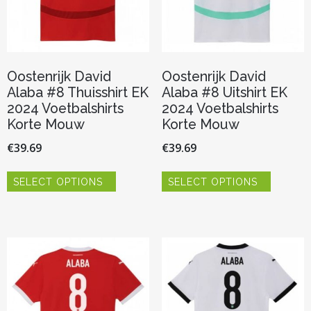
de
de
productpagina
productp
Oostenrijk David
Oostenrijk David
Alaba #8 Thuisshirt EK
Alaba #8 Uitshirt EK
2024 Voetbalshirts
2024 Voetbalshirts
Korte Mouw
Korte Mouw
€
39.69
€
39.69
Dit
Dit
SELECT OPTIONS
SELECT OPTIONS
product
product
heeft
heeft
meerdere
meerder
variaties.
variaties.
Deze
Deze
optie
optie
kan
kan
gekozen
gekozen
worden
worden