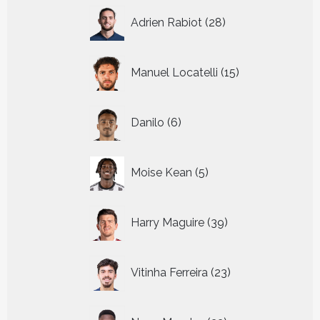
28
Adrien Rabiot
28
producten
15
Manuel Locatelli
15
producten
6
Danilo
6
producten
5
Moise Kean
5
producten
39
Harry Maguire
39
producten
23
Vitinha Ferreira
23
producten
33