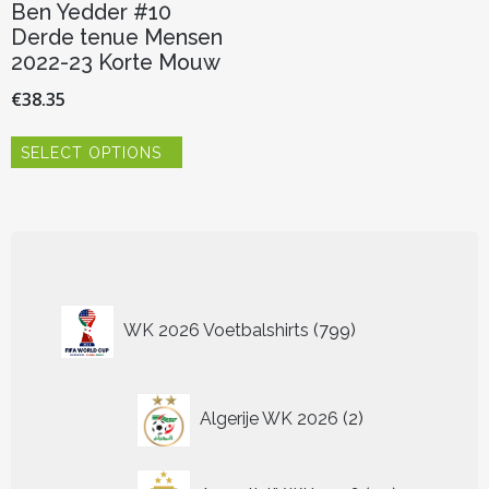
Ben Yedder #10
Derde tenue Mensen
2022-23 Korte Mouw
€
38.35
Dit
SELECT OPTIONS
product
heeft
meerdere
variaties.
Deze
optie
kan
799
gekozen
WK 2026 Voetbalshirts
799
worden
producten
op
de
2
productpagina
Algerije WK 2026
2
producten
40