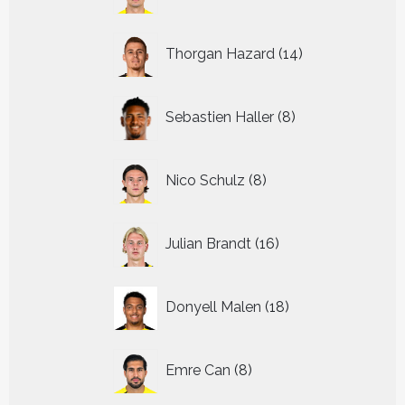
producten
14
Thorgan Hazard
14
producten
8
Sebastien Haller
8
producten
8
Nico Schulz
8
producten
16
Julian Brandt
16
producten
18
Donyell Malen
18
producten
8
Emre Can
8
producten