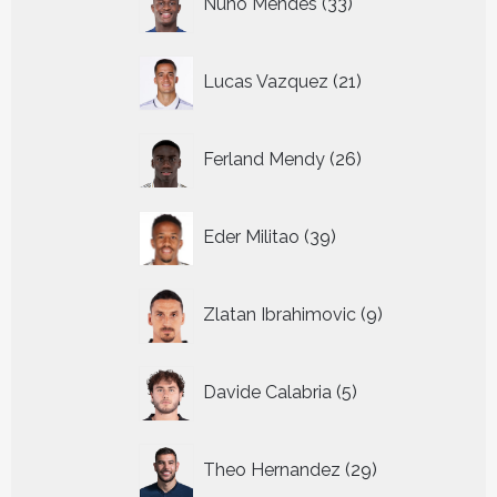
Nuno Mendes
33
producten
21
Lucas Vazquez
21
producten
26
Ferland Mendy
26
producten
39
Eder Militao
39
producten
9
Zlatan Ibrahimovic
9
producten
5
Davide Calabria
5
producten
29
Theo Hernandez
29
producten