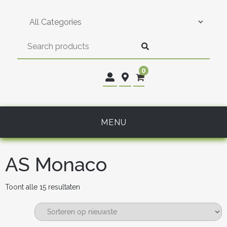
Skip
to
content
0
MENU
AS Monaco
Gesorteerd
Toont alle 15 resultaten
op
nieuwste