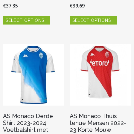
€
37.35
€
39.69
Dit
Dit
SELECT OPTIONS
SELECT OPTIONS
product
product
heeft
heeft
meerdere
meerder
variaties.
variaties.
Deze
Deze
optie
optie
kan
kan
gekozen
gekozen
worden
worden
op
op
de
de
productpagina
productp
AS Monaco Derde
AS Monaco Thuis
Shirt 2023-2024
tenue Mensen 2022-
Voetbalshirt met
23 Korte Mouw