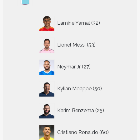
producten
32
Lamine Yamal
32
producten
53
Lionel Messi
53
producten
27
Neymar Jr
27
producten
50
Kylian Mbappe
50
producten
25
Karim Benzema
25
producten
60
Cristiano Ronaldo
60
producten