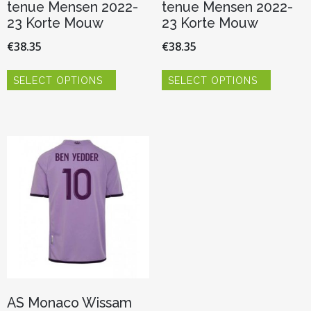
tenue Mensen 2022-
tenue Mensen 2022-
23 Korte Mouw
23 Korte Mouw
€
38.35
€
38.35
Dit
Dit
SELECT OPTIONS
SELECT OPTIONS
product
product
heeft
heeft
meerdere
meerder
variaties.
variaties.
Deze
Deze
optie
optie
kan
kan
gekozen
gekozen
worden
worden
op
op
de
de
productpagina
productp
AS Monaco Wissam