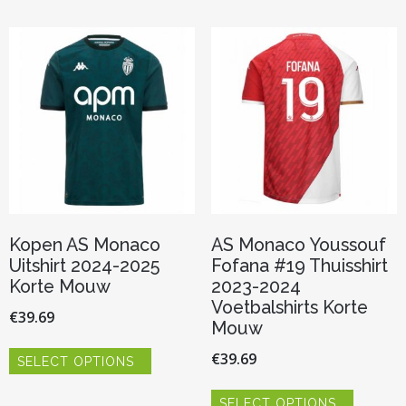
variaties.
variaties.
Deze
Deze
optie
optie
kan
kan
gekozen
gekozen
worden
worden
op
op
de
de
productpagina
productp
Kopen AS Monaco
AS Monaco Youssouf
Uitshirt 2024-2025
Fofana #19 Thuisshirt
Korte Mouw
2023-2024
Voetbalshirts Korte
€
39.69
Mouw
Dit
€
39.69
SELECT OPTIONS
product
heeft
Dit
meerdere
SELECT OPTIONS
product