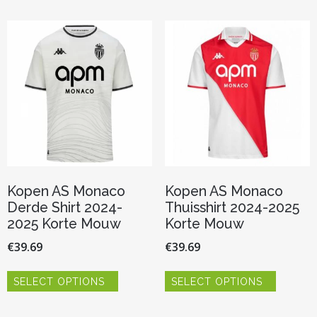
Kopen AS Monaco
Kopen AS Monaco
Derde Shirt 2024-
Thuisshirt 2024-2025
2025 Korte Mouw
Korte Mouw
€
39.69
€
39.69
Dit
Dit
SELECT OPTIONS
SELECT OPTIONS
product
product
heeft
heeft
meerdere
meerder