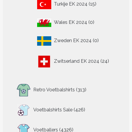
15
Turkije EK 2024
15
producten
0
Wales EK 2024
0
producten
0
Zweden EK 2024
0
producten
24
Zwitserland EK 2024
24
producten
313
Retro Voetbalshirts
313
producten
426
Voetbalshirts Sale
426
producten
4326
Voetballers
4326