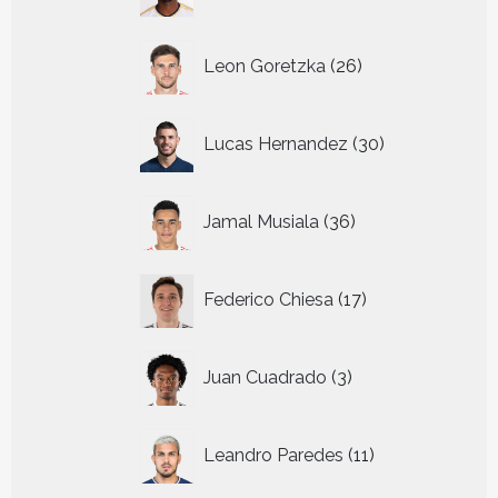
producten
26
Leon Goretzka
26
producten
30
Lucas Hernandez
30
producten
36
Jamal Musiala
36
producten
17
Federico Chiesa
17
producten
3
Juan Cuadrado
3
producten
11
Leandro Paredes
11
producten