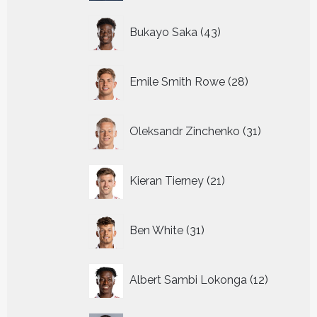
43
Bukayo Saka
43
producten
28
Emile Smith Rowe
28
producten
31
Oleksandr Zinchenko
31
producten
21
Kieran Tierney
21
producten
31
Ben White
31
producten
12
Albert Sambi Lokonga
12
producte