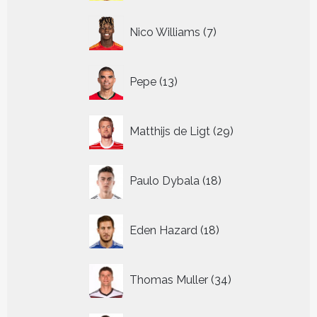
7
Nico Williams
7
producten
13
Pepe
13
producten
29
Matthijs de Ligt
29
producten
18
Paulo Dybala
18
producten
18
Eden Hazard
18
producten
34
Thomas Muller
34
producten