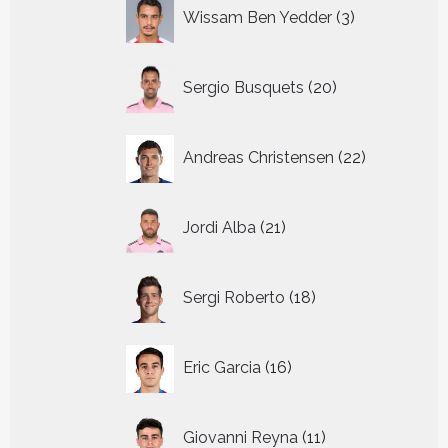
3
Wissam Ben Yedder
3
producten
20
Sergio Busquets
20
producten
22
Andreas Christensen
22
producten
21
Jordi Alba
21
producten
18
Sergi Roberto
18
producten
16
Eric Garcia
16
producten
11
Giovanni Reyna
11