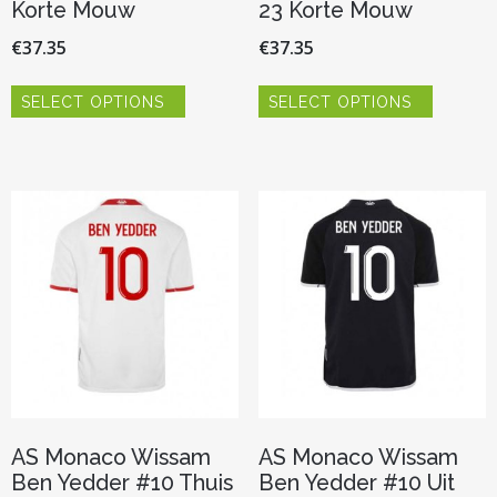
Korte Mouw
23 Korte Mouw
€
37.35
€
37.35
Dit
Dit
SELECT OPTIONS
SELECT OPTIONS
product
product
heeft
heeft
meerdere
meerder
variaties.
variaties.
Deze
Deze
optie
optie
kan
kan
gekozen
gekozen
worden
worden
op
op
de
de
productpagina
productp
AS Monaco Wissam
AS Monaco Wissam
Ben Yedder #10 Thuis
Ben Yedder #10 Uit