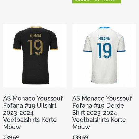
variaties.
heeft
Deze
meerder
optie
variaties.
kan
Deze
gekozen
optie
worden
kan
op
gekozen
de
worden
productpagina
op
de
productp
AS Monaco Youssouf
AS Monaco Youssouf
Fofana #19 Uitshirt
Fofana #19 Derde
2023-2024
Shirt 2023-2024
Voetbalshirts Korte
Voetbalshirts Korte
Mouw
Mouw
€
39.69
€
39.69