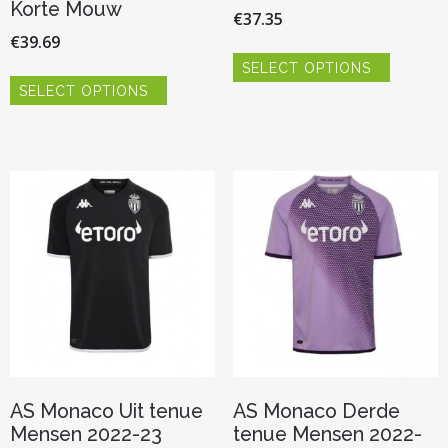
Korte Mouw
€
37.35
€
39.69
Dit
SELECT OPTIONS
product
Dit
heeft
SELECT OPTIONS
product
meerder
heeft
variaties.
meerdere
Deze
variaties.
optie
Deze
kan
optie
gekozen
kan
worden
gekozen
op
worden
de
op
productp
de
productpagina
AS Monaco Uit tenue
AS Monaco Derde
Mensen 2022-23
tenue Mensen 2022-