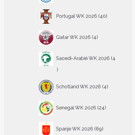
40
Portugal WK 2026
40
producten
4
Qatar WK 2026
4
producten
Saoedi-Arabië WK 2026
4
4
producten
4
Schotland WK 2026
4
producten
24
Senegal WK 2026
24
producten
69
Spanje WK 2026
69
producten