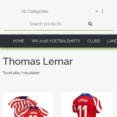
Skip
to
|
content
HOME
WK 2026 VOETBALSHIRTS
CLUBS
LAN
Thomas Lemar
Gesorteerd
Toont alle 7 resultaten
op
nieuwste