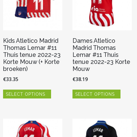
Kids Atletico Madrid
Dames Atletico
Thomas Lemar #11
Madrid Thomas
Thuis tenue 2022-23
Lemar #11 Thuis
Korte Mouw (+ Korte
tenue 2022-23 Korte
broeken)
Mouw
€
33.35
€
38.19
Dit
Dit
SELECT OPTIONS
SELECT OPTIONS
product
product
heeft
heeft
meerdere
meerde
variaties.
variaties.
Deze
Deze
optie
optie
kan
kan