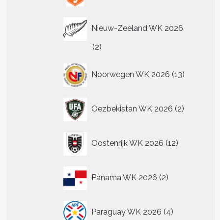
Nieuw-Zeeland WK 2026
2
2
producten
13
Noorwegen WK 2026
13
producten
2
Oezbekistan WK 2026
2
producten
12
Oostenrijk WK 2026
12
producten
2
Panama WK 2026
2
producten
4
Paraguay WK 2026
4
producten