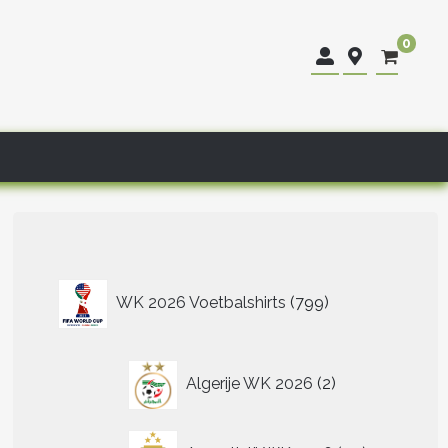
0
799
WK 2026 Voetbalshirts
799
producten
2
Algerije WK 2026
2
producten
40