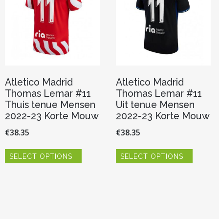
gekozen
gekoze
worden
worden
op
op
de
de
productpagina
product
Atletico Madrid
Atletico Madrid
Thomas Lemar #11
Thomas Lemar #11
Thuis tenue Mensen
Uit tenue Mensen
2022-23 Korte Mouw
2022-23 Korte Mouw
€
38.35
€
38.35
Dit
Dit
SELECT OPTIONS
SELECT OPTIONS
product
product
heeft
heeft
meerdere
meerde
variaties.
variaties.
Deze
Deze
optie
optie
kan
kan