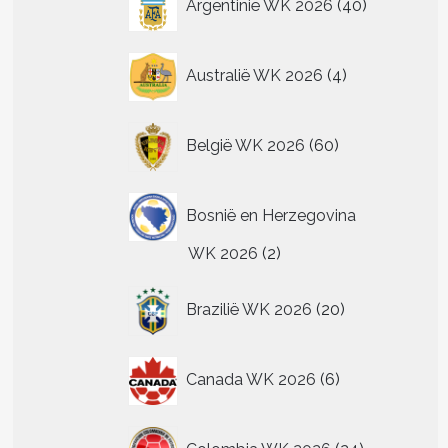
Argentinië WK 2026
40
producten
4
Australië WK 2026
4
producten
60
België WK 2026
60
producten
Bosnië en Herzegovina
2
WK 2026
2
producten
20
Brazilië WK 2026
20
t
producten
re
6
.
Canada WK 2026
6
producten
24