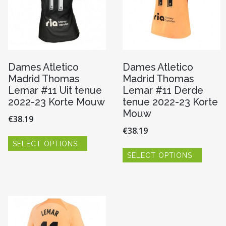
Dames Atletico
Dames Atletico
Madrid Thomas
Madrid Thomas
Lemar #11 Uit tenue
Lemar #11 Derde
2022-23 Korte Mouw
tenue 2022-23 Korte
Mouw
€
38.19
€
38.19
Dit
SELECT OPTIONS
product
Dit
heeft
SELECT OPTIONS
produc
meerdere
heeft
variaties.
re
meerde
Deze
variaties
optie
Deze
kan
optie
gekozen
kan