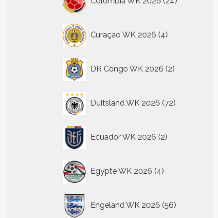
Colombia WK 2026
24
n
producten
n
4
Curaçao WK 2026
4
producten
tpagina
2
DR Congo WK 2026
2
producten
72
Duitsland WK 2026
72
producten
2
Ecuador WK 2026
2
producten
4
Egypte WK 2026
4
producten
56
Engeland WK 2026
56
producten