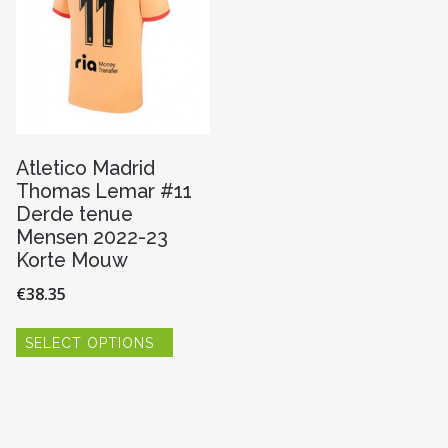
worden
n
gekoze
op
worde
de
op
productpagina
de
pagina
produc
Atletico Madrid
Thomas Lemar #11
Derde tenue
Mensen 2022-23
Korte Mouw
€
38.35
Dit
SELECT OPTIONS
product
re
heeft
meerdere
variaties.
Deze