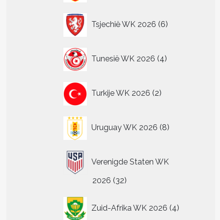
6
Tsjechië WK 2026
6
producten
4
Tunesië WK 2026
4
producten
2
Turkije WK 2026
2
producten
8
Uruguay WK 2026
8
producten
Verenigde Staten WK
32
2026
32
producten
4
Zuid-Afrika WK 2026
4
producten