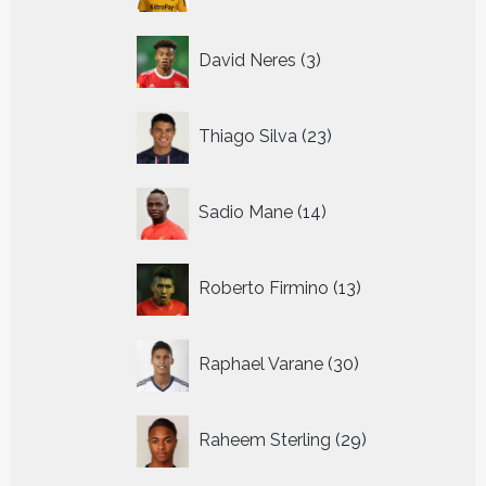
3
David Neres
3
producten
23
Thiago Silva
23
producten
14
Sadio Mane
14
producten
13
Roberto Firmino
13
producten
30
Raphael Varane
30
producten
29
Raheem Sterling
29
producten