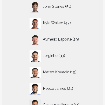
51
John Stones
51
producten
47
Kyle Walker
47
producten
19
Aymeric Laporte
19
producten
33
Jorginho
33
producten
19
Mateo Kovacic
19
producten
21
Reece James
21
producten
11
Cesar Azpilicueta
11