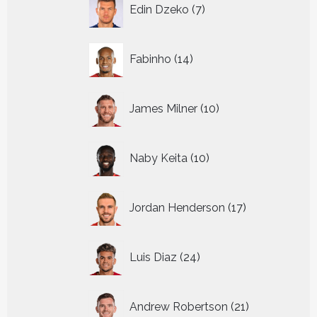
7
Edin Dzeko
7
producten
14
Fabinho
14
producten
10
James Milner
10
producten
10
Naby Keita
10
producten
17
Jordan Henderson
17
producten
24
Luis Diaz
24
producten
21
Andrew Robertson
21
producten