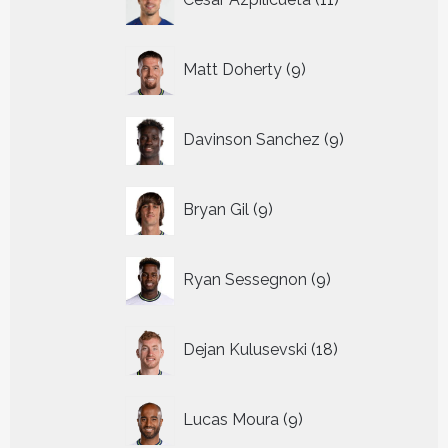
producten
9
Matt Doherty
9
producten
9
Davinson Sanchez
9
producten
9
Bryan Gil
9
producten
9
Ryan Sessegnon
9
producten
18
Dejan Kulusevski
18
producten
9
Lucas Moura
9
producten