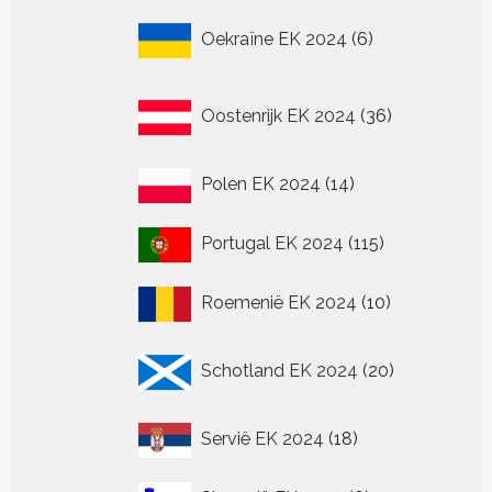
6
Oekraïne EK 2024
6
producten
36
Oostenrijk EK 2024
36
producten
14
Polen EK 2024
14
producten
115
Portugal EK 2024
115
producten
10
Roemenië EK 2024
10
producten
20
Schotland EK 2024
20
producten
18
Servië EK 2024
18
producten