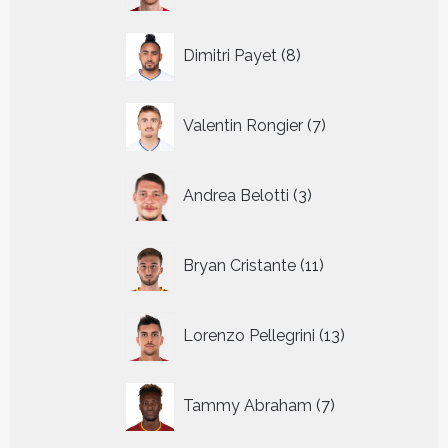
8
Dimitri Payet
8
producten
7
Valentin Rongier
7
producten
3
Andrea Belotti
3
producten
11
Bryan Cristante
11
producten
13
Lorenzo Pellegrini
13
producten
7
Tammy Abraham
7
producten