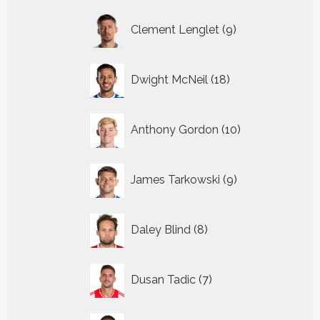
9
Clement Lenglet
9
producten
18
Dwight McNeil
18
producten
10
Anthony Gordon
10
producten
9
James Tarkowski
9
producten
8
Daley Blind
8
producten
7
Dusan Tadic
7
producten