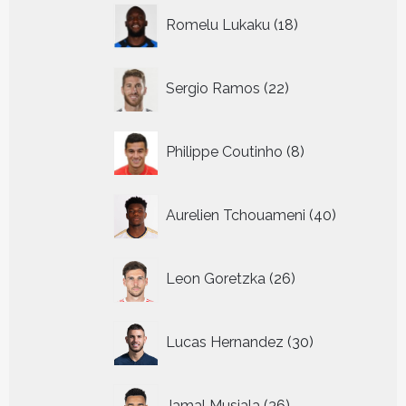
18
Romelu Lukaku
18
producten
22
Sergio Ramos
22
producten
8
Philippe Coutinho
8
producten
40
Aurelien Tchouameni
40
producten
26
Leon Goretzka
26
producten
30
Lucas Hernandez
30
producten
36
Jamal Musiala
36