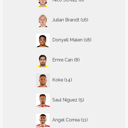
producten
16
Julian Brandt
16
producten
18
Donyell Malen
18
producten
8
Emre Can
8
producten
14
Koke
14
producten
5
Saul Niguez
5
producten
11
Angel Correa
11
producten