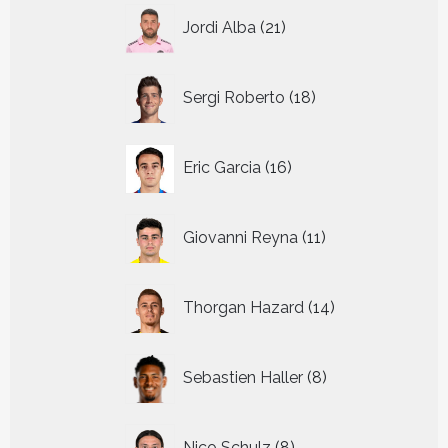
21
Jordi Alba
21
producten
18
Sergi Roberto
18
producten
16
Eric Garcia
16
producten
11
Giovanni Reyna
11
producten
14
Thorgan Hazard
14
producten
8
Sebastien Haller
8
producten
8
Nico Schulz
8