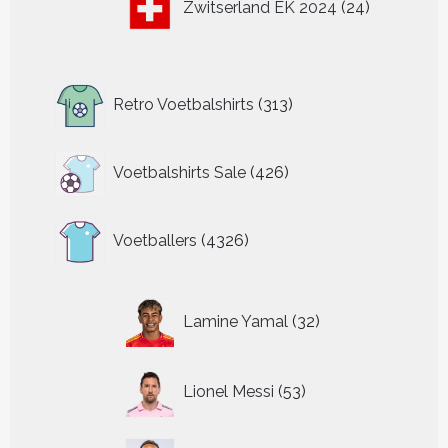
Zwitserland EK 2024
24
producten
313
Retro Voetbalshirts
313
producten
426
Voetbalshirts Sale
426
producten
4326
Voetballers
4326
producten
32
Lamine Yamal
32
producten
53
Lionel Messi
53
producten