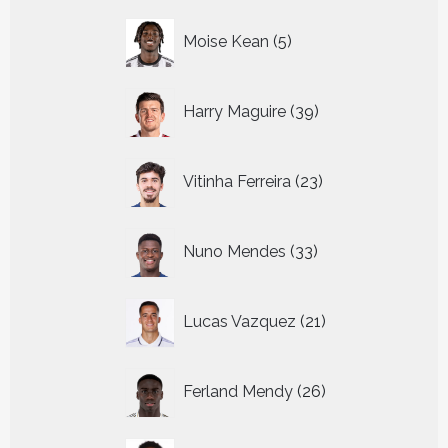
5
Moise Kean
5
producten
39
Harry Maguire
39
producten
23
Vitinha Ferreira
23
producten
33
Nuno Mendes
33
producten
21
Lucas Vazquez
21
producten
26
Ferland Mendy
26
producten