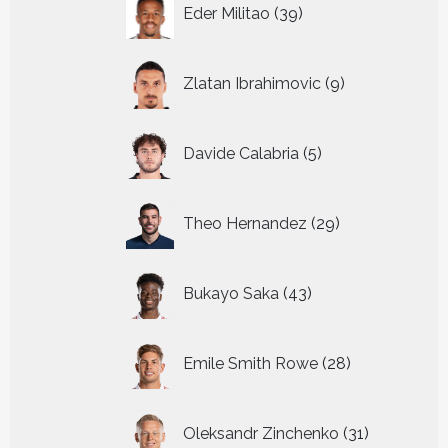
39
Eder Militao
39
producten
9
Zlatan Ibrahimovic
9
producten
5
Davide Calabria
5
producten
29
Theo Hernandez
29
producten
43
Bukayo Saka
43
producten
28
Emile Smith Rowe
28
producten
31
Oleksandr Zinchenko
31
producten