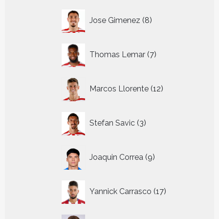
8
Jose Gimenez
8
producten
7
Thomas Lemar
7
producten
12
Marcos Llorente
12
producten
3
Stefan Savic
3
producten
9
Joaquin Correa
9
producten
17
Yannick Carrasco
17
producten