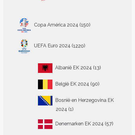
150
Copa América 2024
150
producten
1220
UEFA Euro 2024
1220
producten
13
Albanië EK 2024
13
producten
90
België EK 2024
90
producten
Bosnië en Herzegovina EK
1
2024
1
product
57
Denemarken EK 2024
57
producten