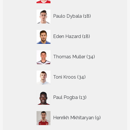
18
Paulo Dybala
18
producten
18
Eden Hazard
18
producten
34
Thomas Muller
34
producten
34
Toni Kroos
34
producten
13
Paul Pogba
13
producten
9
Henrikh Mkhitaryan
9
producten