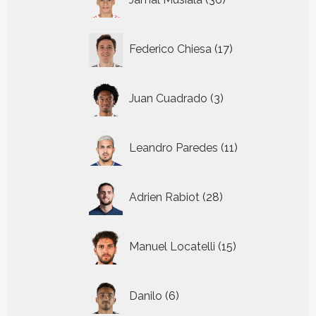
producten
17
Federico Chiesa
17
producten
3
Juan Cuadrado
3
producten
11
Leandro Paredes
11
producten
28
Adrien Rabiot
28
producten
15
Manuel Locatelli
15
producten
6
Danilo
6
producten