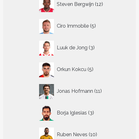
12
Steven Bergwijn
12
producten
5
Ciro Immobile
5
producten
3
Luuk de Jong
3
producten
5
Orkun Kokcu
5
producten
11
Jonas Hofmann
11
producten
3
Borja Iglesias
3
producten
10
Ruben Neves
10
producten