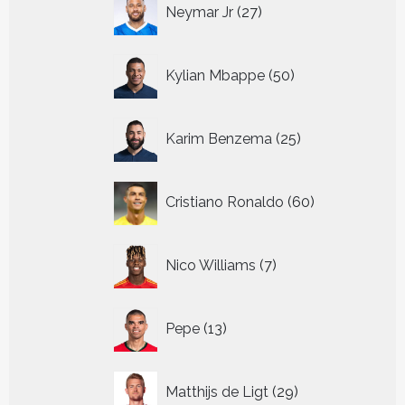
27
Neymar Jr
27
producten
50
Kylian Mbappe
50
producten
25
Karim Benzema
25
producten
60
Cristiano Ronaldo
60
producten
7
Nico Williams
7
producten
13
Pepe
13
producten
29
Matthijs de Ligt
29
producten