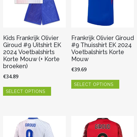
productp
de
productpagina
Kids Frankrijk Olivier
Frankrijk Olivier Giroud
Giroud #9 Uitshirt EK
#9 Thuisshirt EK 2024
2024 Voetbalshirts
Voetbalshirts Korte
Korte Mouw (+ Korte
Mouw
broeken)
€
39.69
€
34.89
Dit
SELECT OPTIONS
product
Dit
heeft
SELECT OPTIONS
product
meerder
heeft
variaties.
meerdere
Deze
variaties.
optie
Deze
kan
optie
gekozen
kan
worden
gekozen