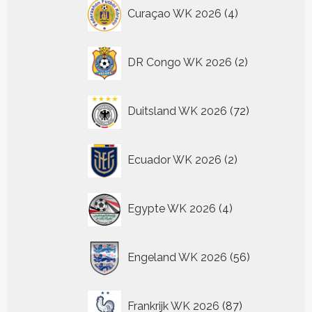
4
Curaçao WK 2026
4
producten
2
DR Congo WK 2026
2
producten
72
Duitsland WK 2026
72
producten
2
Ecuador WK 2026
2
producten
4
Egypte WK 2026
4
producten
56
Engeland WK 2026
56
producten
87
Frankrijk WK 2026
87