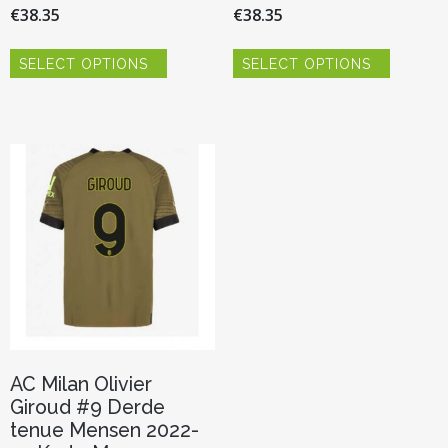
€
38.35
€
38.35
Dit
Dit
SELECT OPTIONS
SELECT OPTIONS
product
product
heeft
heeft
meerdere
meerder
variaties.
variaties.
Deze
Deze
optie
optie
kan
kan
gekozen
gekozen
worden
worden
op
op
de
de
productpagina
productp
AC Milan Olivier
Giroud #9 Derde
tenue Mensen 2022-