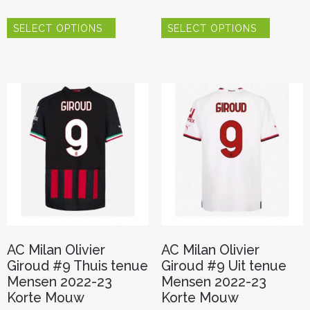
Dit
Dit
SELECT OPTIONS
SELECT OPTIONS
product
product
heeft
heeft
meerdere
meerder
variaties.
variaties.
Deze
Deze
optie
optie
kan
kan
gekozen
gekozen
worden
worden
op
op
de
de
productpagina
productp
AC Milan Olivier
AC Milan Olivier
Giroud #9 Thuis tenue
Giroud #9 Uit tenue
Mensen 2022-23
Mensen 2022-23
Korte Mouw
Korte Mouw