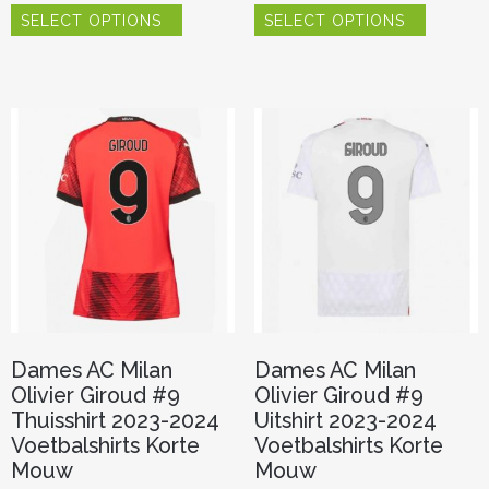
SELECT OPTIONS
SELECT OPTIONS
product
product
heeft
heeft
meerdere
meerder
variaties.
variaties.
Deze
Deze
optie
optie
kan
kan
gekozen
gekozen
worden
worden
op
op
de
de
productpagina
productp
Dames AC Milan
Dames AC Milan
Olivier Giroud #9
Olivier Giroud #9
Thuisshirt 2023-2024
Uitshirt 2023-2024
Voetbalshirts Korte
Voetbalshirts Korte
Mouw
Mouw