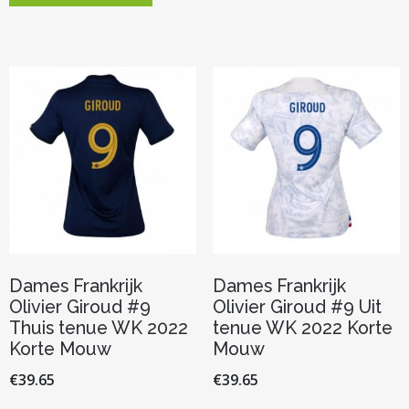
meerder
heeft
variaties.
meerdere
Deze
variaties.
optie
Deze
kan
optie
gekozen
kan
worden
gekozen
op
worden
de
op
productp
de
productpagina
Dames Frankrijk
Dames Frankrijk
Olivier Giroud #9
Olivier Giroud #9 Uit
Thuis tenue WK 2022
tenue WK 2022 Korte
Korte Mouw
Mouw
€
39.65
€
39.65
Dit
Dit