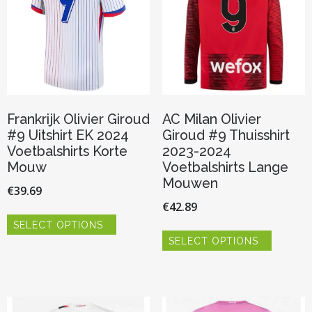
op
worden
de
op
productp
de
productpagina
Frankrijk Olivier Giroud
AC Milan Olivier
#9 Uitshirt EK 2024
Giroud #9 Thuisshirt
Voetbalshirts Korte
2023-2024
Mouw
Voetbalshirts Lange
Mouwen
€
39.69
€
42.89
Dit
SELECT OPTIONS
product
Dit
heeft
SELECT OPTIONS
product
meerdere
heeft
variaties.
meerder
Deze
variaties.
optie
Deze