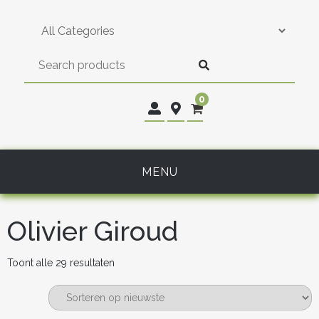
Skip
to
content
0
MENU
Olivier Giroud
Gesorteerd
Toont alle 29 resultaten
op
nieuwste