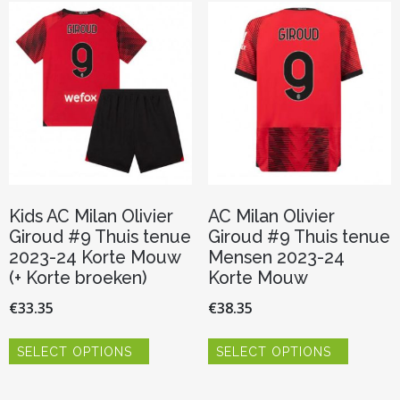
Deze
Deze
optie
optie
kan
kan
gekozen
gekozen
worden
worden
op
op
de
de
productpagina
productp
Kids AC Milan Olivier
AC Milan Olivier
Giroud #9 Thuis tenue
Giroud #9 Thuis tenue
2023-24 Korte Mouw
Mensen 2023-24
(+ Korte broeken)
Korte Mouw
€
33.35
€
38.35
Dit
Dit
SELECT OPTIONS
SELECT OPTIONS
product
product
heeft
heeft
meerdere
meerder