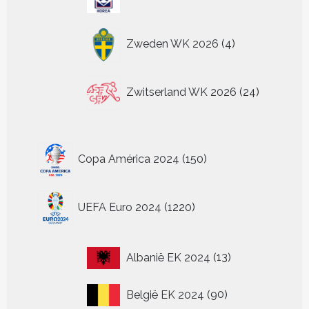
producten
4
Zweden WK 2026
4
producten
24
Zwitserland WK 2026
24
producten
150
Copa América 2024
150
producten
1220
UEFA Euro 2024
1220
producten
13
Albanië EK 2024
13
producten
90
België EK 2024
90
producten