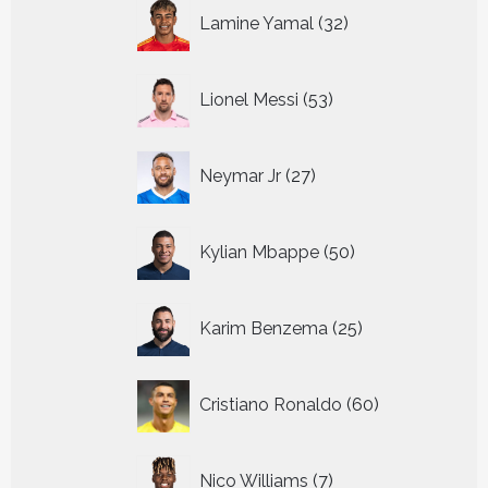
32
Lamine Yamal
32
producten
53
Lionel Messi
53
producten
27
Neymar Jr
27
producten
50
Kylian Mbappe
50
producten
25
Karim Benzema
25
producten
60
Cristiano Ronaldo
60
producten
7
Nico Williams
7