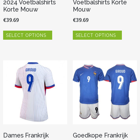
2024 Voetbalshirts
Voetbalshirts Korte
Korte Mouw
Mouw
€
39.69
€
39.69
Dit
Dit
SELECT OPTIONS
SELECT OPTIONS
product
product
heeft
heeft
meerdere
meerder
variaties.
variaties.
Deze
Deze
optie
optie
kan
kan
gekozen
gekozen
worden
worden
op
op
de
de
productpagina
productp
Dames Frankrijk
Goedkope Frankrijk