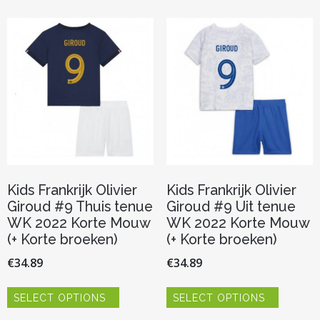
variaties.
variaties.
Deze
Deze
optie
optie
kan
kan
gekozen
gekozen
worden
worden
op
op
de
de
productpagina
productp
Kids Frankrijk Olivier
Kids Frankrijk Olivier
Giroud #9 Thuis tenue
Giroud #9 Uit tenue
WK 2022 Korte Mouw
WK 2022 Korte Mouw
(+ Korte broeken)
(+ Korte broeken)
€
34.89
€
34.89
Dit
Dit
SELECT OPTIONS
SELECT OPTIONS
product
product
heeft
heeft