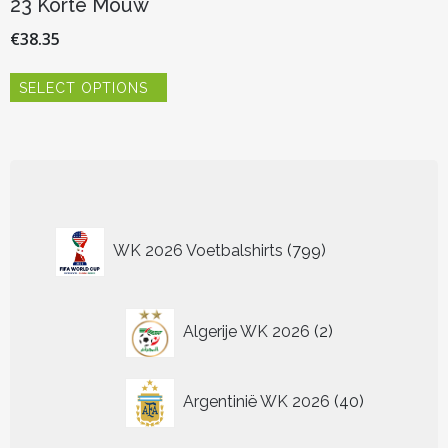
23 Korte Mouw
€
38.35
Dit
SELECT OPTIONS
product
heeft
meerdere
variaties.
Deze
optie
kan
799
gekozen
WK 2026 Voetbalshirts
799
worden
producten
op
de
2
productpagina
Algerije WK 2026
2
producten
40
Argentinië WK 2026
40
producten