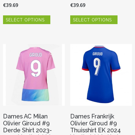
€
39.69
€
39.69
Dit
Dit
SELECT OPTIONS
SELECT OPTIONS
product
product
heeft
heeft
meerdere
meerder
variaties.
variaties.
Deze
Deze
optie
optie
kan
kan
gekozen
gekozen
worden
worden
op
op
de
de
productpagina
productp
Dames AC Milan
Dames Frankrijk
Olivier Giroud #9
Olivier Giroud #9
Derde Shirt 2023-
Thuisshirt EK 2024