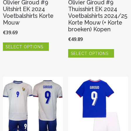
Olivier Giroud #9
Olivier Giroud #9
Uitshirt EK 2024
Thuisshirt EK 2024
Voetbalshirts Korte
Voetbalshirts 2024/25
Mouw
Korte Mouw (+ Korte
broeken) Kopen
€
39.69
€
49.89
Dit
SELECT OPTIONS
product
Dit
heeft
SELECT OPTIONS
product
meerdere
heeft
variaties.
meerder
Deze
variaties.
optie
Deze
kan
optie
gekozen
kan
worden
gekozen
op
worden
de
op
productpagina
de
productp