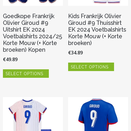
Goedkope Frankrijk
Kids Frankrijk Olivier
Olivier Giroud #9
Giroud #9 Thuisshirt
Uitshirt EK 2024
EK 2024 Voetbalshirts
Voetbalshirts 2024/25
Korte Mouw (+ Korte
Korte Mouw (+ Korte
broeken)
broeken) Kopen
€
34.89
€
49.89
Dit
SELECT OPTIONS
product
Dit
heeft
SELECT OPTIONS
product
meerder
heeft
variaties.
meerdere
Deze
variaties.
optie
Deze
kan
optie
gekozen
kan
worden
gekozen
op
worden
de
op