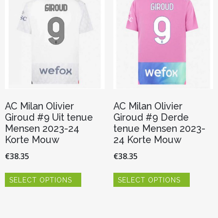
kan
optie
gekozen
kan
worden
gekozen
op
worden
de
op
productpagina
de
productp
AC Milan Olivier
AC Milan Olivier
Giroud #9 Uit tenue
Giroud #9 Derde
Mensen 2023-24
tenue Mensen 2023-
Korte Mouw
24 Korte Mouw
€
38.35
€
38.35
Dit
Dit
SELECT OPTIONS
SELECT OPTIONS
product
product
heeft
heeft
meerdere
meerder
variaties.
variaties.