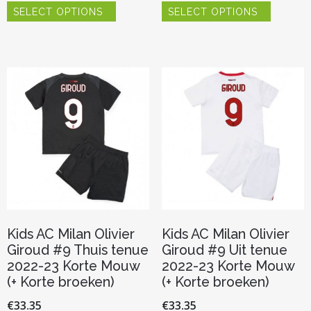
SELECT OPTIONS
SELECT OPTIONS
product
product
heeft
heeft
meerdere
meerder
variaties.
variaties.
Deze
Deze
optie
optie
kan
kan
gekozen
gekozen
worden
worden
op
op
de
de
productpagina
productp
Kids AC Milan Olivier
Kids AC Milan Olivier
Giroud #9 Thuis tenue
Giroud #9 Uit tenue
2022-23 Korte Mouw
2022-23 Korte Mouw
(+ Korte broeken)
(+ Korte broeken)
€
33.35
€
33.35