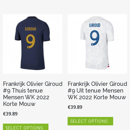
meerdere
meerder
variaties.
variaties.
Deze
Deze
optie
optie
kan
kan
gekozen
gekozen
worden
worden
op
op
de
de
productpagina
productp
Frankrijk Olivier Giroud
Frankrijk Olivier Giroud
#9 Thuis tenue
#9 Uit tenue Mensen
Mensen WK 2022
WK 2022 Korte Mouw
Korte Mouw
€
39.89
€
39.89
Dit
SELECT OPTIONS
product
Dit
heeft
SELECT OPTIONS
product