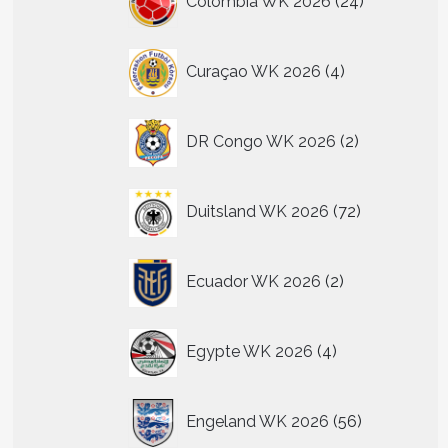
Colombia WK 2026
24
producten
4
Curaçao WK 2026
4
producten
2
DR Congo WK 2026
2
producten
72
Duitsland WK 2026
72
producten
2
Ecuador WK 2026
2
producten
4
Egypte WK 2026
4
producten
56
Engeland WK 2026
56
producten