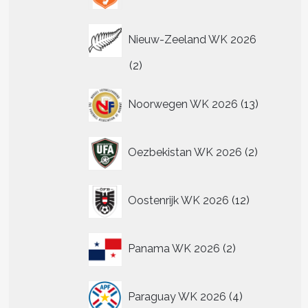
Nieuw-Zeeland WK 2026
2
2
producten
13
Noorwegen WK 2026
13
producten
2
Oezbekistan WK 2026
2
producten
12
Oostenrijk WK 2026
12
producten
2
Panama WK 2026
2
producten
4
Paraguay WK 2026
4
producten