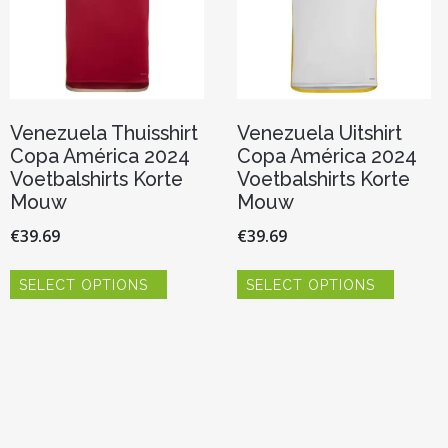
Venezuela Thuisshirt
Venezuela Uitshirt
Copa América 2024
Copa América 2024
Voetbalshirts Korte
Voetbalshirts Korte
Mouw
Mouw
€
39.69
€
39.69
Dit
Dit
SELECT OPTIONS
SELECT OPTIONS
product
product
heeft
heeft
meerdere
meerde
variaties.
variaties.
Deze
Deze
optie
optie
kan
kan
gekozen
gekoze