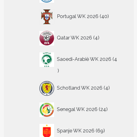
40
Portugal WK 2026
40
producten
4
Qatar WK 2026
4
producten
Saoedi-Arabië WK 2026
4
4
producten
4
Schotland WK 2026
4
producten
24
Senegal WK 2026
24
producten
69
Spanje WK 2026
69
producten