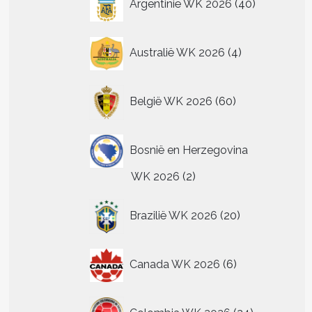
Argentinië WK 2026
40
producten
4
Australië WK 2026
4
producten
60
België WK 2026
60
producten
Bosnië en Herzegovina
2
WK 2026
2
producten
20
Brazilië WK 2026
20
producten
6
Canada WK 2026
6
producten
24