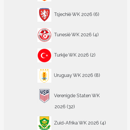
6
Tsjechië WK 2026
6
producten
4
Tunesië WK 2026
4
producten
2
Turkije WK 2026
2
producten
8
Uruguay WK 2026
8
producten
Verenigde Staten WK
32
2026
32
producten
4
Zuid-Afrika WK 2026
4
producten