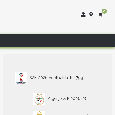
0
799
WK 2026 Voetbalshirts
799
producten
2
Algerije WK 2026
2
producten
40