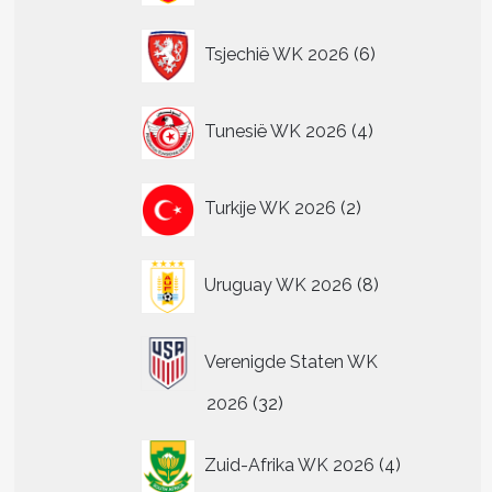
6
Tsjechië WK 2026
6
producten
4
Tunesië WK 2026
4
producten
2
Turkije WK 2026
2
producten
8
Uruguay WK 2026
8
producten
Verenigde Staten WK
32
2026
32
producten
4
Zuid-Afrika WK 2026
4
producten