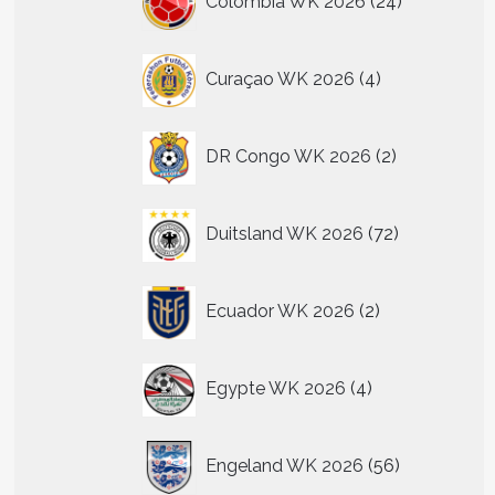
Colombia WK 2026
24
producten
n
n
4
Curaçao WK 2026
4
producten
tpagina
2
DR Congo WK 2026
2
producten
72
Duitsland WK 2026
72
producten
2
Ecuador WK 2026
2
producten
4
Egypte WK 2026
4
producten
t
56
Engeland WK 2026
56
producten
re