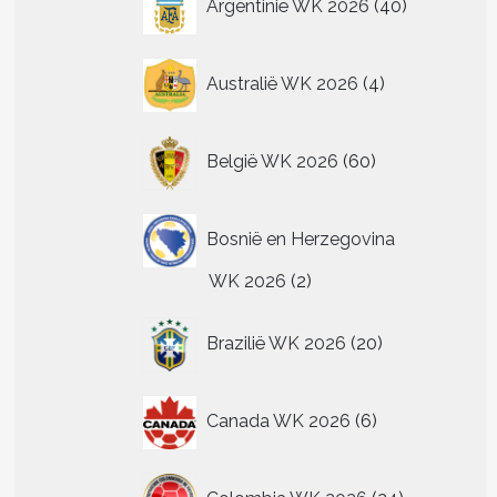
Argentinië WK 2026
40
producten
4
Australië WK 2026
4
producten
60
België WK 2026
60
producten
Bosnië en Herzegovina
2
WK 2026
2
producten
20
Brazilië WK 2026
20
producten
t
6
re
Canada WK 2026
6
producten
.
24