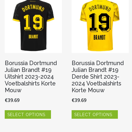
kan
optie
n
gekoze
kan
worde
gekozen
op
worden
de
op
pagina
produc
de
productpagina
Borussia Dortmund
Borussia Dortmund
Julian Brandt #19
Julian Brandt #19
Uitshirt 2023-2024
Derde Shirt 2023-
Voetbalshirts Korte
2024 Voetbalshirts
Mouw
Korte Mouw
€
39.69
€
39.69
Dit
Dit
SELECT OPTIONS
SELECT OPTIONS
product
produc
heeft
heeft
re
meerdere
meerde