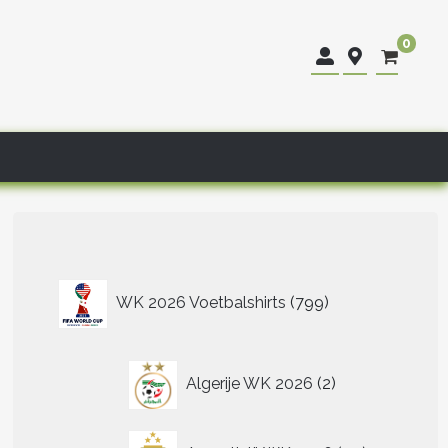
0
799
WK 2026 Voetbalshirts
799
producten
2
Algerije WK 2026
2
producten
40