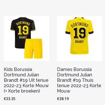
variaties.
variaties
Deze
Deze
optie
optie
kan
kan
n
gekozen
gekoze
worden
worde
op
op
de
de
pagina
productpagina
produc
Kids Borussia
Dames Borussia
Dortmund Julian
Dortmund Julian
Brandt #19 Uit tenue
Brandt #19 Thuis
2022-23 Korte Mouw
tenue 2022-23 Korte
(+ Korte broeken)
Mouw
€
33.35
€
38.19