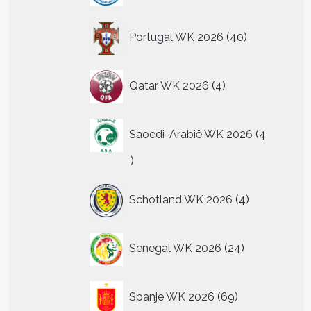
40
Portugal WK 2026
40
producten
4
Qatar WK 2026
4
producten
Saoedi-Arabië WK 2026
4
4
producten
4
Schotland WK 2026
4
producten
24
Senegal WK 2026
24
producten
69
Spanje WK 2026
69
producten