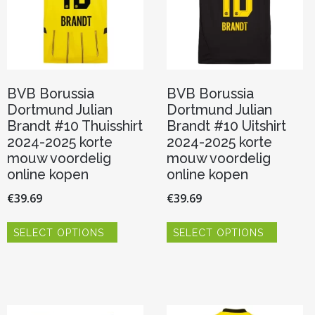
BVB Borussia
BVB Borussia
Dortmund Julian
Dortmund Julian
Brandt #10 Thuisshirt
Brandt #10 Uitshirt
2024-2025 korte
2024-2025 korte
mouw voordelig
mouw voordelig
online kopen
online kopen
€
39.69
€
39.69
Dit
Dit
SELECT OPTIONS
SELECT OPTIONS
product
product
heeft
heeft
meerdere
meerde
variaties.
variaties.
Deze
Deze
optie
optie