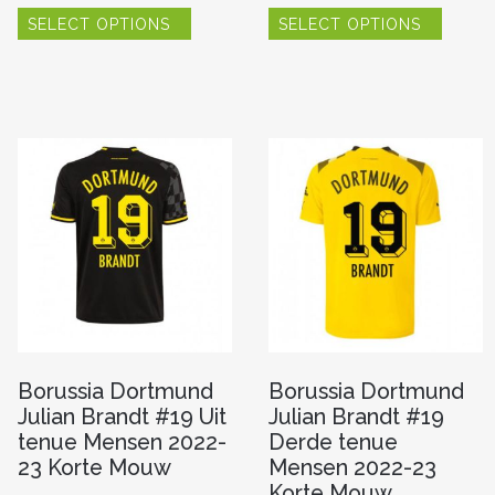
Dit
Dit
SELECT OPTIONS
SELECT OPTIONS
product
produc
heeft
heeft
meerdere
meerde
variaties.
variaties
re
Deze
Deze
optie
optie
kan
kan
gekozen
gekoze
worden
worde
n
op
op
de
de
productpagina
produc
pagina
Borussia Dortmund
Borussia Dortmund
Julian Brandt #19 Uit
Julian Brandt #19
tenue Mensen 2022-
Derde tenue
23 Korte Mouw
Mensen 2022-23
Korte Mouw