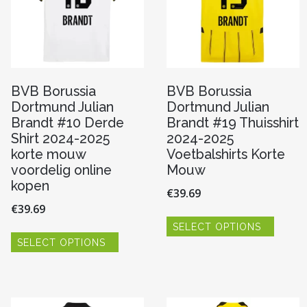
BVB Borussia
BVB Borussia
Dortmund Julian
Dortmund Julian
Brandt #10 Derde
Brandt #19 Thuisshirt
Shirt 2024-2025
2024-2025
korte mouw
Voetbalshirts Korte
voordelig online
Mouw
kopen
€
39.69
€
39.69
Dit
SELECT OPTIONS
produc
Dit
heeft
SELECT OPTIONS
product
re
meerde
heeft
variaties
meerdere
Deze
variaties.
optie
Deze