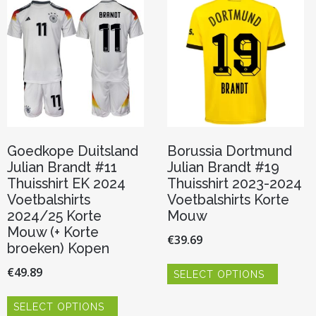
kan
kan
gekozen
gekoze
worden
worden
op
op
de
de
productpagina
product
Goedkope Duitsland
Borussia Dortmund
Julian Brandt #11
Julian Brandt #19
Thuisshirt EK 2024
Thuisshirt 2023-2024
Voetbalshirts
Voetbalshirts Korte
2024/25 Korte
Mouw
Mouw (+ Korte
€
39.69
broeken) Kopen
Dit
€
49.89
SELECT OPTIONS
product
heeft
Dit
meerde
SELECT OPTIONS
product