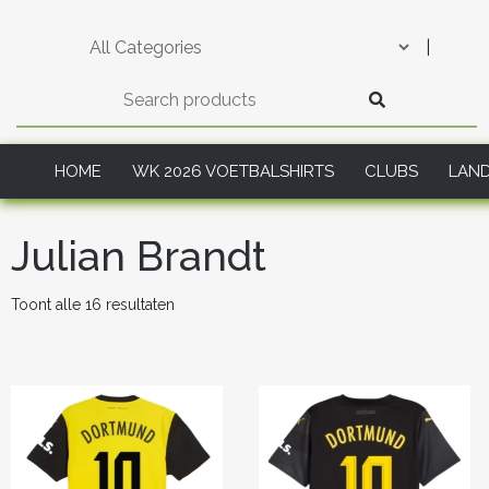
Skip
to
|
content
HOME
WK 2026 VOETBALSHIRTS
CLUBS
LAN
Julian Brandt
Gesorteerd
Toont alle 16 resultaten
op
nieuwste