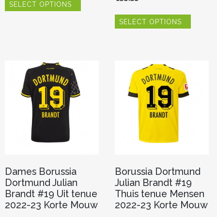
SELECT OPTIONS
product
Dit
heeft
SELECT OPTIONS
product
meerdere
heeft
variaties.
meerde
Deze
variaties.
optie
Deze
kan
optie
gekozen
kan
worden
gekoze
op
worden
de
op
productpagina
de
product
Dames Borussia
Borussia Dortmund
Dortmund Julian
Julian Brandt #19
Brandt #19 Uit tenue
Thuis tenue Mensen
2022-23 Korte Mouw
2022-23 Korte Mouw