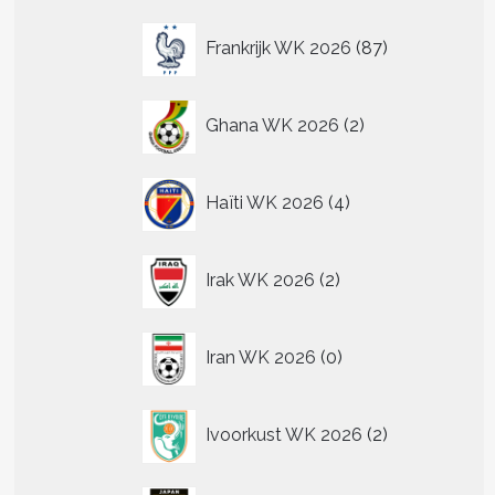
.
87
Frankrijk WK 2026
87
producten
n
2
n
Ghana WK 2026
2
producten
4
tpagina
Haïti WK 2026
4
producten
2
Irak WK 2026
2
producten
0
Iran WK 2026
0
producten
2
Ivoorkust WK 2026
2
producten