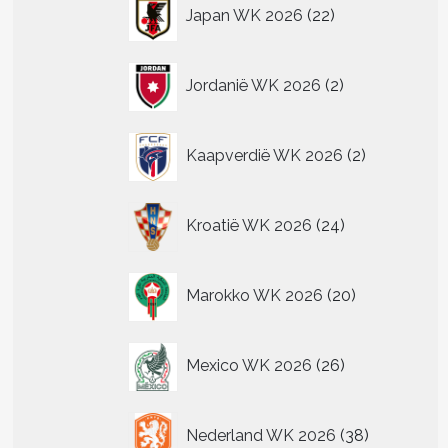
22
Japan WK 2026
22
t
producten
re
2
Jordanië WK 2026
2
.
producten
2
Kaapverdië WK 2026
2
producten
n
n
24
Kroatië WK 2026
24
producten
tpagina
20
Marokko WK 2026
20
producten
26
Mexico WK 2026
26
producten
38
Nederland WK 2026
38
producten