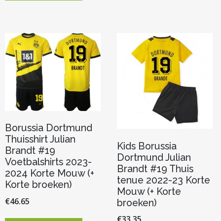
variaties.
heeft
Deze
meerdere
optie
variaties.
kan
Deze
gekoze
optie
worden
kan
op
gekozen
de
worden
product
op
de
productpagina
Borussia Dortmund
Thuisshirt Julian
Kids Borussia
Brandt #19
Dortmund Julian
Voetbalshirts 2023-
Brandt #19 Thuis
2024 Korte Mouw (+
tenue 2022-23 Korte
Korte broeken)
Mouw (+ Korte
€
46.65
broeken)
Dit
€
33.35