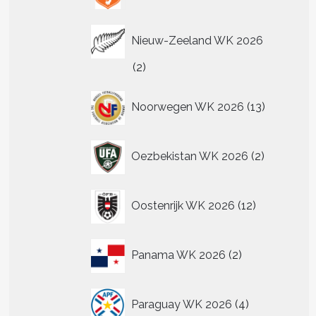
Nieuw-Zeeland WK 2026
t
2
2
producten
re
13
.
Noorwegen WK 2026
13
producten
2
Oezbekistan WK 2026
2
n
producten
n
12
Oostenrijk WK 2026
12
producten
tpagina
2
Panama WK 2026
2
producten
4
Paraguay WK 2026
4
producten