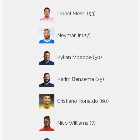
53
Lionel Messi
53
producten
27
Neymar Jr
27
producten
50
Kylian Mbappe
50
producten
25
Karim Benzema
25
producten
60
Cristiano Ronaldo
60
producten
7
Nico Williams
7
producten