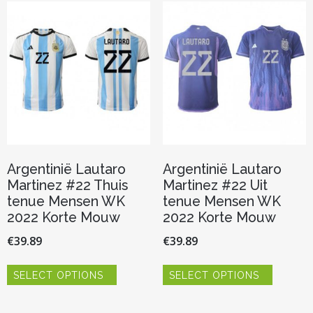
Deze
Deze
optie
optie
kan
kan
gekozen
gekozen
worden
worden
op
op
de
de
productpagina
productp
Argentinië Lautaro
Argentinië Lautaro
Martinez #22 Thuis
Martinez #22 Uit
tenue Mensen WK
tenue Mensen WK
2022 Korte Mouw
2022 Korte Mouw
€
39.89
€
39.89
Dit
Dit
SELECT OPTIONS
SELECT OPTIONS
product
product
heeft
heeft
meerdere
meerder