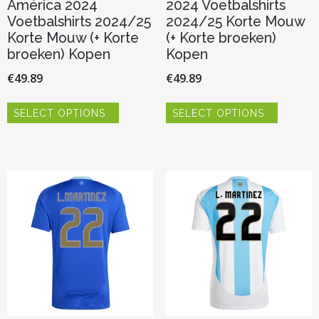
América 2024
2024 Voetbalshirts
Voetbalshirts 2024/25
2024/25 Korte Mouw
Korte Mouw (+ Korte
(+ Korte broeken)
broeken) Kopen
Kopen
€
49.89
€
49.89
Dit
Dit
SELECT OPTIONS
SELECT OPTIONS
product
product
heeft
heeft
meerdere
meerder
variaties.
variaties.
Deze
Deze
optie
optie
kan
kan
gekozen
gekozen
worden
worden
op
op
de
de
productpagina
productp