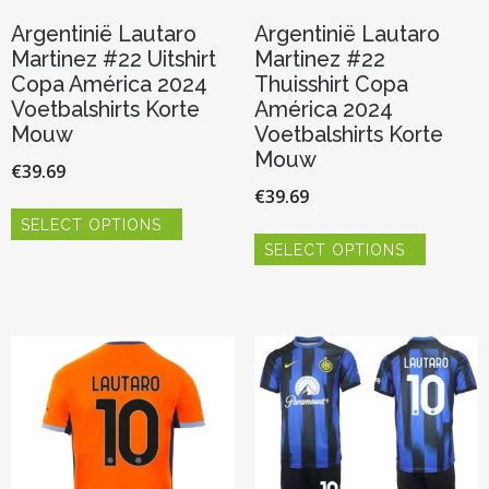
Argentinië Lautaro
Argentinië Lautaro
Martinez #22 Uitshirt
Martinez #22
Copa América 2024
Thuisshirt Copa
Voetbalshirts Korte
América 2024
Mouw
Voetbalshirts Korte
Mouw
€
39.69
€
39.69
Dit
SELECT OPTIONS
product
Dit
heeft
SELECT OPTIONS
product
meerdere
heeft
variaties.
meerder
Deze
variaties.
optie
Deze
kan
optie
gekozen
kan
worden
gekozen
op
worden
de
op
productpagina
de