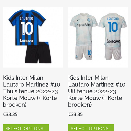
variaties.
variaties.
Deze
Deze
optie
optie
kan
kan
gekozen
gekozen
worden
worden
op
op
de
de
productpagina
productp
Kids Inter Milan
Kids Inter Milan
Lautaro Martinez #10
Lautaro Martinez #10
Thuis tenue 2022-23
Uit tenue 2022-23
Korte Mouw (+ Korte
Korte Mouw (+ Korte
broeken)
broeken)
€
33.35
€
33.35
Dit
Dit
SELECT OPTIONS
SELECT OPTIONS
product
product