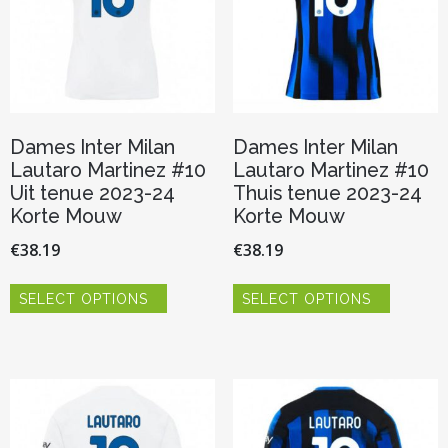
de
op
productp
de
productpagina
Dames Inter Milan
Dames Inter Milan
Lautaro Martinez #10
Lautaro Martinez #10
Uit tenue 2023-24
Thuis tenue 2023-24
Korte Mouw
Korte Mouw
€
38.19
€
38.19
Dit
Dit
SELECT OPTIONS
SELECT OPTIONS
product
product
heeft
heeft
meerdere
meerder
variaties.
variaties.
Deze
Deze
optie
optie
kan
kan
gekozen
gekozen