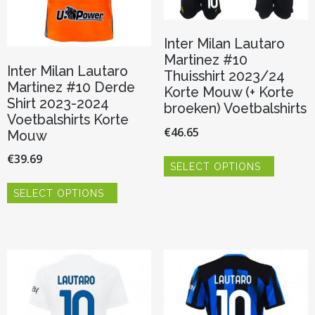
productp
Inter Milan Lautaro
Martinez #10
Inter Milan Lautaro
Thuisshirt 2023/24
Martinez #10 Derde
Korte Mouw (+ Korte
Shirt 2023-2024
broeken) Voetbalshirts
Voetbalshirts Korte
€
46.65
Mouw
Dit
€
39.69
SELECT OPTIONS
product
Dit
heeft
SELECT OPTIONS
product
meerder
heeft
variaties.
meerdere
Deze
variaties.
optie
Deze
kan
optie
gekozen
kan
worden
gekozen
op
worden