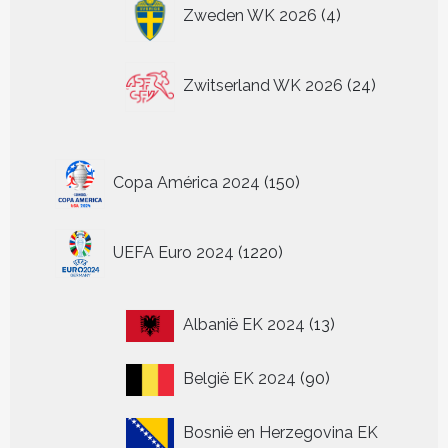
4
Zweden WK 2026
4
producten
24
Zwitserland WK 2026
24
producten
150
Copa América 2024
150
producten
1220
UEFA Euro 2024
1220
producten
13
Albanië EK 2024
13
producten
90
België EK 2024
90
producten
Bosnië en Herzegovina EK