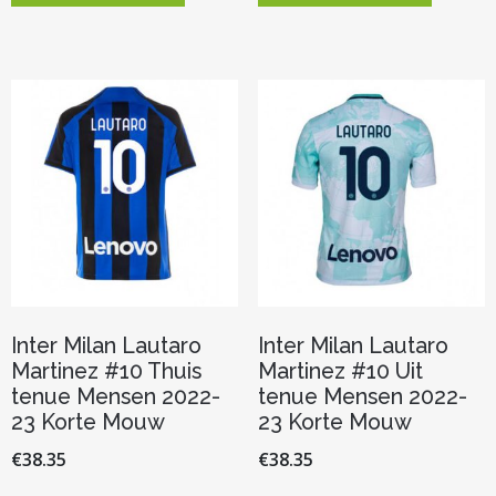
heeft
heeft
meerdere
meerder
variaties.
variaties.
Deze
Deze
optie
optie
kan
kan
gekozen
gekozen
worden
worden
op
op
de
de
productpagina
productp
Inter Milan Lautaro
Inter Milan Lautaro
Martinez #10 Thuis
Martinez #10 Uit
tenue Mensen 2022-
tenue Mensen 2022-
23 Korte Mouw
23 Korte Mouw
€
38.35
€
38.35
Dit
Dit