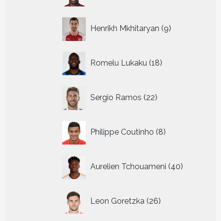
9
Henrikh Mkhitaryan
9
producten
18
Romelu Lukaku
18
producten
22
Sergio Ramos
22
producten
8
Philippe Coutinho
8
producten
40
Aurelien Tchouameni
40
producten
26
Leon Goretzka
26
producten