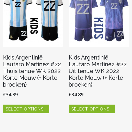
kan
kan
gekozen
gekozen
worden
worden
op
op
de
de
productpagina
productp
Kids Argentinië
Kids Argentinië
Lautaro Martinez #22
Lautaro Martinez #22
Thuis tenue WK 2022
Uit tenue WK 2022
Korte Mouw (+ Korte
Korte Mouw (+ Korte
broeken)
broeken)
€
34.89
€
34.89
Dit
Dit
SELECT OPTIONS
SELECT OPTIONS
product
product
heeft
heeft
meerdere
meerder
variaties.
variaties.