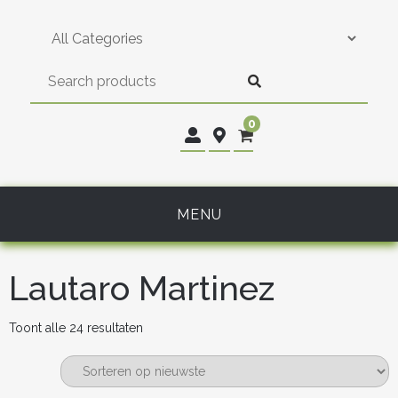
Skip
to
content
0
MENU
Lautaro Martinez
Gesorteerd
Toont alle 24 resultaten
op
nieuwste