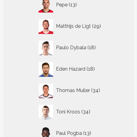
13
Pepe
13
producten
29
Matthijs de Ligt
29
producten
18
Paulo Dybala
18
producten
18
Eden Hazard
18
producten
34
Thomas Muller
34
producten
34
Toni Kroos
34
producten
13
Paul Pogba
13
producten