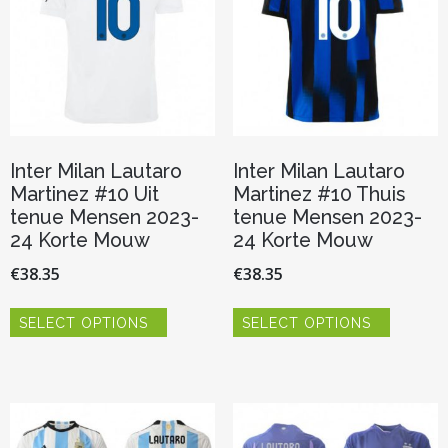
worden
worden
op
op
de
de
productpagina
productp
Inter Milan Lautaro
Inter Milan Lautaro
Martinez #10 Uit
Martinez #10 Thuis
tenue Mensen 2023-
tenue Mensen 2023-
24 Korte Mouw
24 Korte Mouw
€
38.35
€
38.35
Dit
Dit
SELECT OPTIONS
SELECT OPTIONS
product
product
heeft
heeft
meerdere
meerder
variaties.
variaties.
Deze
Deze
optie
optie