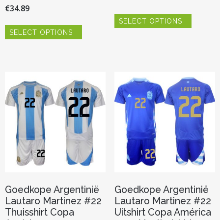
€
34.89
Dit
SELECT OPTIONS
product
Dit
heeft
SELECT OPTIONS
product
meerder
heeft
variaties.
meerdere
Deze
variaties.
optie
Deze
kan
optie
gekozen
kan
worden
gekozen
op
worden
de
op
productp
de
productpagina
Goedkope Argentinië
Goedkope Argentinië
Lautaro Martinez #22
Lautaro Martinez #22
Thuisshirt Copa
Uitshirt Copa América