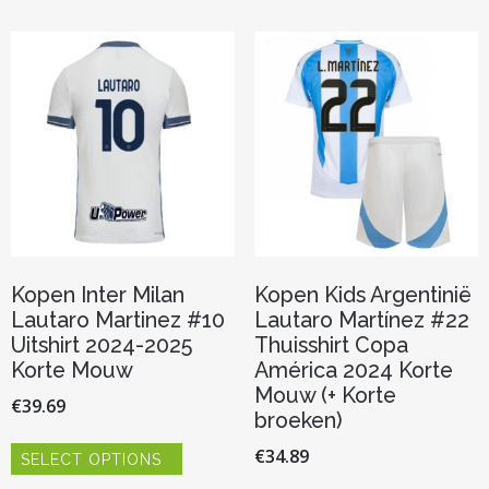
Kopen Inter Milan
Kopen Kids Argentinië
Lautaro Martinez #10
Lautaro Martínez #22
Uitshirt 2024-2025
Thuisshirt Copa
Korte Mouw
América 2024 Korte
Mouw (+ Korte
€
39.69
broeken)
Dit
€
34.89
SELECT OPTIONS
product
heeft
Dit