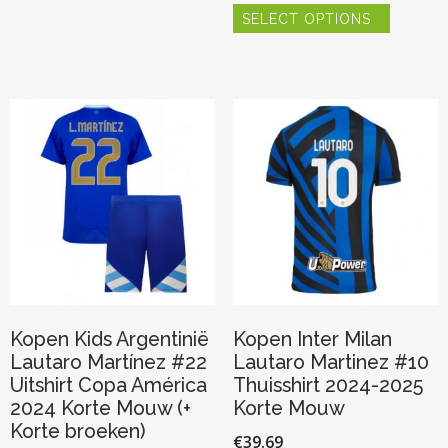
meerdere
SELECT OPTIONS
product
variaties.
heeft
Deze
meerder
optie
variaties.
kan
Deze
gekozen
optie
worden
kan
op
gekozen
de
worden
productpagina
op
de
productp
Kopen Kids Argentinië
Kopen Inter Milan
Lautaro Martínez #22
Lautaro Martinez #10
Uitshirt Copa América
Thuisshirt 2024-2025
2024 Korte Mouw (+
Korte Mouw
Korte broeken)
€
39.69