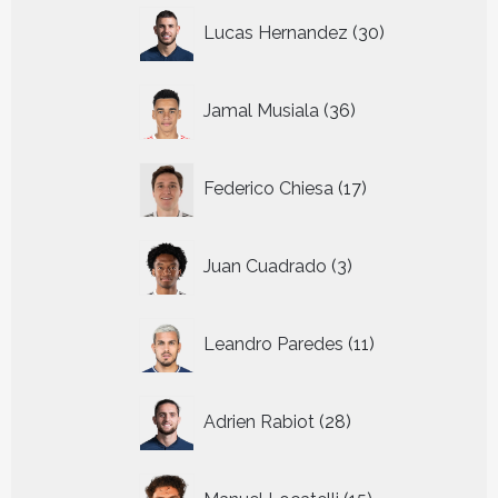
30
Lucas Hernandez
30
producten
36
Jamal Musiala
36
producten
17
Federico Chiesa
17
producten
3
Juan Cuadrado
3
producten
11
Leandro Paredes
11
producten
28
Adrien Rabiot
28
producten
15