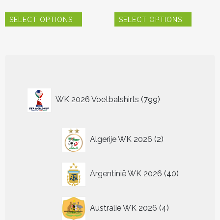
Dit
Dit
SELECT OPTIONS
SELECT OPTIONS
product
product
heeft
heeft
meerdere
meerder
variaties.
variaties.
Deze
Deze
optie
optie
kan
kan
799
gekozen
gekozen
WK 2026 Voetbalshirts
799
worden
worden
producten
op
op
de
de
2
productpagina
productp
Algerije WK 2026
2
producten
40
Argentinië WK 2026
40
producten
4
Australië WK 2026
4
producten