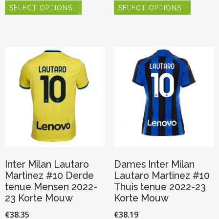
SELECT OPTIONS
SELECT OPTIONS
product
product
heeft
heeft
meerdere
meerder
variaties.
variaties.
Deze
Deze
optie
optie
kan
kan
gekozen
gekozen
worden
worden
op
op
de
de
productpagina
productp
Inter Milan Lautaro
Dames Inter Milan
Martinez #10 Derde
Lautaro Martinez #10
tenue Mensen 2022-
Thuis tenue 2022-23
23 Korte Mouw
Korte Mouw
€
38.35
€
38.19