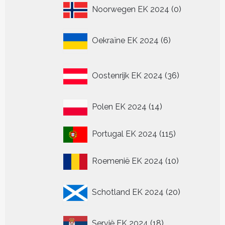
0
Noorwegen EK 2024
0
producten
6
Oekraïne EK 2024
6
producten
36
Oostenrijk EK 2024
36
producten
14
Polen EK 2024
14
producten
115
Portugal EK 2024
115
producten
10
Roemenië EK 2024
10
producten
20
Schotland EK 2024
20
producten
18
Servië EK 2024
18