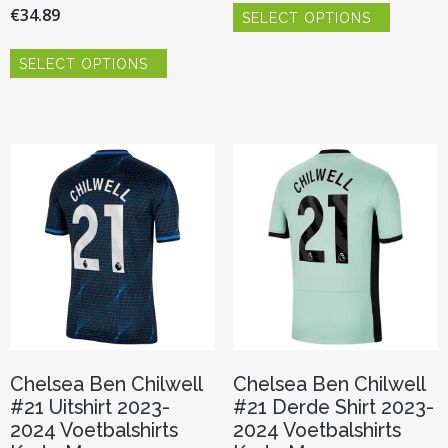
€
34.89
SELECT OPTIONS
product
heeft
Dit
meerder
SELECT OPTIONS
product
variaties.
heeft
Deze
meerdere
optie
variaties.
kan
Deze
gekozen
optie
worden
kan
op
gekozen
de
worden
productp
op
de
productpagina
Chelsea Ben Chilwell
Chelsea Ben Chilwell
#21 Uitshirt 2023-
#21 Derde Shirt 2023-
2024 Voetbalshirts
2024 Voetbalshirts