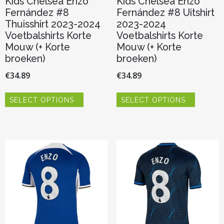
Kids Chelsea Enzo
Kids Chelsea Enzo
Fernández #8
Fernández #8 Uitshirt
Thuisshirt 2023-2024
2023-2024
Voetbalshirts Korte
Voetbalshirts Korte
Mouw (+ Korte
Mouw (+ Korte
broeken)
broeken)
€
34.89
€
34.89
Dit
Dit
SELECT OPTIONS
SELECT OPTIONS
product
product
heeft
heeft
meerdere
meerder
variaties.
variaties.
Deze
Deze
optie
optie
kan
kan
gekozen
gekozen
worden
worden
op
op
de
de
productpagina
productp