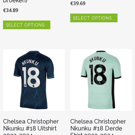
broeken)
€
39.69
€
34.89
Dit
SELECT OPTIONS
product
Dit
heeft
SELECT OPTIONS
product
meerder
heeft
variaties.
meerdere
Deze
variaties.
optie
Deze
kan
optie
gekozen
kan
worden
gekozen
op
worden
de
op
productp
de
productpagina
Chelsea Christopher
Chelsea Christopher
Nkunku #18 Uitshirt
Nkunku #18 Derde