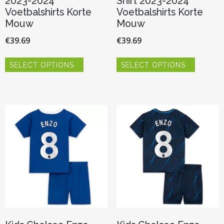
2023-2024
Shirt 2023-2024
Voetbalshirts Korte
Voetbalshirts Korte
Mouw
Mouw
€
39.69
€
39.69
Dit
Dit
SELECT OPTIONS
SELECT OPTIONS
product
product
heeft
heeft
meerdere
meerder
variaties.
variaties.
Deze
Deze
optie
optie
kan
kan
gekozen
gekozen
worden
worden
op
op
de
de
productpagina
productp