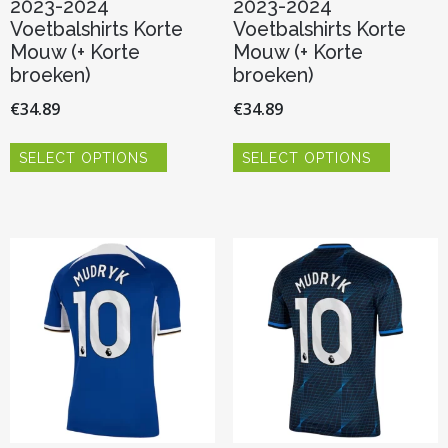
2023-2024
2023-2024
Voetbalshirts Korte
Voetbalshirts Korte
Mouw (+ Korte
Mouw (+ Korte
broeken)
broeken)
€
34.89
€
34.89
Dit
Dit
SELECT OPTIONS
SELECT OPTIONS
product
product
heeft
heeft
meerdere
meerder
variaties.
variaties.
Deze
Deze
optie
optie
kan
kan
gekozen
gekozen
worden
worden
op
op
de
de
productpagina
productp