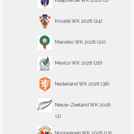
Kaapverdië WK 2026
2
producten
24
Kroatië WK 2026
24
producten
20
Marokko WK 2026
20
producten
26
Mexico WK 2026
26
producten
38
Nederland WK 2026
38
producten
Nieuw-Zeeland WK 2026
2
2
producten
13
Noorwegen WK 2026
13