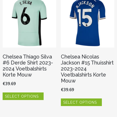
optie
optie
kan
kan
gekozen
gekozen
worden
worden
op
op
de
de
productpagina
productp
Chelsea Thiago Silva
Chelsea Nicolas
#6 Derde Shirt 2023-
Jackson #15 Thuisshirt
2024 Voetbalshirts
2023-2024
Korte Mouw
Voetbalshirts Korte
Mouw
€
39.69
€
39.69
Dit
SELECT OPTIONS
product
Dit
heeft
SELECT OPTIONS
product
meerdere
heeft
variaties.
meerder