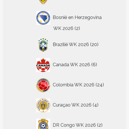
producten
Bosnië en Herzegovina
2
WK 2026
2
producten
20
Brazilië WK 2026
20
producten
6
Canada WK 2026
6
producten
24
Colombia WK 2026
24
producten
4
Curaçao WK 2026
4
producten
2
DR Congo WK 2026
2
producten