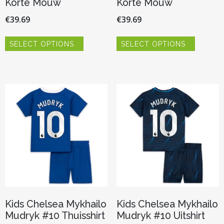
Korte Mouw
Korte Mouw
€
39.69
€
39.69
Dit
Dit
SELECT OPTIONS
SELECT OPTIONS
product
product
heeft
heeft
meerdere
meerder
variaties.
variaties.
Deze
Deze
optie
optie
kan
kan
gekozen
gekozen
worden
worden
op
op
de
de
productpagina
productp
Kids Chelsea Mykhailo
Kids Chelsea Mykhailo
Mudryk #10 Thuisshirt
Mudryk #10 Uitshirt