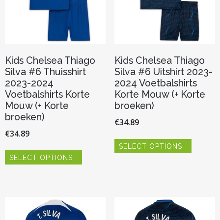
de
de
productpagina
productp
Kids Chelsea Thiago
Kids Chelsea Thiago
Silva #6 Thuisshirt
Silva #6 Uitshirt 2023-
2023-2024
2024 Voetbalshirts
Voetbalshirts Korte
Korte Mouw (+ Korte
Mouw (+ Korte
broeken)
broeken)
€
34.89
€
34.89
Dit
SELECT OPTIONS
product
Dit
heeft
SELECT OPTIONS
product
meerder
heeft
variaties.
meerdere
Deze
variaties.
optie
Deze
kan
optie
gekozen