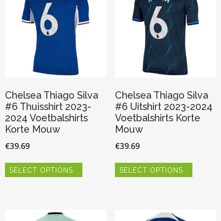
kan
worden
gekozen
op
worden
de
op
productp
de
productpagina
Chelsea Thiago Silva
Chelsea Thiago Silva
#6 Thuisshirt 2023-
#6 Uitshirt 2023-2024
2024 Voetbalshirts
Voetbalshirts Korte
Korte Mouw
Mouw
€
39.69
€
39.69
Dit
Dit
SELECT OPTIONS
SELECT OPTIONS
product
product
heeft
heeft
meerdere
meerder
variaties.
variaties.
Deze
Deze