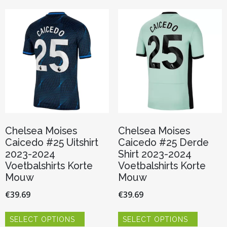
Deze
variaties.
optie
Deze
kan
optie
gekozen
kan
worden
gekozen
op
worden
de
op
productp
de
productpagina
Chelsea Moises
Chelsea Moises
Caicedo #25 Uitshirt
Caicedo #25 Derde
2023-2024
Shirt 2023-2024
Voetbalshirts Korte
Voetbalshirts Korte
Mouw
Mouw
€
39.69
€
39.69
Dit
Dit
SELECT OPTIONS
SELECT OPTIONS
product
product