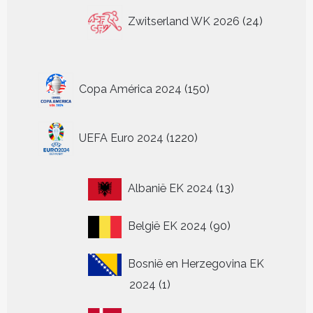
24
Zwitserland WK 2026
24
producten
150
Copa América 2024
150
producten
1220
UEFA Euro 2024
1220
producten
13
Albanië EK 2024
13
producten
90
België EK 2024
90
producten
Bosnië en Herzegovina EK
1
2024
1
product