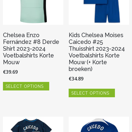
de
de
productpagina
productp
Chelsea Enzo
Kids Chelsea Moises
Fernández #8 Derde
Caicedo #25
Shirt 2023-2024
Thuisshirt 2023-2024
Voetbalshirts Korte
Voetbalshirts Korte
Mouw
Mouw (+ Korte
broeken)
€
39.69
€
34.89
Dit
SELECT OPTIONS
product
Dit
heeft
SELECT OPTIONS
product
meerdere
heeft
variaties.
meerder
Deze
variaties.
optie
Deze
kan
optie
gekozen
kan