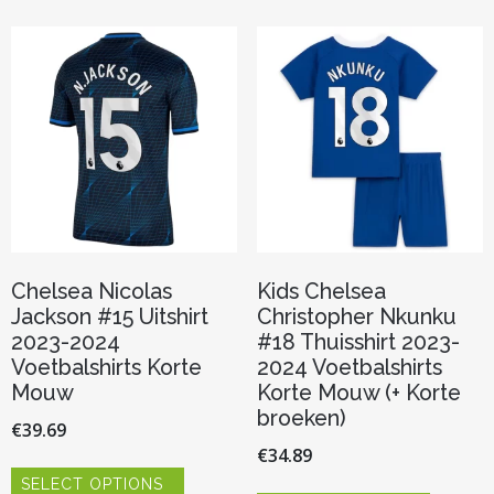
Deze
variaties.
optie
Deze
kan
optie
gekozen
kan
worden
gekozen
op
worden
de
op
productpagina
de
productp
Chelsea Nicolas
Kids Chelsea
Jackson #15 Uitshirt
Christopher Nkunku
2023-2024
#18 Thuisshirt 2023-
Voetbalshirts Korte
2024 Voetbalshirts
Mouw
Korte Mouw (+ Korte
broeken)
€
39.69
€
34.89
Dit
SELECT OPTIONS
product
Dit