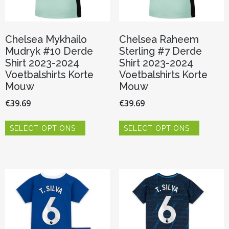
Chelsea Mykhailo
Chelsea Raheem
Mudryk #10 Derde
Sterling #7 Derde
Shirt 2023-2024
Shirt 2023-2024
Voetbalshirts Korte
Voetbalshirts Korte
Mouw
Mouw
€
39.69
€
39.69
Dit
Dit
SELECT OPTIONS
SELECT OPTIONS
product
product
heeft
heeft
meerdere
meerder
variaties.
variaties.
Deze
Deze
optie
optie
kan
kan
gekozen
gekozen
worden
worden
op
op