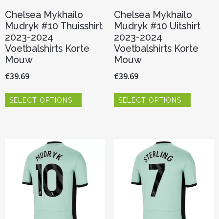
Chelsea Mykhailo
Chelsea Mykhailo
Mudryk #10 Thuisshirt
Mudryk #10 Uitshirt
2023-2024
2023-2024
Voetbalshirts Korte
Voetbalshirts Korte
Mouw
Mouw
€
39.69
€
39.69
Dit
Dit
SELECT OPTIONS
SELECT OPTIONS
product
product
heeft
heeft
meerdere
meerder
variaties.
variaties.
Deze
Deze
optie
optie
kan
kan
gekozen
gekozen
worden
worden
op
op
de
de
productpagina
productp