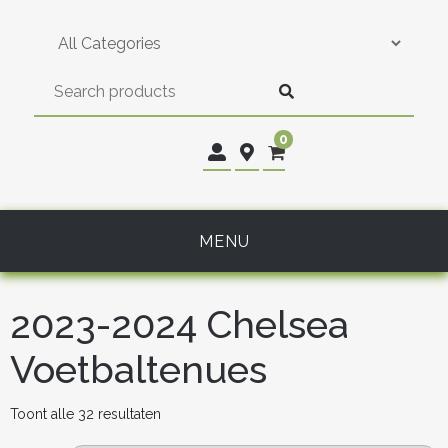
Skip
to
content
0
MENU
2023-2024 Chelsea
Voetbaltenues
Gesorteerd
Toont alle 32 resultaten
op