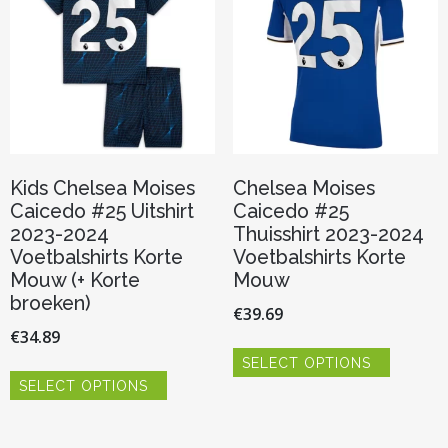
worden
gekozen
op
worden
de
op
productpagina
de
productp
Kids Chelsea Moises
Chelsea Moises
Caicedo #25 Uitshirt
Caicedo #25
2023-2024
Thuisshirt 2023-2024
Voetbalshirts Korte
Voetbalshirts Korte
Mouw (+ Korte
Mouw
broeken)
€
39.69
€
34.89
Dit
SELECT OPTIONS
product
Dit
heeft
SELECT OPTIONS
product
meerder
heeft
variaties.
meerdere