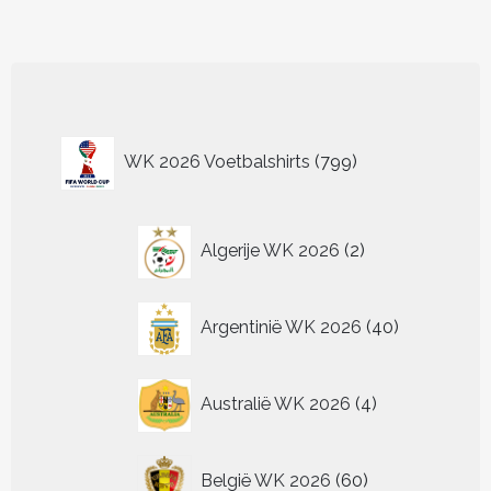
heeft
heeft
meerdere
meerder
variaties.
variaties.
Deze
Deze
optie
optie
kan
kan
799
gekozen
gekozen
WK 2026 Voetbalshirts
799
worden
worden
producten
op
op
de
de
2
productpagina
productp
Algerije WK 2026
2
producten
40
Argentinië WK 2026
40
producten
4
Australië WK 2026
4
producten
60
België WK 2026
60