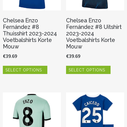
Chelsea Enzo
Chelsea Enzo
Fernández #8
Fernández #8 Uitshirt
Thuisshirt 2023-2024
2023-2024
Voetbalshirts Korte
Voetbalshirts Korte
Mouw
Mouw
€
39.69
€
39.69
Dit
Dit
SELECT OPTIONS
SELECT OPTIONS
product
product
heeft
heeft
meerdere
meerder
variaties.
variaties.
Deze
Deze
optie
optie
kan
kan
gekozen
gekozen
worden
worden
op
op