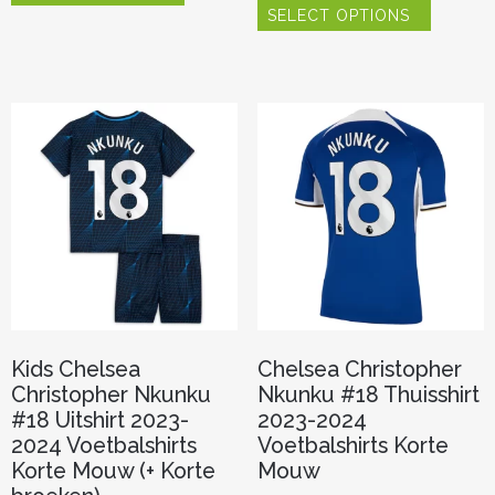
heeft
SELECT OPTIONS
product
meerdere
heeft
variaties.
meerder
Deze
variaties.
optie
Deze
kan
optie
gekozen
kan
worden
gekozen
op
worden
de
op
productpagina
de
productp
Kids Chelsea
Chelsea Christopher
Christopher Nkunku
Nkunku #18 Thuisshirt
#18 Uitshirt 2023-
2023-2024
2024 Voetbalshirts
Voetbalshirts Korte
Korte Mouw (+ Korte
Mouw