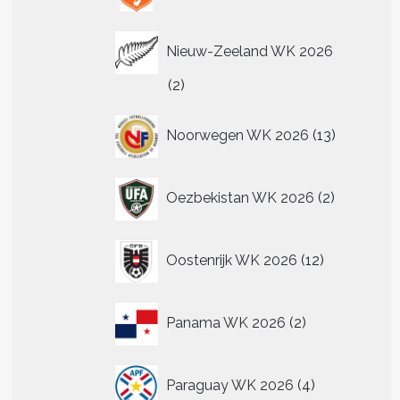
Nieuw-Zeeland WK 2026
2
2
producten
13
Noorwegen WK 2026
13
producten
2
Oezbekistan WK 2026
2
producten
12
Oostenrijk WK 2026
12
producten
2
Panama WK 2026
2
producten
4
Paraguay WK 2026
4
producten