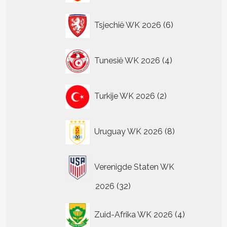
6
Tsjechië WK 2026
6
producten
4
Tunesië WK 2026
4
producten
2
Turkije WK 2026
2
producten
8
Uruguay WK 2026
8
producten
Verenigde Staten WK
32
2026
32
producten
4
Zuid-Afrika WK 2026
4
producten