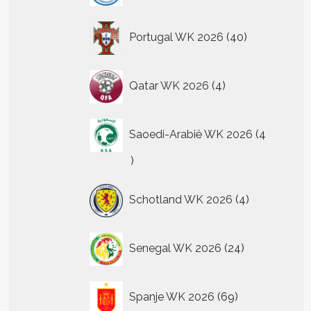
40
Portugal WK 2026
40
producten
4
Qatar WK 2026
4
producten
Saoedi-Arabië WK 2026
4
4
producten
4
Schotland WK 2026
4
producten
24
Senegal WK 2026
24
producten
69
Spanje WK 2026
69
producten