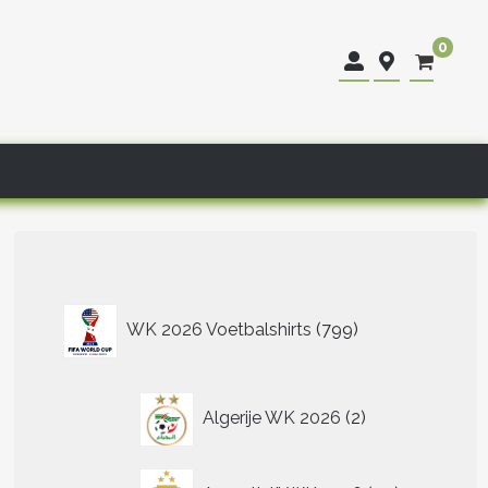
0
799
WK 2026 Voetbalshirts
799
producten
2
Algerije WK 2026
2
producten
40