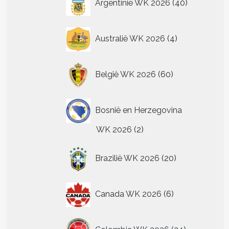
Argentinië WK 2026
40
producten
4
Australië WK 2026
4
producten
60
België WK 2026
60
producten
Bosnië en Herzegovina
2
WK 2026
2
producten
20
Brazilië WK 2026
20
producten
t
6
Canada WK 2026
6
producten
re
.
24