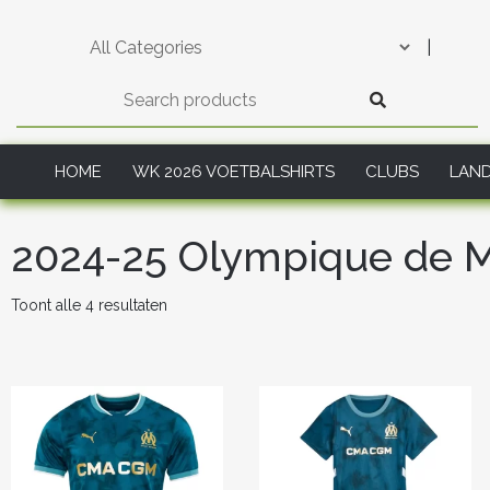
Skip
to
|
content
HOME
WK 2026 VOETBALSHIRTS
CLUBS
LAN
2024-25 Olympique de Ma
Gesorteerd
Toont alle 4 resultaten
op
nieuwste