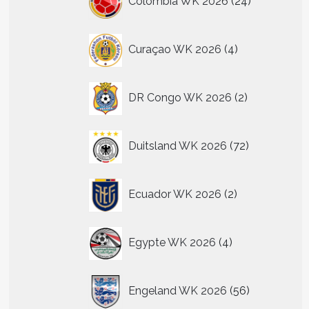
Colombia WK 2026
24
producten
n
4
Curaçao WK 2026
4
n
producten
2
tpagina
DR Congo WK 2026
2
producten
72
Duitsland WK 2026
72
producten
2
Ecuador WK 2026
2
producten
4
Egypte WK 2026
4
producten
56
Engeland WK 2026
56
producten