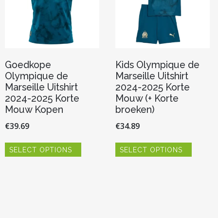
Goedkope
Kids Olympique de
Olympique de
Marseille Uitshirt
Marseille Uitshirt
2024-2025 Korte
2024-2025 Korte
Mouw (+ Korte
Mouw Kopen
broeken)
€
39.69
€
34.89
Dit
Dit
SELECT OPTIONS
SELECT OPTIONS
product
product
heeft
heeft
meerdere
meerde
variaties.
variaties.
Deze
Deze
optie
optie
kan
kan