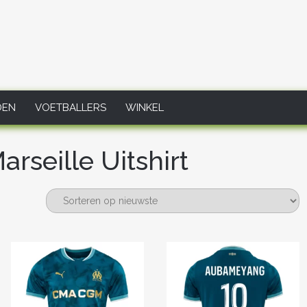
DEN
VOETBALLERS
WINKEL
rseille Uitshirt