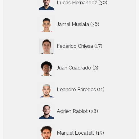
Lucas Hernandez
30
producten
36
Jamal Musiala
36
producten
17
Federico Chiesa
17
producten
3
Juan Cuadrado
3
producten
11
Leandro Paredes
11
producten
28
Adrien Rabiot
28
producten
15
Manuel Locatelli
15
producten