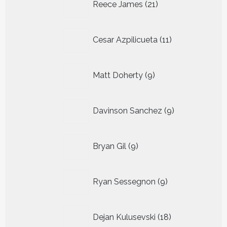
Reece James
21
producten
11
Cesar Azpilicueta
11
producten
9
Matt Doherty
9
producten
9
Davinson Sanchez
9
producten
9
Bryan Gil
9
producten
9
Ryan Sessegnon
9
producten
18
Dejan Kulusevski
18
producten