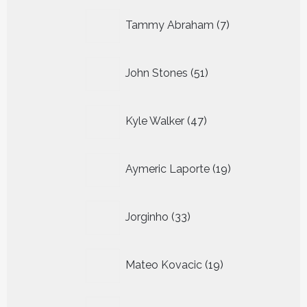
7
Tammy Abraham
7
producten
51
John Stones
51
producten
47
Kyle Walker
47
producten
19
Aymeric Laporte
19
producten
33
Jorginho
33
producten
19
Mateo Kovacic
19
producten
21