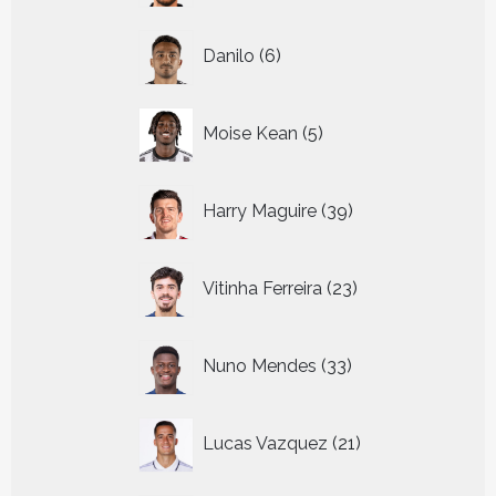
6
Danilo
6
producten
5
Moise Kean
5
producten
39
Harry Maguire
39
producten
23
Vitinha Ferreira
23
producten
33
Nuno Mendes
33
producten
21
Lucas Vazquez
21
producten