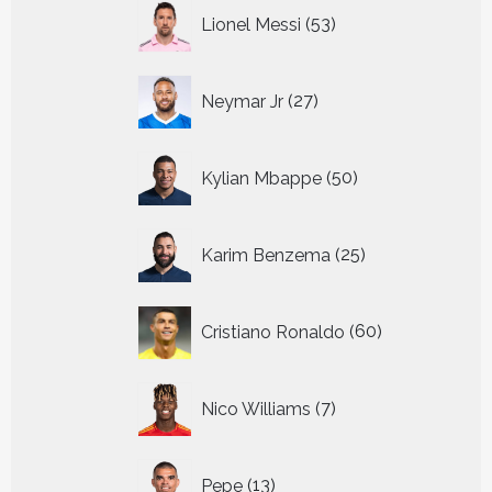
53
Lionel Messi
53
producten
27
Neymar Jr
27
producten
50
Kylian Mbappe
50
producten
25
Karim Benzema
25
producten
60
Cristiano Ronaldo
60
producten
7
Nico Williams
7
producten
13
Pepe
13