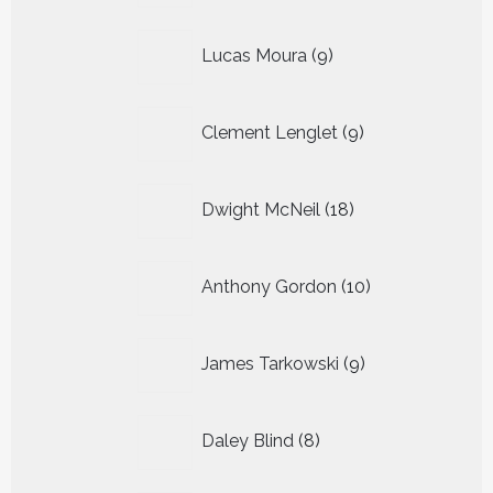
9
Lucas Moura
9
producten
9
Clement Lenglet
9
producten
18
Dwight McNeil
18
producten
10
Anthony Gordon
10
producten
9
James Tarkowski
9
producten
8
Daley Blind
8
producten