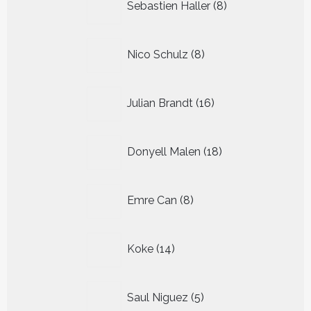
Sebastien Haller
8
producten
8
Nico Schulz
8
producten
16
Julian Brandt
16
producten
18
Donyell Malen
18
producten
8
Emre Can
8
producten
14
Koke
14
producten
5
Saul Niguez
5
producten