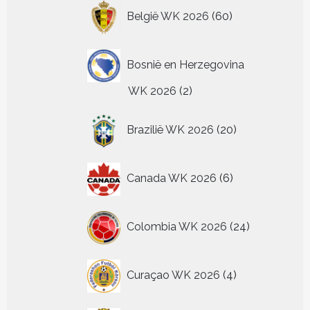
60
België WK 2026
60
producten
Bosnië en Herzegovina
2
WK 2026
2
producten
20
Brazilië WK 2026
20
producten
6
Canada WK 2026
6
producten
24
Colombia WK 2026
24
producten
4
Curaçao WK 2026
4
producten