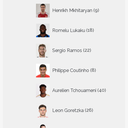
9
Henrikh Mkhitaryan
9
producten
18
Romelu Lukaku
18
producten
22
Sergio Ramos
22
producten
8
Philippe Coutinho
8
producten
40
Aurelien Tchouameni
40
producten
26
Leon Goretzka
26
producten
30