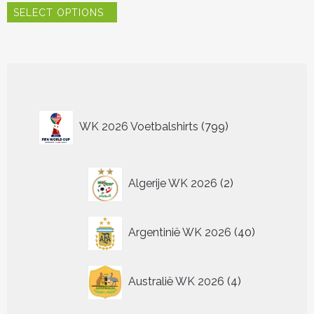
SELECT OPTIONS
product
heeft
meerdere
variaties.
Deze
optie
kan
799
gekozen
WK 2026 Voetbalshirts
799
worden
producten
op
de
2
productpagina
Algerije WK 2026
2
producten
40
Argentinië WK 2026
40
producten
4
Australië WK 2026
4
producten