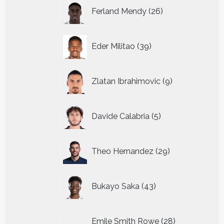
26
Ferland Mendy
26
producten
39
Eder Militao
39
producten
9
Zlatan Ibrahimovic
9
producten
5
Davide Calabria
5
producten
29
Theo Hernandez
29
producten
43
Bukayo Saka
43
producten
28
Emile Smith Rowe
28