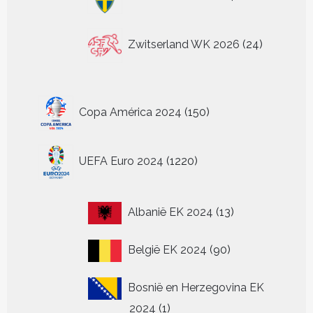
producten
24
Zwitserland WK 2026
24
producten
150
Copa América 2024
150
producten
1220
UEFA Euro 2024
1220
producten
13
Albanië EK 2024
13
producten
90
België EK 2024
90
producten
Bosnië en Herzegovina EK
1
2024
1