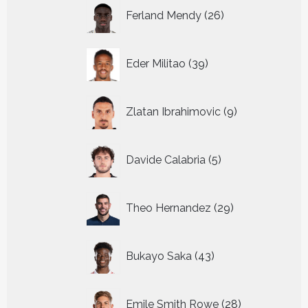
26
Ferland Mendy
26
producten
39
Eder Militao
39
producten
9
Zlatan Ibrahimovic
9
producten
5
Davide Calabria
5
producten
29
Theo Hernandez
29
producten
43
Bukayo Saka
43
producten
28
Emile Smith Rowe
28