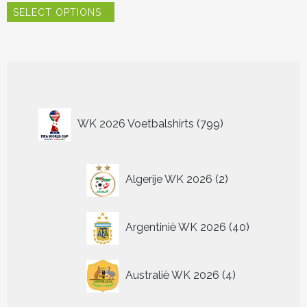
SELECT OPTIONS
product
heeft
meerdere
variaties.
Deze
optie
kan
799
gekozen
WK 2026 Voetbalshirts
799
worden
producten
op
de
2
productpagina
Algerije WK 2026
2
producten
40
Argentinië WK 2026
40
producten
4
Australië WK 2026
4
producten