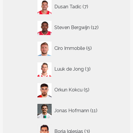
7
Dusan Tadic
7
producten
12
Steven Bergwijn
12
producten
5
Ciro Immobile
5
producten
3
Luuk de Jong
3
producten
5
Orkun Kokcu
5
producten
11
Jonas Hofmann
11
producten
3
Borja Iglesias
3