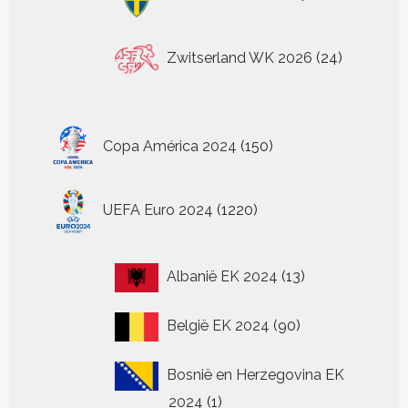
producten
24
Zwitserland WK 2026
24
producten
150
Copa América 2024
150
producten
1220
UEFA Euro 2024
1220
producten
13
Albanië EK 2024
13
producten
90
België EK 2024
90
producten
Bosnië en Herzegovina EK
1
2024
1