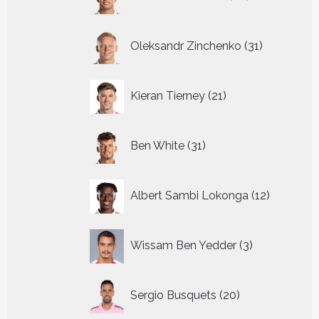
producten
31
Oleksandr Zinchenko
31
producten
21
Kieran Tierney
21
producten
31
Ben White
31
producten
12
Albert Sambi Lokonga
12
producte
3
Wissam Ben Yedder
3
producten
20
Sergio Busquets
20
producten