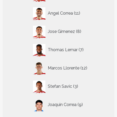
11
Angel Correa
11
producten
8
Jose Gimenez
8
producten
7
Thomas Lemar
7
producten
12
Marcos Llorente
12
producten
3
Stefan Savic
3
producten
9
Joaquin Correa
9
producten