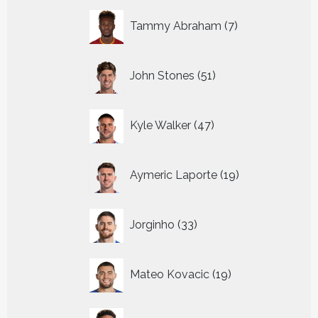
7
Tammy Abraham
7
producten
51
John Stones
51
producten
47
Kyle Walker
47
producten
19
Aymeric Laporte
19
producten
33
Jorginho
33
producten
19
Mateo Kovacic
19
producten
21