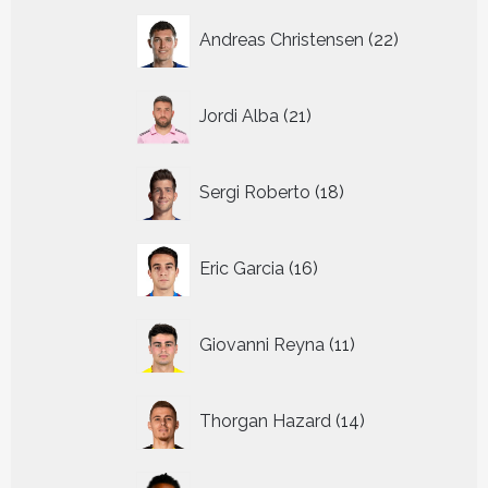
22
Andreas Christensen
22
producten
21
Jordi Alba
21
producten
18
Sergi Roberto
18
producten
16
Eric Garcia
16
producten
11
Giovanni Reyna
11
producten
14
Thorgan Hazard
14
producten
8