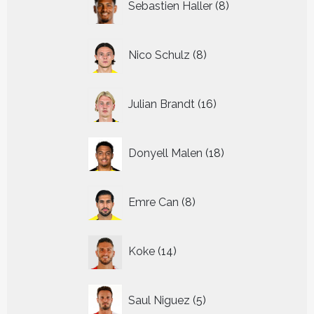
Sebastien Haller
8
producten
8
Nico Schulz
8
producten
16
Julian Brandt
16
producten
18
Donyell Malen
18
producten
8
Emre Can
8
producten
14
Koke
14
producten
5
Saul Niguez
5
producten