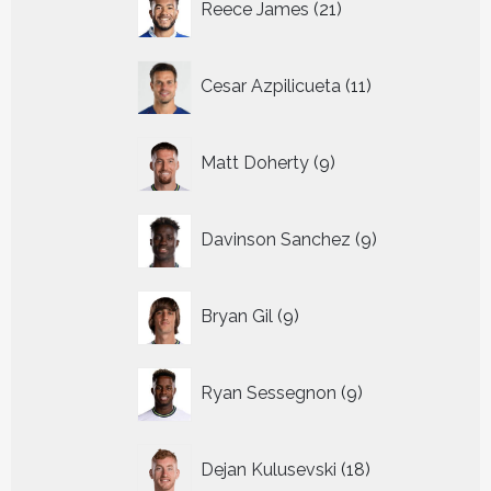
Reece James
21
producten
11
Cesar Azpilicueta
11
producten
9
Matt Doherty
9
producten
9
Davinson Sanchez
9
producten
9
Bryan Gil
9
producten
9
Ryan Sessegnon
9
producten
18
Dejan Kulusevski
18
producten