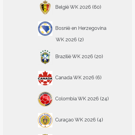
60
België WK 2026
60
producten
Bosnië en Herzegovina
2
WK 2026
2
producten
20
Brazilië WK 2026
20
producten
6
Canada WK 2026
6
producten
24
Colombia WK 2026
24
producten
4
Curaçao WK 2026
4
producten