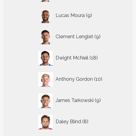
9
Lucas Moura
9
producten
9
Clement Lenglet
9
producten
18
Dwight McNeil
18
producten
10
Anthony Gordon
10
producten
9
James Tarkowski
9
producten
8
Daley Blind
8
producten