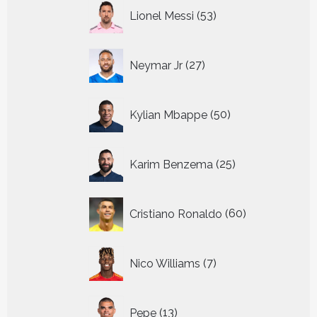
53
Lionel Messi
53
producten
27
Neymar Jr
27
producten
50
Kylian Mbappe
50
producten
25
Karim Benzema
25
producten
60
Cristiano Ronaldo
60
producten
7
Nico Williams
7
producten
13
Pepe
13