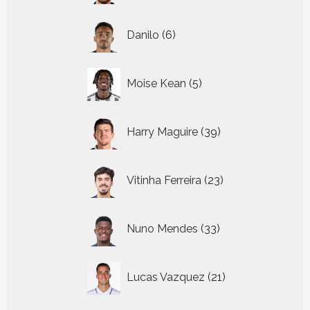
6
Danilo
6
producten
5
Moise Kean
5
producten
39
Harry Maguire
39
producten
23
Vitinha Ferreira
23
producten
33
Nuno Mendes
33
producten
21
Lucas Vazquez
21
producten