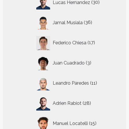
Lucas Hernandez
30
producten
36
Jamal Musiala
36
producten
17
Federico Chiesa
17
producten
3
Juan Cuadrado
3
producten
11
Leandro Paredes
11
producten
28
Adrien Rabiot
28
producten
15
Manuel Locatelli
15
producten