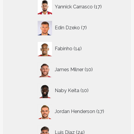
17
Yannick Carrasco
17
producten
7
Edin Dzeko
7
producten
14
Fabinho
14
producten
10
James Milner
10
producten
10
Naby Keita
10
producten
17
Jordan Henderson
17
producten
24
Luis Diaz
24