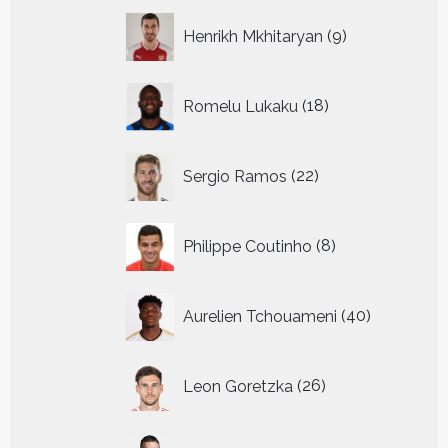
9
Henrikh Mkhitaryan
9
producten
18
Romelu Lukaku
18
producten
22
Sergio Ramos
22
producten
8
Philippe Coutinho
8
producten
40
Aurelien Tchouameni
40
producten
26
Leon Goretzka
26
producten
30