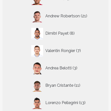
producten
21
Andrew Robertson
21
producten
8
Dimitri Payet
8
producten
7
Valentin Rongier
7
producten
3
Andrea Belotti
3
producten
11
Bryan Cristante
11
producten
13
Lorenzo Pellegrini
13
producten