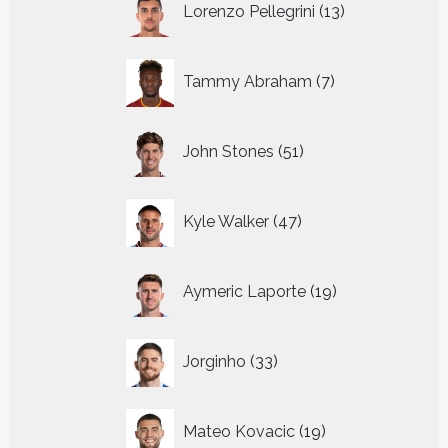
Lorenzo Pellegrini
13
producten
7
Tammy Abraham
7
producten
51
John Stones
51
producten
47
Kyle Walker
47
producten
19
Aymeric Laporte
19
producten
33
Jorginho
33
producten
19
Mateo Kovacic
19
producten