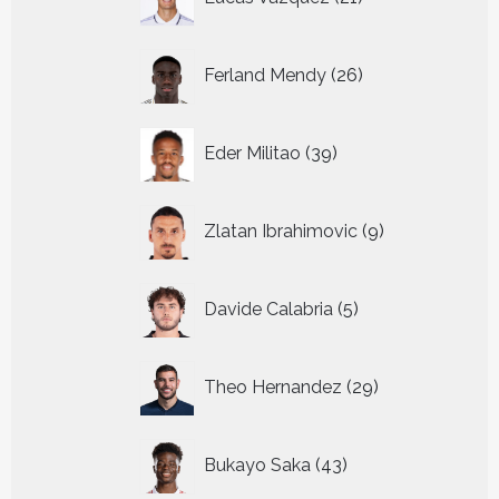
producten
26
Ferland Mendy
26
producten
39
Eder Militao
39
producten
9
Zlatan Ibrahimovic
9
producten
5
Davide Calabria
5
producten
29
Theo Hernandez
29
producten
43
Bukayo Saka
43
producten