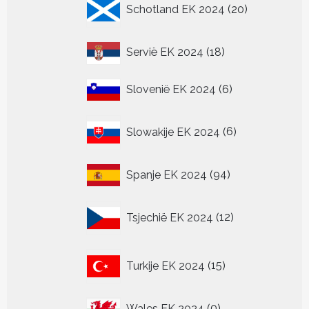
20
Schotland EK 2024
20
producten
18
Servië EK 2024
18
producten
6
Slovenië EK 2024
6
producten
6
Slowakije EK 2024
6
producten
94
Spanje EK 2024
94
producten
12
Tsjechië EK 2024
12
producten
15
Turkije EK 2024
15
producten
0
Wales EK 2024
0