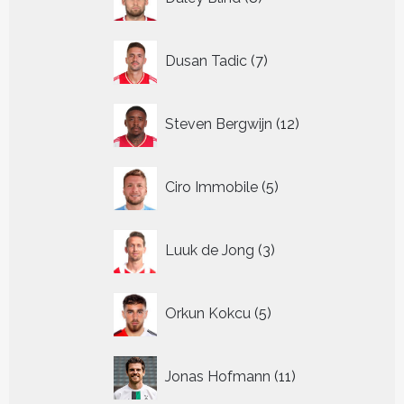
producten
7
Dusan Tadic
7
producten
12
Steven Bergwijn
12
producten
5
Ciro Immobile
5
producten
3
Luuk de Jong
3
producten
5
Orkun Kokcu
5
producten
11
Jonas Hofmann
11
producten