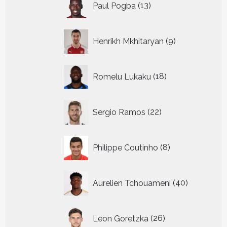
Paul Pogba
13
producten
9
Henrikh Mkhitaryan
9
producten
18
Romelu Lukaku
18
producten
22
Sergio Ramos
22
producten
8
Philippe Coutinho
8
producten
40
Aurelien Tchouameni
40
producten
26
Leon Goretzka
26
producten