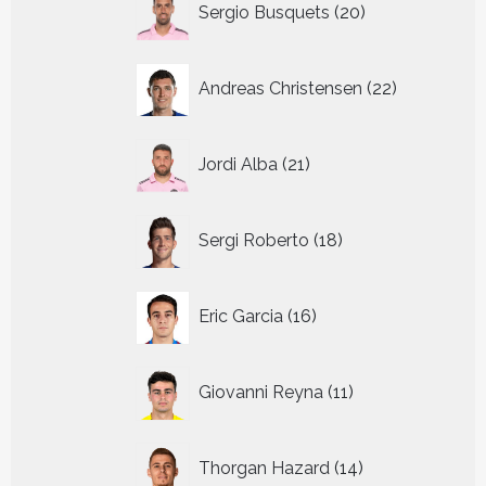
Sergio Busquets
20
producten
22
Andreas Christensen
22
producten
21
Jordi Alba
21
producten
18
Sergi Roberto
18
producten
16
Eric Garcia
16
producten
11
Giovanni Reyna
11
producten
14
Thorgan Hazard
14
producten