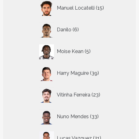
15
Manuel Locatelli
15
producten
6
Danilo
6
producten
5
Moise Kean
5
producten
39
Harry Maguire
39
producten
23
Vitinha Ferreira
23
producten
33
Nuno Mendes
33
producten
21
Lucas Vazquez
21