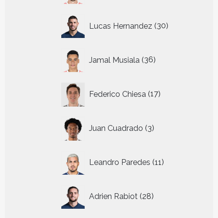
30
Lucas Hernandez
30
producten
36
Jamal Musiala
36
producten
17
Federico Chiesa
17
producten
3
Juan Cuadrado
3
producten
11
Leandro Paredes
11
producten
28
Adrien Rabiot
28
producten