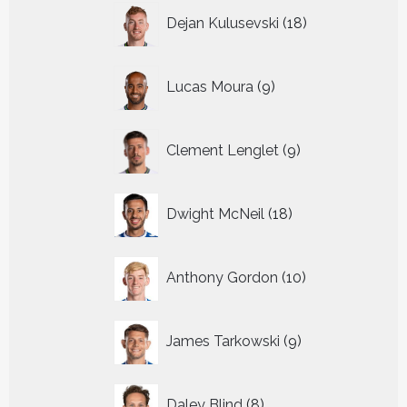
18
Dejan Kulusevski
18
producten
9
Lucas Moura
9
producten
9
Clement Lenglet
9
producten
18
Dwight McNeil
18
producten
10
Anthony Gordon
10
producten
9
James Tarkowski
9
producten
8
Daley Blind
8