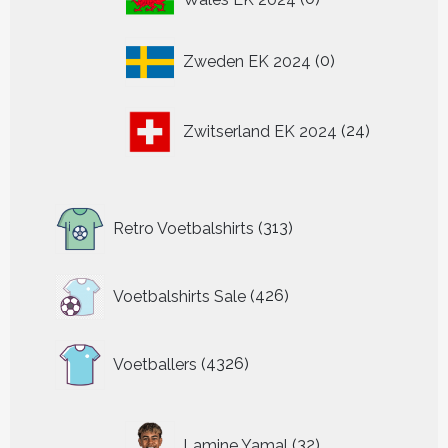
producten
0
Zweden EK 2024
0
producten
24
Zwitserland EK 2024
24
producten
313
Retro Voetbalshirts
313
producten
426
Voetbalshirts Sale
426
producten
4326
Voetballers
4326
producten
32
Lamine Yamal
32