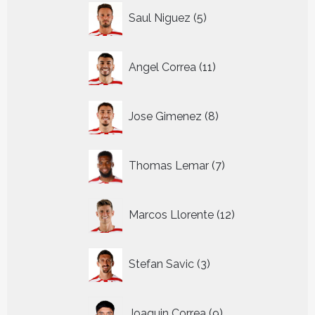
5
Saul Niguez
5
producten
11
Angel Correa
11
producten
8
Jose Gimenez
8
producten
7
Thomas Lemar
7
producten
12
Marcos Llorente
12
producten
3
Stefan Savic
3
producten
9
Joaquin Correa
9