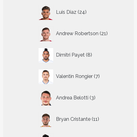
24
Luis Diaz
24
producten
21
Andrew Robertson
21
producten
8
Dimitri Payet
8
producten
7
Valentin Rongier
7
producten
3
Andrea Belotti
3
producten
11
Bryan Cristante
11
producten
13