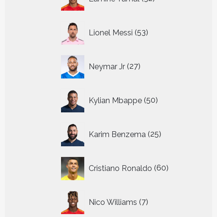
producten
53
Lionel Messi
53
producten
27
Neymar Jr
27
producten
50
Kylian Mbappe
50
producten
25
Karim Benzema
25
producten
60
Cristiano Ronaldo
60
producten
7
Nico Williams
7
producten