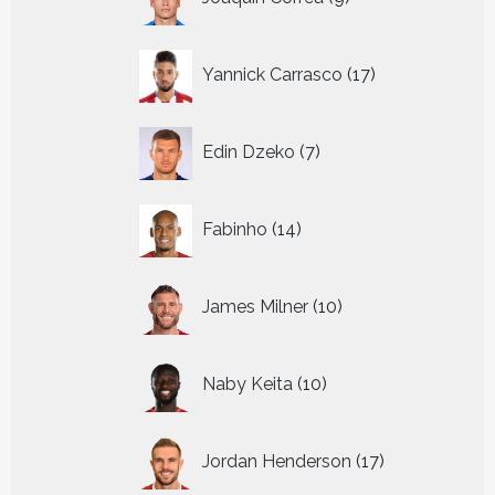
producten
17
Yannick Carrasco
17
producten
7
Edin Dzeko
7
producten
14
Fabinho
14
producten
10
James Milner
10
producten
10
Naby Keita
10
producten
17
Jordan Henderson
17
producten