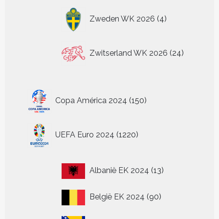
4
Zweden WK 2026
4
producten
24
Zwitserland WK 2026
24
producten
150
Copa América 2024
150
producten
1220
UEFA Euro 2024
1220
producten
13
Albanië EK 2024
13
producten
90
België EK 2024
90
producten