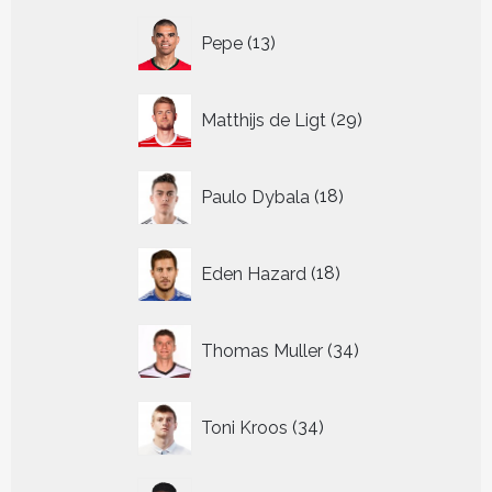
13
Pepe
13
producten
29
Matthijs de Ligt
29
producten
18
Paulo Dybala
18
producten
18
Eden Hazard
18
producten
34
Thomas Muller
34
producten
34
Toni Kroos
34
producten
13