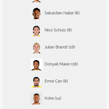
8
Sebastien Haller
8
producten
8
Nico Schulz
8
producten
16
Julian Brandt
16
producten
18
Donyell Malen
18
producten
8
Emre Can
8
producten
14
Koke
14
producten