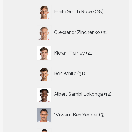
28
Emile Smith Rowe
28
producten
31
Oleksandr Zinchenko
31
producten
21
Kieran Tierney
21
producten
31
Ben White
31
producten
12
Albert Sambi Lokonga
12
producte
3
Wissam Ben Yedder
3
producten
20