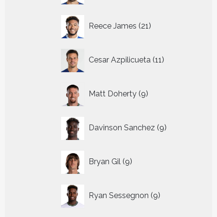
21
Reece James
21
producten
11
Cesar Azpilicueta
11
producten
9
Matt Doherty
9
producten
9
Davinson Sanchez
9
producten
9
Bryan Gil
9
producten
9
Ryan Sessegnon
9
producten