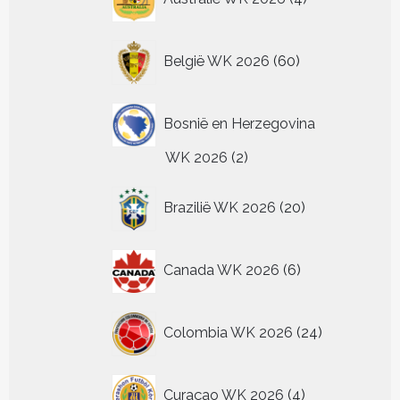
producten
60
België WK 2026
60
producten
Bosnië en Herzegovina
2
WK 2026
2
producten
20
Brazilië WK 2026
20
producten
6
Canada WK 2026
6
producten
24
Colombia WK 2026
24
producten
4
Curaçao WK 2026
4