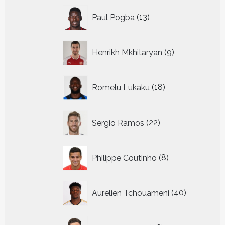
13
Paul Pogba
13
producten
9
Henrikh Mkhitaryan
9
producten
18
Romelu Lukaku
18
producten
22
Sergio Ramos
22
producten
8
Philippe Coutinho
8
producten
40
Aurelien Tchouameni
40
producten
26