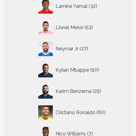
32
Lamine Yamal
32
producten
53
Lionel Messi
53
producten
27
Neymar Jr
27
producten
50
Kylian Mbappe
50
producten
25
Karim Benzema
25
producten
60
Cristiano Ronaldo
60
producten
7
Nico Williams
7