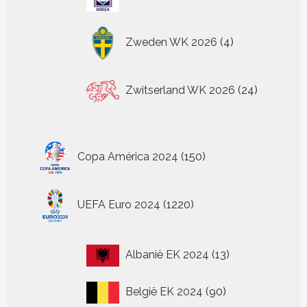
producten
4
Zweden WK 2026
4
producten
24
Zwitserland WK 2026
24
producten
150
Copa América 2024
150
producten
1220
UEFA Euro 2024
1220
producten
13
Albanië EK 2024
13
producten
90
België EK 2024
90
producten