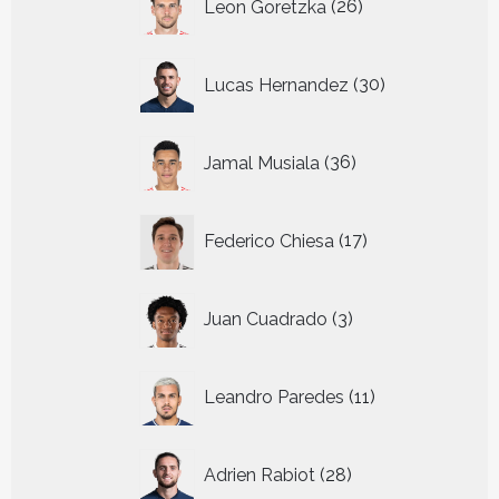
Leon Goretzka
26
producten
30
Lucas Hernandez
30
producten
36
Jamal Musiala
36
producten
17
Federico Chiesa
17
producten
3
Juan Cuadrado
3
producten
11
Leandro Paredes
11
producten
28
Adrien Rabiot
28
producten