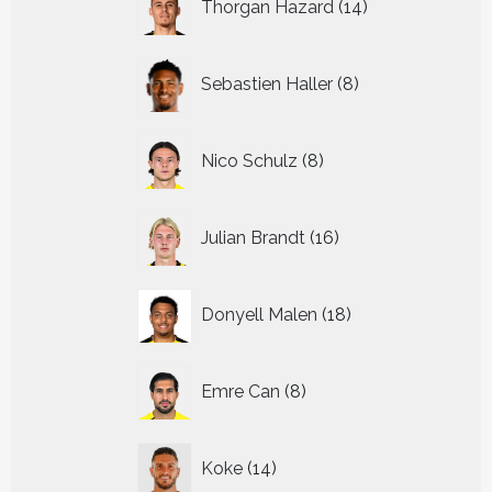
Thorgan Hazard
14
producten
8
Sebastien Haller
8
producten
8
Nico Schulz
8
producten
16
Julian Brandt
16
producten
18
Donyell Malen
18
producten
8
Emre Can
8
producten
14
Koke
14
producten