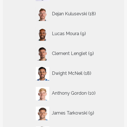
18
Dejan Kulusevski
18
producten
9
Lucas Moura
9
producten
9
Clement Lenglet
9
producten
18
Dwight McNeil
18
producten
10
Anthony Gordon
10
producten
9
James Tarkowski
9
producten