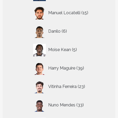
15
Manuel Locatelli
15
producten
6
Danilo
6
producten
5
Moise Kean
5
producten
39
Harry Maguire
39
producten
23
Vitinha Ferreira
23
producten
33
Nuno Mendes
33
producten