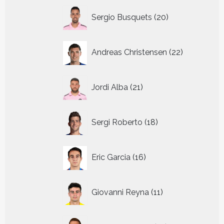
20
Sergio Busquets
20
producten
22
Andreas Christensen
22
producten
21
Jordi Alba
21
producten
18
Sergi Roberto
18
producten
16
Eric Garcia
16
producten
11
Giovanni Reyna
11
producten
14