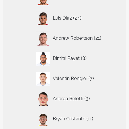
producten
24
Luis Diaz
24
producten
21
Andrew Robertson
21
producten
8
Dimitri Payet
8
producten
7
Valentin Rongier
7
producten
3
Andrea Belotti
3
producten
11
Bryan Cristante
11
producten