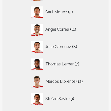
5
Saul Niguez
5
producten
11
Angel Correa
11
producten
8
Jose Gimenez
8
producten
7
Thomas Lemar
7
producten
12
Marcos Llorente
12
producten
3
Stefan Savic
3
producten