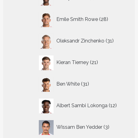
producten
28
Emile Smith Rowe
28
producten
31
Oleksandr Zinchenko
31
producten
21
Kieran Tierney
21
producten
31
Ben White
31
producten
12
Albert Sambi Lokonga
12
producte
3
Wissam Ben Yedder
3
producten