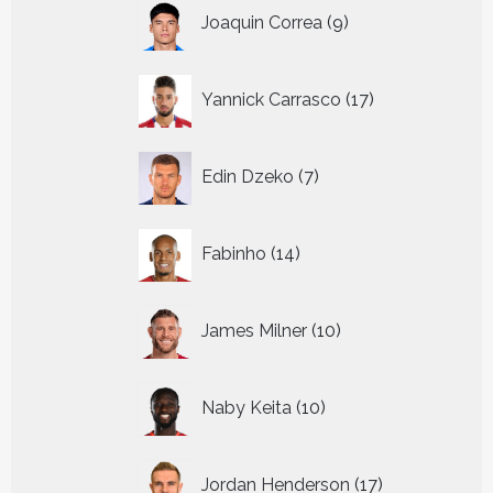
9
Joaquin Correa
9
producten
17
Yannick Carrasco
17
producten
7
Edin Dzeko
7
producten
14
Fabinho
14
producten
10
James Milner
10
producten
10
Naby Keita
10
producten
17
Jordan Henderson
17