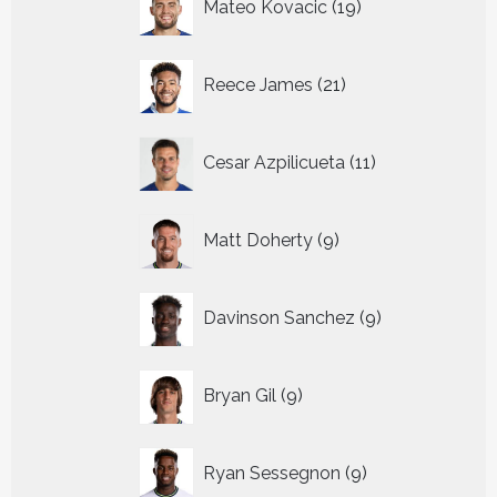
Mateo Kovacic
19
producten
21
Reece James
21
producten
11
Cesar Azpilicueta
11
producten
9
Matt Doherty
9
producten
9
Davinson Sanchez
9
producten
9
Bryan Gil
9
producten
9
Ryan Sessegnon
9
producten