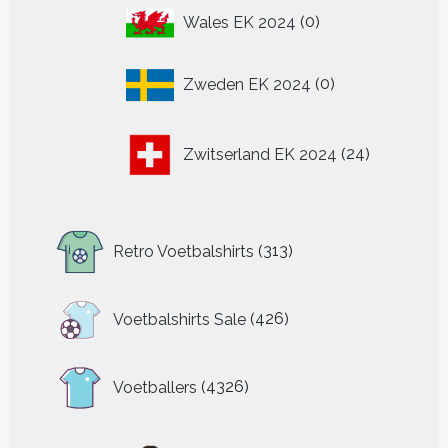
0
Wales EK 2024
0
producten
0
Zweden EK 2024
0
producten
24
Zwitserland EK 2024
24
producten
313
Retro Voetbalshirts
313
producten
426
Voetbalshirts Sale
426
producten
4326
Voetballers
4326
producten