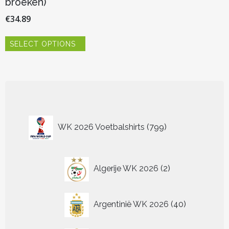
broeken)
€
34.89
Dit
SELECT OPTIONS
product
heeft
meerdere
variaties.
Deze
optie
kan
799
gekozen
WK 2026 Voetbalshirts
799
worden
producten
op
de
2
productpagina
Algerije WK 2026
2
producten
40
Argentinië WK 2026
40
producten