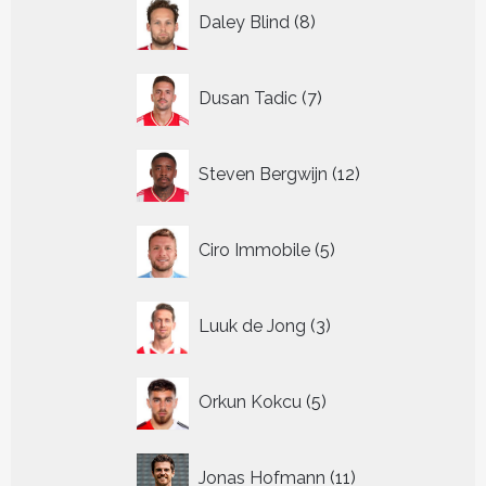
8
Daley Blind
8
producten
7
Dusan Tadic
7
producten
12
Steven Bergwijn
12
producten
5
Ciro Immobile
5
producten
3
Luuk de Jong
3
producten
5
Orkun Kokcu
5
producten
11
Jonas Hofmann
11