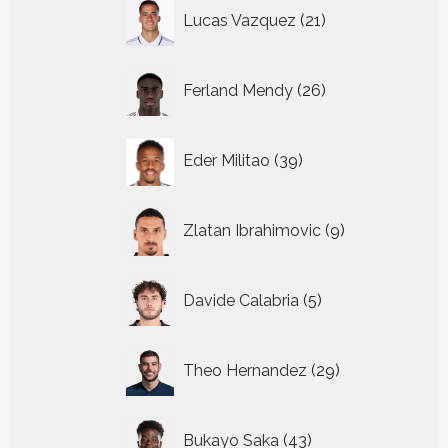
21
Lucas Vazquez
21
producten
26
Ferland Mendy
26
producten
39
Eder Militao
39
producten
9
Zlatan Ibrahimovic
9
producten
5
Davide Calabria
5
producten
29
Theo Hernandez
29
producten
43
Bukayo Saka
43