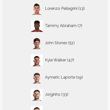
13
Lorenzo Pellegrini
13
producten
7
Tammy Abraham
7
producten
51
John Stones
51
producten
47
Kyle Walker
47
producten
19
Aymeric Laporte
19
producten
33
Jorginho
33
producten
19