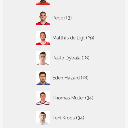
producten
13
Pepe
13
producten
29
Matthijs de Ligt
29
producten
18
Paulo Dybala
18
producten
18
Eden Hazard
18
producten
34
Thomas Muller
34
producten
34
Toni Kroos
34
producten