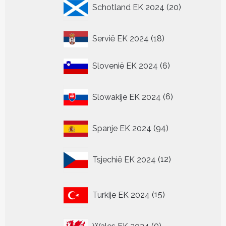
20
Schotland EK 2024
20
producten
18
Servië EK 2024
18
producten
6
Slovenië EK 2024
6
producten
6
Slowakije EK 2024
6
producten
94
Spanje EK 2024
94
producten
12
Tsjechië EK 2024
12
producten
15
Turkije EK 2024
15
producten
0