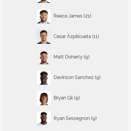
21
Reece James
21
producten
11
Cesar Azpilicueta
11
producten
9
Matt Doherty
9
producten
9
Davinson Sanchez
9
producten
9
Bryan Gil
9
producten
9
Ryan Sessegnon
9
producten