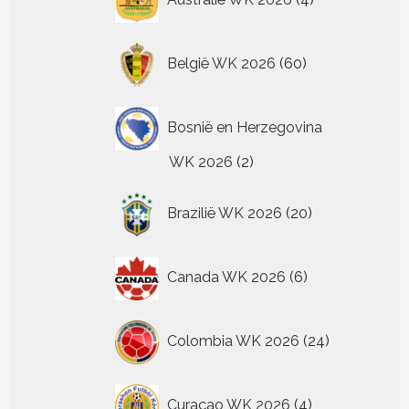
producten
60
België WK 2026
60
producten
Bosnië en Herzegovina
2
WK 2026
2
producten
20
Brazilië WK 2026
20
producten
6
Canada WK 2026
6
producten
24
Colombia WK 2026
24
producten
4
Curaçao WK 2026
4