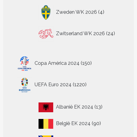
4
Zweden WK 2026
4
producten
24
Zwitserland WK 2026
24
producten
150
Copa América 2024
150
producten
1220
UEFA Euro 2024
1220
producten
13
Albanië EK 2024
13
producten
90
België EK 2024
90
producten