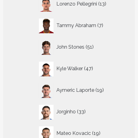
Lorenzo Pellegrini
13
producten
7
Tammy Abraham
7
producten
51
John Stones
51
producten
47
Kyle Walker
47
producten
19
Aymeric Laporte
19
producten
33
Jorginho
33
producten
19
Mateo Kovacic
19
producten