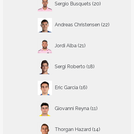
Sergio Busquets
20
producten
22
Andreas Christensen
22
producten
21
Jordi Alba
21
producten
18
Sergi Roberto
18
producten
16
Eric Garcia
16
producten
11
Giovanni Reyna
11
producten
14
Thorgan Hazard
14
producten