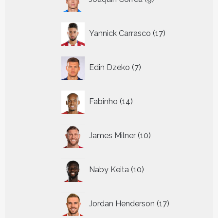
producten
17
Yannick Carrasco
17
producten
7
Edin Dzeko
7
producten
14
Fabinho
14
producten
10
James Milner
10
producten
10
Naby Keita
10
producten
17
Jordan Henderson
17
producten