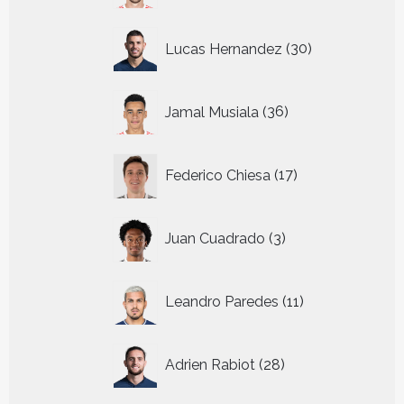
30
Lucas Hernandez
30
producten
36
Jamal Musiala
36
producten
17
Federico Chiesa
17
producten
3
Juan Cuadrado
3
producten
11
Leandro Paredes
11
producten
28
Adrien Rabiot
28
producten