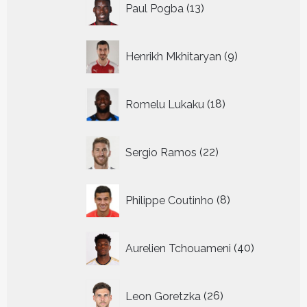
Paul Pogba
13
producten
9
Henrikh Mkhitaryan
9
producten
18
Romelu Lukaku
18
producten
22
Sergio Ramos
22
producten
8
Philippe Coutinho
8
producten
40
Aurelien Tchouameni
40
producten
26
Leon Goretzka
26
producten