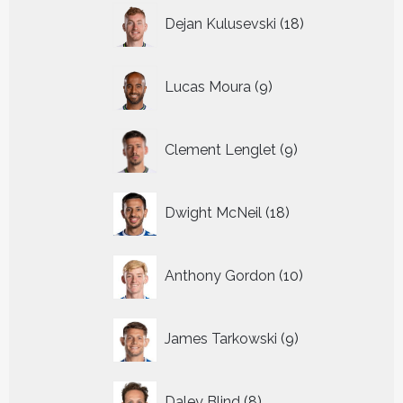
18
Dejan Kulusevski
18
producten
9
Lucas Moura
9
producten
9
Clement Lenglet
9
producten
18
Dwight McNeil
18
producten
10
Anthony Gordon
10
producten
9
James Tarkowski
9
producten
8
Daley Blind
8