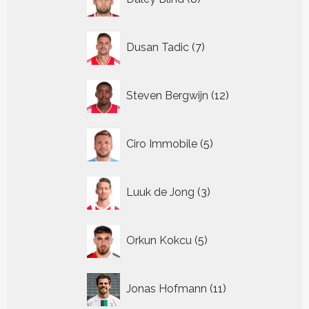
producten
7
Dusan Tadic
7
producten
12
Steven Bergwijn
12
producten
5
Ciro Immobile
5
producten
3
Luuk de Jong
3
producten
5
Orkun Kokcu
5
producten
11
Jonas Hofmann
11
producten