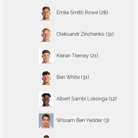
28
Emile Smith Rowe
28
producten
31
Oleksandr Zinchenko
31
producten
21
Kieran Tierney
21
producten
31
Ben White
31
producten
12
Albert Sambi Lokonga
12
producte
3
Wissam Ben Yedder
3
producten
20