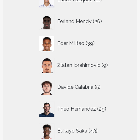
producten
26
Ferland Mendy
26
producten
39
Eder Militao
39
producten
9
Zlatan Ibrahimovic
9
producten
5
Davide Calabria
5
producten
29
Theo Hernandez
29
producten
43
Bukayo Saka
43
producten