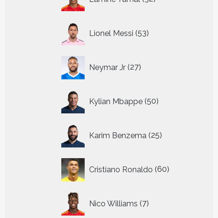
producten
53
Lionel Messi
53
producten
27
Neymar Jr
27
producten
50
Kylian Mbappe
50
producten
25
Karim Benzema
25
producten
60
Cristiano Ronaldo
60
producten
7
Nico Williams
7
producten