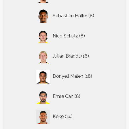
8
Sebastien Haller
8
producten
8
Nico Schulz
8
producten
16
Julian Brandt
16
producten
18
Donyell Malen
18
producten
8
Emre Can
8
producten
14
Koke
14
producten