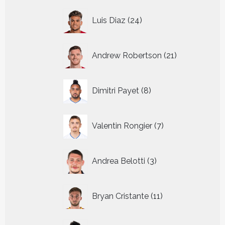
24
Luis Diaz
24
producten
21
Andrew Robertson
21
producten
8
Dimitri Payet
8
producten
7
Valentin Rongier
7
producten
3
Andrea Belotti
3
producten
11
Bryan Cristante
11
producten
13