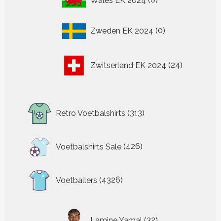
Wales EK 2024
0
producten
0
Zweden EK 2024
0
producten
24
Zwitserland EK 2024
24
producten
313
Retro Voetbalshirts
313
producten
426
Voetbalshirts Sale
426
producten
4326
Voetballers
4326
producten
32
Lamine Yamal
32