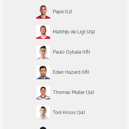
13
Pepe
13
producten
29
Matthijs de Ligt
29
producten
18
Paulo Dybala
18
producten
18
Eden Hazard
18
producten
34
Thomas Muller
34
producten
34
Toni Kroos
34
producten
13