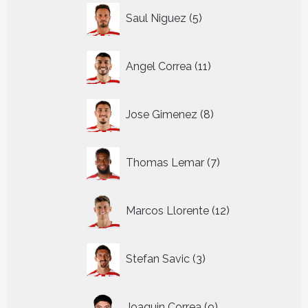
5
Saul Niguez
5
producten
11
Angel Correa
11
producten
8
Jose Gimenez
8
producten
7
Thomas Lemar
7
producten
12
Marcos Llorente
12
producten
3
Stefan Savic
3
producten
9
Joaquin Correa
9