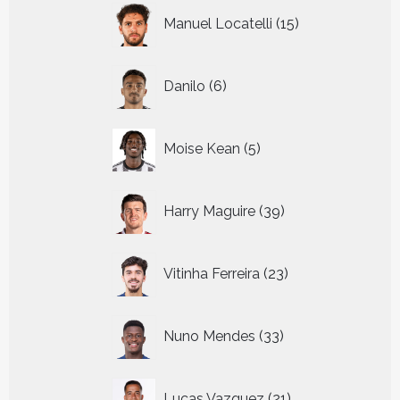
15
Manuel Locatelli
15
producten
6
Danilo
6
producten
5
Moise Kean
5
producten
39
Harry Maguire
39
producten
23
Vitinha Ferreira
23
producten
33
Nuno Mendes
33
producten
21
Lucas Vazquez
21