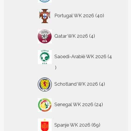
40
Portugal WK 2026
40
producten
t
4
re
Qatar WK 2026
4
producten
.
Saoedi-Arabië WK 2026
4
n
4
n
producten
4
Schotland WK 2026
4
producten
tpagina
24
Senegal WK 2026
24
producten
69
Spanje WK 2026
69
producten