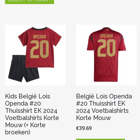
product
variaties
re
heeft
Deze
meerdere
optie
variaties.
kan
Deze
gekoze
optie
worde
n
kan
op
gekozen
de
worden
produc
op
pagina
de
productpagina
Kids België Lois
België Lois Openda
Openda #20
#20 Thuisshirt EK
Thuisshirt EK 2024
2024 Voetbalshirts
Voetbalshirts Korte
Korte Mouw
Mouw (+ Korte
€
39.69
broeken)
Dit