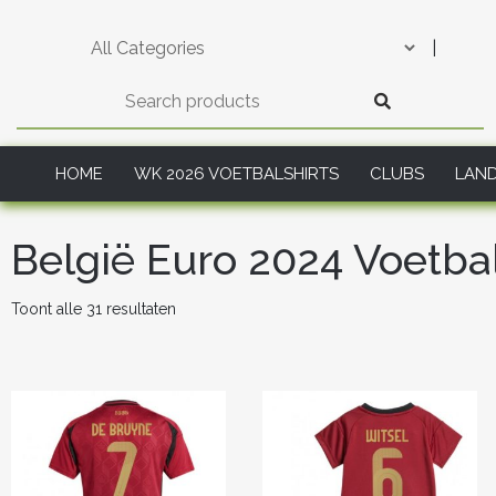
Skip
to
|
content
HOME
WK 2026 VOETBALSHIRTS
CLUBS
LAN
België Euro 2024 Voetba
Gesorteerd
Toont alle 31 resultaten
op
nieuwste