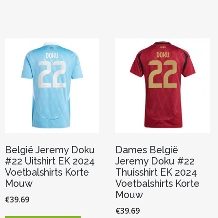
meerdere
meerde
variaties.
variaties.
Deze
Deze
optie
optie
kan
kan
gekozen
gekoze
worden
worden
op
op
de
de
productpagina
product
België Jeremy Doku
Dames België
#22 Uitshirt EK 2024
Jeremy Doku #22
Voetbalshirts Korte
Thuisshirt EK 2024
Mouw
Voetbalshirts Korte
Mouw
€
39.69
€
39.69
Dit