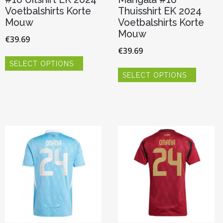
Voetbalshirts Korte
Thuisshirt EK 2024
Mouw
Voetbalshirts Korte
Mouw
€
39.69
€
39.69
Dit
SELECT OPTIONS
product
Dit
heeft
SELECT OPTIONS
product
meerdere
heeft
variaties.
meerde
Deze
variaties.
optie
Deze
kan
optie
gekozen
kan
worden
gekoze
op
worden
de
op
productpagina
de
product