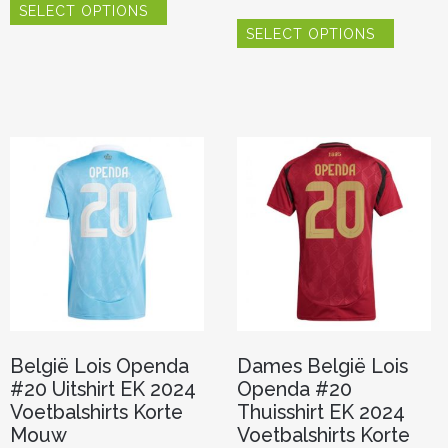
SELECT OPTIONS
product
Dit
heeft
SELECT OPTIONS
product
meerdere
heeft
variaties.
meerde
Deze
variaties.
optie
Deze
kan
optie
gekozen
kan
worden
gekoze
op
worden
de
op
productpagina
de
product
België Lois Openda
Dames België Lois
#20 Uitshirt EK 2024
Openda #20
Voetbalshirts Korte
Thuisshirt EK 2024
Mouw
Voetbalshirts Korte