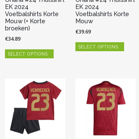
EK 2024
EK 2024
Voetbalshirts Korte
Voetbalshirts Korte
Mouw (+ Korte
Mouw
broeken)
€
39.69
€
34.89
Dit
SELECT OPTIONS
produc
Dit
heeft
SELECT OPTIONS
product
re
meerde
heeft
variaties
meerdere
Deze
variaties.
optie
Deze
kan
optie
n
gekoze
kan
worde
gekozen
op
worden
de
op
pagina
produc
de
productpagina