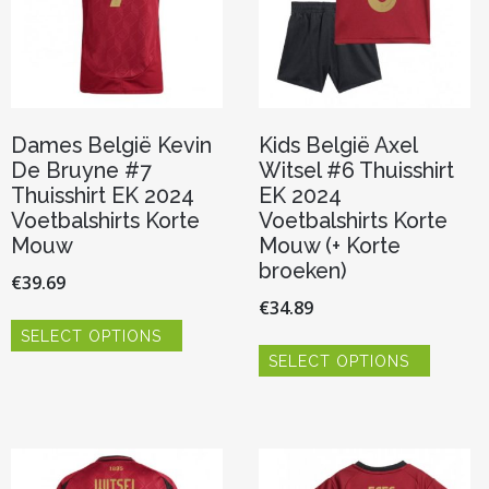
Dames België Kevin
Kids België Axel
De Bruyne #7
Witsel #6 Thuisshirt
Thuisshirt EK 2024
EK 2024
Voetbalshirts Korte
Voetbalshirts Korte
Mouw
Mouw (+ Korte
broeken)
€
39.69
€
34.89
Dit
SELECT OPTIONS
product
Dit
heeft
SELECT OPTIONS
product
meerdere
heeft
variaties.
meerde
Deze
variaties.
optie
Deze
kan
optie