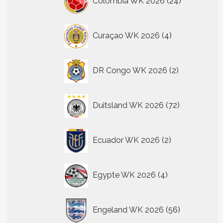
Colombia WK 2026
24
n
producten
4
tpagina
Curaçao WK 2026
4
producten
2
DR Congo WK 2026
2
producten
72
Duitsland WK 2026
72
producten
2
Ecuador WK 2026
2
producten
4
t
Egypte WK 2026
4
producten
re
56
.
Engeland WK 2026
56
producten