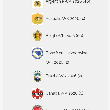
Argentinië WK 2026
40
producten
4
Australië WK 2026
4
producten
60
België WK 2026
60
producten
Bosnië en Herzegovina
2
WK 2026
2
producten
t
20
Brazilië WK 2026
20
producten
re
.
6
Canada WK 2026
6
producten
n
24