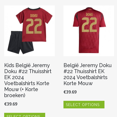
optie
optie
kan
kan
gekozen
gekoze
worden
worde
op
op
n
de
de
productpagina
produc
pagina
Kids België Jeremy
België Jeremy Doku
Doku #22 Thuisshirt
#22 Thuisshirt EK
EK 2024
2024 Voetbalshirts
Voetbalshirts Korte
Korte Mouw
Mouw (+ Korte
€
39.69
broeken)
Dit
€
39.69
SELECT OPTIONS
produc
heeft
Dit
meerde
SELECT OPTIONS