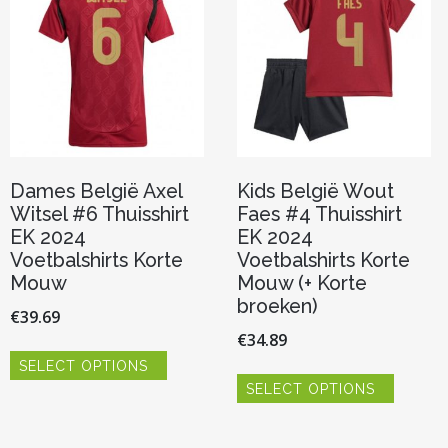
gekozen
kan
worden
gekoze
op
worden
de
op
productpagina
de
product
Dames België Axel
Kids België Wout
Witsel #6 Thuisshirt
Faes #4 Thuisshirt
EK 2024
EK 2024
Voetbalshirts Korte
Voetbalshirts Korte
Mouw
Mouw (+ Korte
broeken)
€
39.69
€
34.89
Dit
SELECT OPTIONS
product
Dit
heeft
SELECT OPTIONS
product
meerdere
heeft
variaties.
meerde