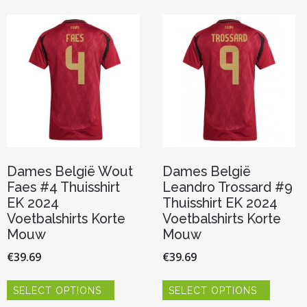
Deze
variaties.
optie
Deze
kan
optie
gekozen
kan
worden
gekoze
op
worden
de
op
productpagina
de
product
Dames België Wout
Dames België
Faes #4 Thuisshirt
Leandro Trossard #9
EK 2024
Thuisshirt EK 2024
Voetbalshirts Korte
Voetbalshirts Korte
Mouw
Mouw
€
39.69
€
39.69
Dit
Dit
SELECT OPTIONS
SELECT OPTIONS
product
product
heeft
heeft