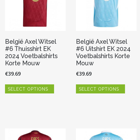
België Axel Witsel
België Axel Witsel
#6 Thuisshirt EK
#6 Uitshirt EK 2024
2024 Voetbalshirts
Voetbalshirts Korte
Korte Mouw
Mouw
€
39.69
€
39.69
Dit
Dit
SELECT OPTIONS
SELECT OPTIONS
product
produc
heeft
heeft
meerdere
meerde
variaties.
variaties
Deze
Deze
re
optie
optie
kan
kan
gekozen
gekoze