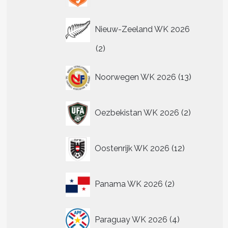
t
re
Nieuw-Zeeland WK 2026
.
2
2
producten
13
Noorwegen WK 2026
13
n
producten
n
2
Oezbekistan WK 2026
2
producten
tpagina
12
Oostenrijk WK 2026
12
producten
2
Panama WK 2026
2
producten
4
Paraguay WK 2026
4
producten