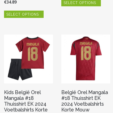
€
34.89
SELECT OPTIONS
produc
heeft
Dit
meerde
SELECT OPTIONS
product
variaties
re
heeft
Deze
meerdere
optie
variaties.
kan
Deze
gekoze
optie
worde
n
kan
op
gekozen
de
worden
produc
op
pagina
de
productpagina
Kids België Orel
België Orel Mangala
Mangala #18
#18 Thuisshirt EK
Thuisshirt EK 2024
2024 Voetbalshirts
Voetbalshirts Korte
Korte Mouw