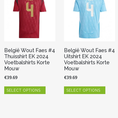
worden
worde
op
op
n
de
de
productpagina
produc
pagina
België Wout Faes #4
België Wout Faes #4
Thuisshirt EK 2024
Uitshirt EK 2024
Voetbalshirts Korte
Voetbalshirts Korte
Mouw
Mouw
€
39.69
€
39.69
Dit
Dit
SELECT OPTIONS
SELECT OPTIONS
product
produc
heeft
heeft
meerdere
meerde
variaties.
variaties
Deze
Deze
re