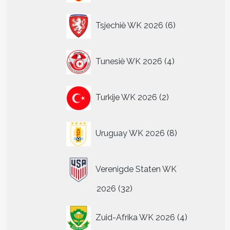
6
Tsjechië WK 2026
6
producten
4
Tunesië WK 2026
4
producten
t
2
Turkije WK 2026
2
re
producten
.
8
Uruguay WK 2026
8
producten
n
n
Verenigde Staten WK
32
2026
32
tpagina
producten
4
Zuid-Afrika WK 2026
4
producten