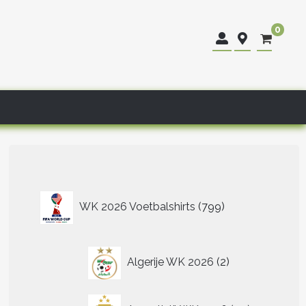
0
799
WK 2026 Voetbalshirts
799
producten
2
Algerije WK 2026
2
producten
40