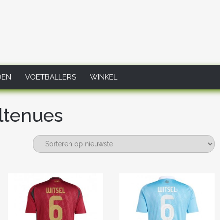
DEN
VOETBALLERS
WINKEL
ltenues