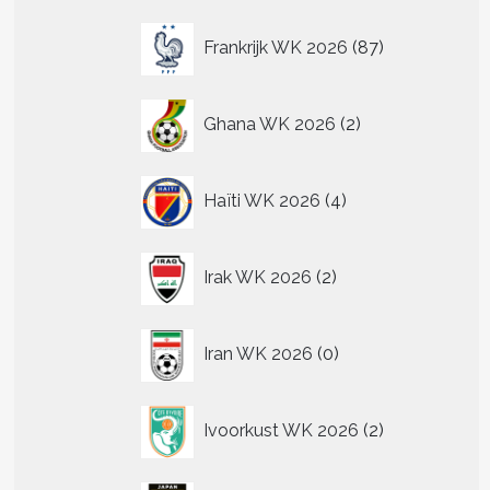
87
Frankrijk WK 2026
87
n
producten
n
2
Ghana WK 2026
2
producten
tpagina
4
Haïti WK 2026
4
producten
2
Irak WK 2026
2
producten
0
Iran WK 2026
0
producten
2
Ivoorkust WK 2026
2
t
producten
re