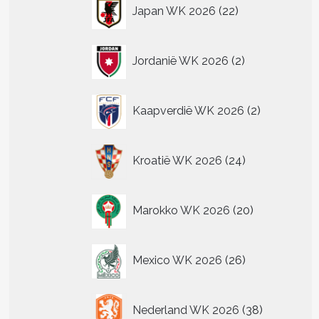
22
Japan WK 2026
22
.
producten
2
Jordanië WK 2026
2
producten
n
n
2
Kaapverdië WK 2026
2
producten
tpagina
24
Kroatië WK 2026
24
producten
20
Marokko WK 2026
20
producten
26
Mexico WK 2026
26
producten
38
Nederland WK 2026
38
producten