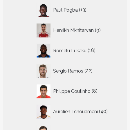
13
Paul Pogba
13
producten
9
Henrikh Mkhitaryan
9
producten
18
Romelu Lukaku
18
producten
22
Sergio Ramos
22
producten
8
Philippe Coutinho
8
producten
40
Aurelien Tchouameni
40
producten
26