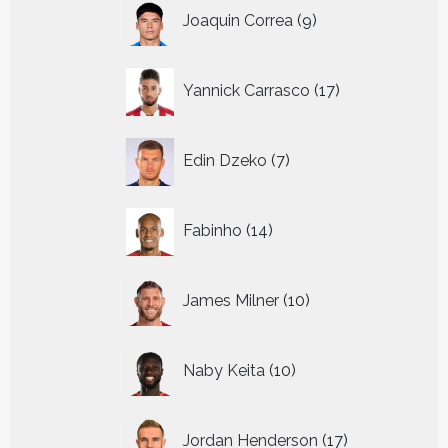
9
Joaquin Correa
9
producten
17
Yannick Carrasco
17
producten
7
Edin Dzeko
7
producten
14
Fabinho
14
producten
10
James Milner
10
producten
10
Naby Keita
10
producten
17
Jordan Henderson
17