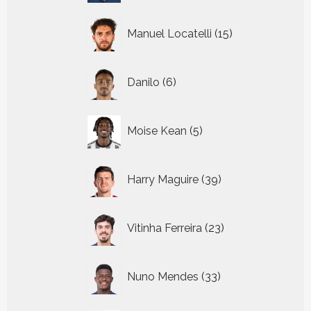
15
Manuel Locatelli
15
producten
6
Danilo
6
producten
5
Moise Kean
5
producten
39
Harry Maguire
39
producten
23
Vitinha Ferreira
23
producten
33
Nuno Mendes
33
producten