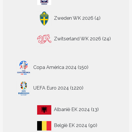
producten
4
Zweden WK 2026
4
producten
24
Zwitserland WK 2026
24
producten
150
Copa América 2024
150
producten
1220
UEFA Euro 2024
1220
producten
13
Albanië EK 2024
13
producten
90
België EK 2024
90
producten