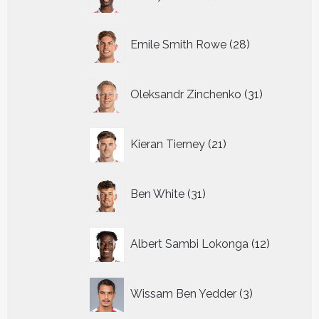
producten
28
Emile Smith Rowe
28
producten
31
Oleksandr Zinchenko
31
producten
21
Kieran Tierney
21
producten
31
Ben White
31
producten
12
Albert Sambi Lokonga
12
producte
3
Wissam Ben Yedder
3
producten