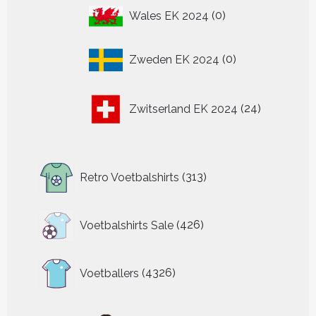
0
Wales EK 2024
0
producten
0
Zweden EK 2024
0
producten
24
Zwitserland EK 2024
24
producten
313
Retro Voetbalshirts
313
producten
426
Voetbalshirts Sale
426
producten
4326
Voetballers
4326
producten