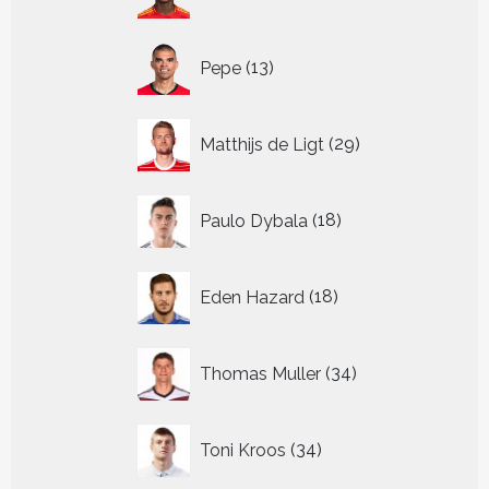
producten
13
Pepe
13
producten
29
Matthijs de Ligt
29
producten
18
Paulo Dybala
18
producten
18
Eden Hazard
18
producten
34
Thomas Muller
34
producten
34
Toni Kroos
34
producten