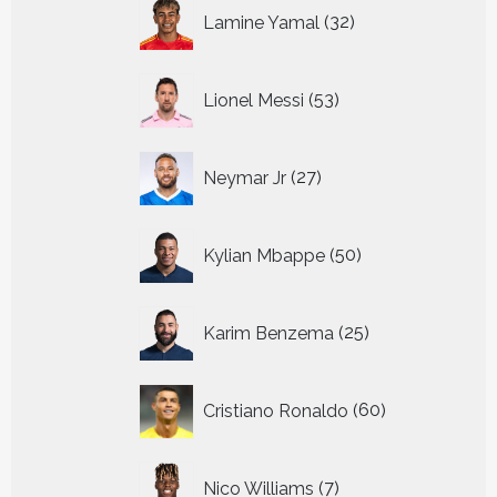
32
Lamine Yamal
32
producten
53
Lionel Messi
53
producten
27
Neymar Jr
27
producten
50
Kylian Mbappe
50
producten
25
Karim Benzema
25
producten
60
Cristiano Ronaldo
60
producten
7
Nico Williams
7