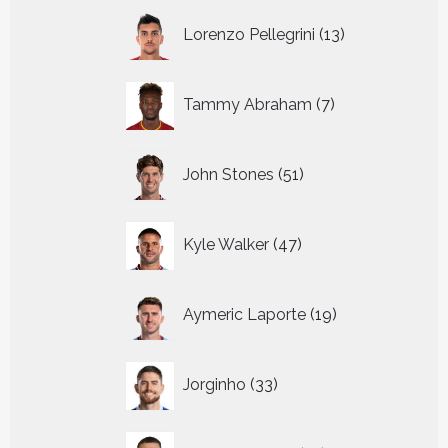
13
Lorenzo Pellegrini
13
producten
7
Tammy Abraham
7
producten
51
John Stones
51
producten
47
Kyle Walker
47
producten
19
Aymeric Laporte
19
producten
33
Jorginho
33
producten
19