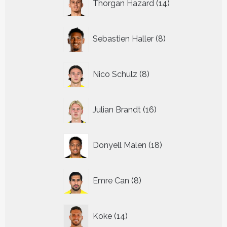
Thorgan Hazard
14
producten
8
Sebastien Haller
8
producten
8
Nico Schulz
8
producten
16
Julian Brandt
16
producten
18
Donyell Malen
18
producten
8
Emre Can
8
producten
14
Koke
14
producten