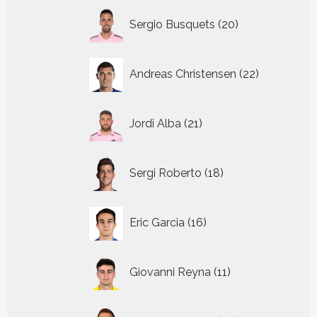
20
Sergio Busquets
20
producten
22
Andreas Christensen
22
producten
21
Jordi Alba
21
producten
18
Sergi Roberto
18
producten
16
Eric Garcia
16
producten
11
Giovanni Reyna
11
producten
14