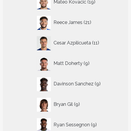
Mateo Kovacic
19
producten
21
Reece James
21
producten
11
Cesar Azpilicueta
11
producten
9
Matt Doherty
9
producten
9
Davinson Sanchez
9
producten
9
Bryan Gil
9
producten
9
Ryan Sessegnon
9
producten