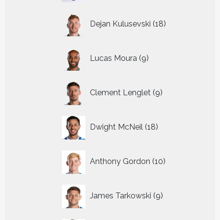
18
Dejan Kulusevski
18
producten
9
Lucas Moura
9
producten
9
Clement Lenglet
9
producten
18
Dwight McNeil
18
producten
10
Anthony Gordon
10
producten
9
James Tarkowski
9
producten