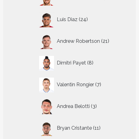
producten
24
Luis Diaz
24
producten
21
Andrew Robertson
21
producten
8
Dimitri Payet
8
producten
7
Valentin Rongier
7
producten
3
Andrea Belotti
3
producten
11
Bryan Cristante
11
producten