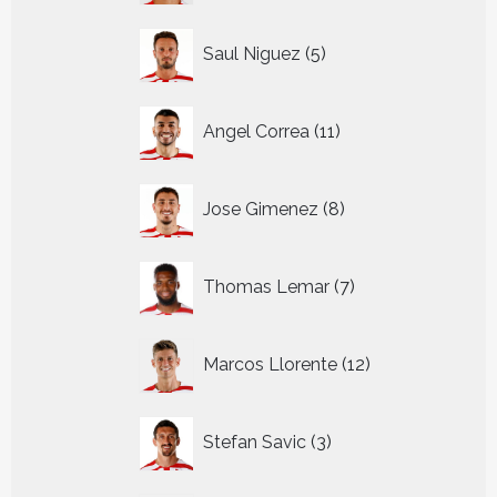
5
Saul Niguez
5
producten
11
Angel Correa
11
producten
8
Jose Gimenez
8
producten
7
Thomas Lemar
7
producten
12
Marcos Llorente
12
producten
3
Stefan Savic
3
producten