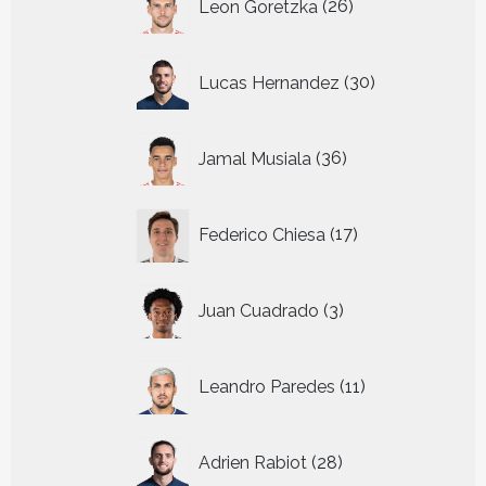
Leon Goretzka
26
producten
30
Lucas Hernandez
30
producten
36
Jamal Musiala
36
producten
17
Federico Chiesa
17
producten
3
Juan Cuadrado
3
producten
11
Leandro Paredes
11
producten
28
Adrien Rabiot
28
producten