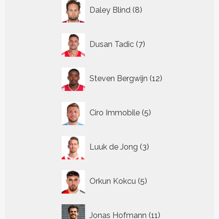
8
Daley Blind
8
producten
7
Dusan Tadic
7
producten
12
Steven Bergwijn
12
producten
5
Ciro Immobile
5
producten
3
Luuk de Jong
3
producten
5
Orkun Kokcu
5
producten
11
Jonas Hofmann
11