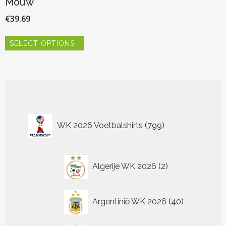
Mouw
€
39.69
Dit
SELECT OPTIONS
product
heeft
meerdere
variaties.
Deze
optie
kan
799
gekozen
WK 2026 Voetbalshirts
799
worden
producten
op
de
2
productpagina
Algerije WK 2026
2
producten
40
Argentinië WK 2026
40
producten