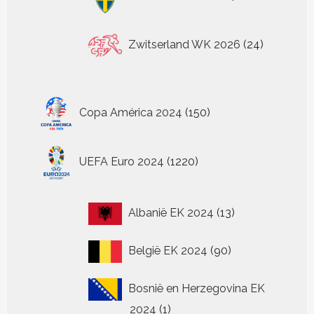
producten
24
Zwitserland WK 2026
24
producten
150
Copa América 2024
150
producten
1220
UEFA Euro 2024
1220
producten
13
Albanië EK 2024
13
producten
90
België EK 2024
90
producten
Bosnië en Herzegovina EK
1
2024
1