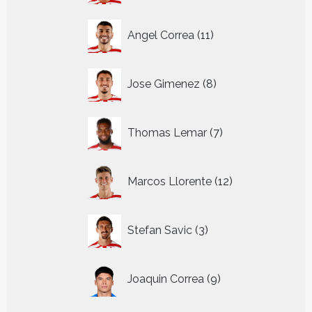
11
Angel Correa
11
producten
8
Jose Gimenez
8
producten
7
Thomas Lemar
7
producten
12
Marcos Llorente
12
producten
3
Stefan Savic
3
producten
9
Joaquin Correa
9
producten