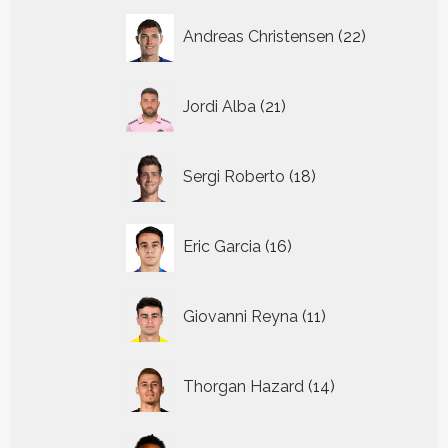
22
Andreas Christensen
22
producten
21
Jordi Alba
21
producten
18
Sergi Roberto
18
producten
16
Eric Garcia
16
producten
11
Giovanni Reyna
11
producten
14
Thorgan Hazard
14
producten
8