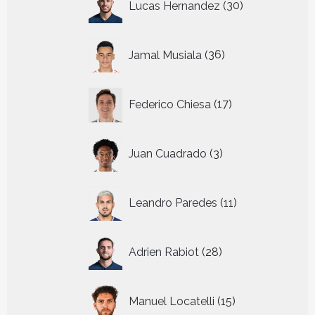
Lucas Hernandez
30
producten
36
Jamal Musiala
36
producten
17
Federico Chiesa
17
producten
3
Juan Cuadrado
3
producten
11
Leandro Paredes
11
producten
28
Adrien Rabiot
28
producten
15
Manuel Locatelli
15
producten