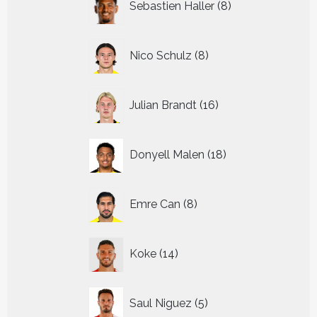
Sebastien Haller
8
producten
8
Nico Schulz
8
producten
16
Julian Brandt
16
producten
18
Donyell Malen
18
producten
8
Emre Can
8
producten
14
Koke
14
producten
5
Saul Niguez
5
producten