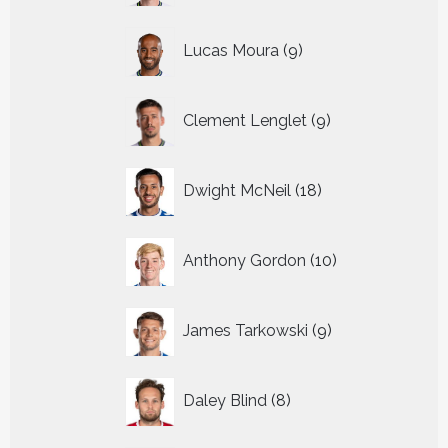
9
Lucas Moura
9
producten
9
Clement Lenglet
9
producten
18
Dwight McNeil
18
producten
10
Anthony Gordon
10
producten
9
James Tarkowski
9
producten
8
Daley Blind
8
producten