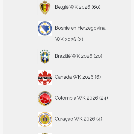
60
België WK 2026
60
producten
Bosnië en Herzegovina
2
WK 2026
2
producten
20
Brazilië WK 2026
20
producten
6
Canada WK 2026
6
producten
24
Colombia WK 2026
24
producten
4
Curaçao WK 2026
4
producten