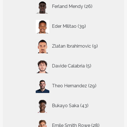
26
Ferland Mendy
26
producten
39
Eder Militao
39
producten
9
Zlatan Ibrahimovic
9
producten
5
Davide Calabria
5
producten
29
Theo Hernandez
29
producten
43
Bukayo Saka
43
producten
28
Emile Smith Rowe
28