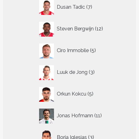
7
Dusan Tadic
7
producten
12
Steven Bergwijn
12
producten
5
Ciro Immobile
5
producten
3
Luuk de Jong
3
producten
5
Orkun Kokcu
5
producten
11
Jonas Hofmann
11
producten
3
Borja Iglesias
3