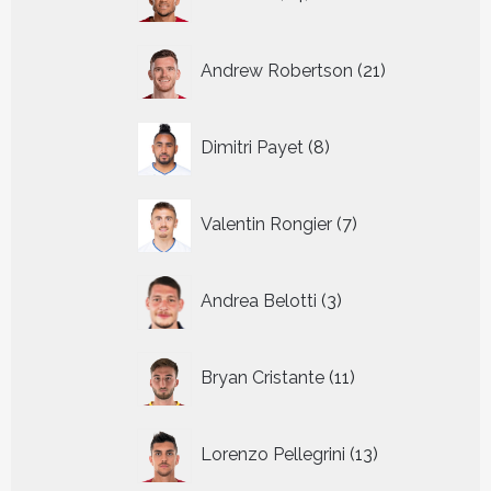
producten
21
Andrew Robertson
21
producten
8
Dimitri Payet
8
producten
7
Valentin Rongier
7
producten
3
Andrea Belotti
3
producten
11
Bryan Cristante
11
producten
13
Lorenzo Pellegrini
13
producten