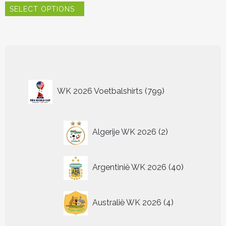
SELECT OPTIONS
product
heeft
meerdere
variaties.
Deze
optie
kan
799
gekozen
WK 2026 Voetbalshirts
799
worden
producten
op
de
2
productpagina
Algerije WK 2026
2
producten
40
Argentinië WK 2026
40
producten
4
Australië WK 2026
4
producten