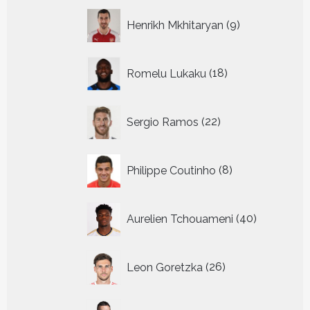
9
Henrikh Mkhitaryan
9
producten
18
Romelu Lukaku
18
producten
22
Sergio Ramos
22
producten
8
Philippe Coutinho
8
producten
40
Aurelien Tchouameni
40
producten
26
Leon Goretzka
26
producten
30