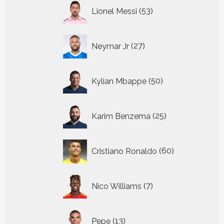
53
Lionel Messi
53
producten
27
Neymar Jr
27
producten
50
Kylian Mbappe
50
producten
25
Karim Benzema
25
producten
60
Cristiano Ronaldo
60
producten
7
Nico Williams
7
producten
13
Pepe
13