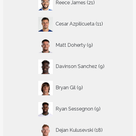
Reece James
21
producten
11
Cesar Azpilicueta
11
producten
9
Matt Doherty
9
producten
9
Davinson Sanchez
9
producten
9
Bryan Gil
9
producten
9
Ryan Sessegnon
9
producten
18
Dejan Kulusevski
18
producten