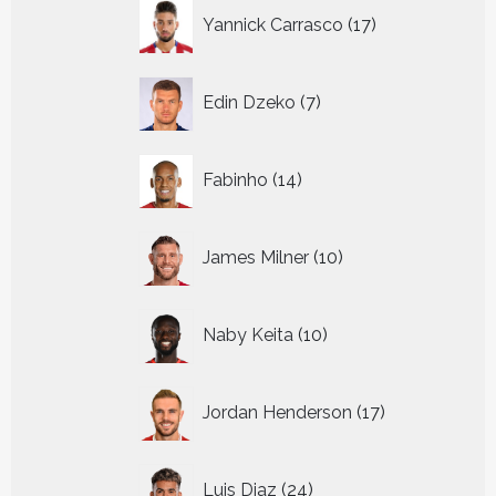
17
Yannick Carrasco
17
producten
7
Edin Dzeko
7
producten
14
Fabinho
14
producten
10
James Milner
10
producten
10
Naby Keita
10
producten
17
Jordan Henderson
17
producten
24
Luis Diaz
24