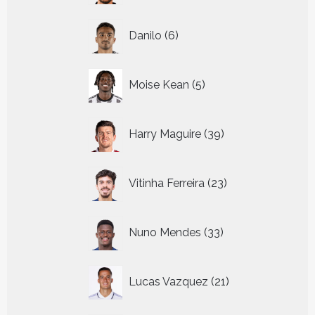
6
Danilo
6
producten
5
Moise Kean
5
producten
39
Harry Maguire
39
producten
23
Vitinha Ferreira
23
producten
33
Nuno Mendes
33
producten
21
Lucas Vazquez
21
producten