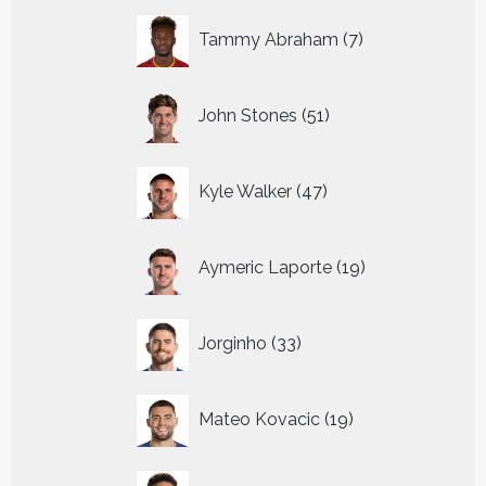
7
Tammy Abraham
7
producten
51
John Stones
51
producten
47
Kyle Walker
47
producten
19
Aymeric Laporte
19
producten
33
Jorginho
33
producten
19
Mateo Kovacic
19
producten
21