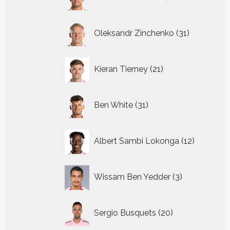
producten
31
Oleksandr Zinchenko
31
producten
21
Kieran Tierney
21
producten
31
Ben White
31
producten
12
Albert Sambi Lokonga
12
producte
3
Wissam Ben Yedder
3
producten
20
Sergio Busquets
20
producten