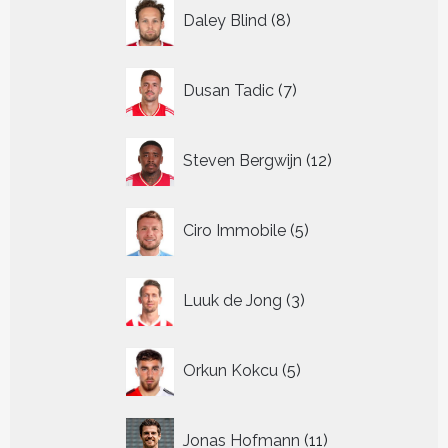
8
Daley Blind
8
producten
7
Dusan Tadic
7
producten
12
Steven Bergwijn
12
producten
5
Ciro Immobile
5
producten
3
Luuk de Jong
3
producten
5
Orkun Kokcu
5
producten
11
Jonas Hofmann
11