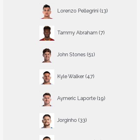
13
Lorenzo Pellegrini
13
producten
7
Tammy Abraham
7
producten
51
John Stones
51
producten
47
Kyle Walker
47
producten
19
Aymeric Laporte
19
producten
33
Jorginho
33
producten
19