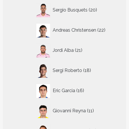
20
Sergio Busquets
20
producten
22
Andreas Christensen
22
producten
21
Jordi Alba
21
producten
18
Sergi Roberto
18
producten
16
Eric Garcia
16
producten
11
Giovanni Reyna
11
producten
14