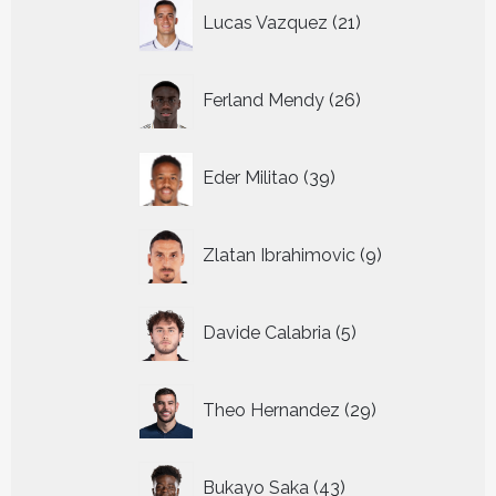
21
Lucas Vazquez
21
producten
26
Ferland Mendy
26
producten
39
Eder Militao
39
producten
9
Zlatan Ibrahimovic
9
producten
5
Davide Calabria
5
producten
29
Theo Hernandez
29
producten
43
Bukayo Saka
43