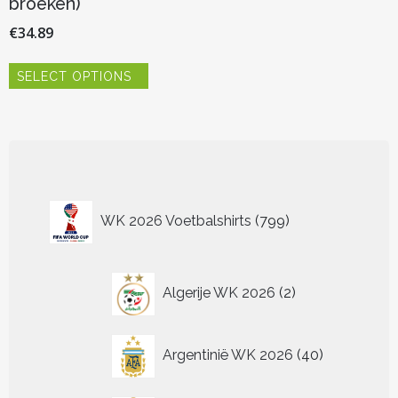
broeken)
€
34.89
Dit
SELECT OPTIONS
product
heeft
meerdere
variaties.
Deze
optie
kan
799
gekozen
WK 2026 Voetbalshirts
799
worden
producten
op
de
2
productpagina
Algerije WK 2026
2
producten
40
Argentinië WK 2026
40
producten