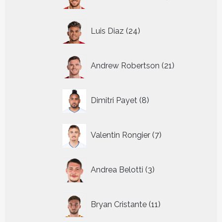
producten
24
Luis Diaz
24
producten
21
Andrew Robertson
21
producten
8
Dimitri Payet
8
producten
7
Valentin Rongier
7
producten
3
Andrea Belotti
3
producten
11
Bryan Cristante
11
producten