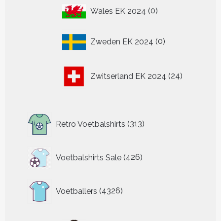
0
Wales EK 2024
0
producten
0
Zweden EK 2024
0
producten
24
Zwitserland EK 2024
24
producten
313
Retro Voetbalshirts
313
producten
426
Voetbalshirts Sale
426
producten
4326
Voetballers
4326
producten