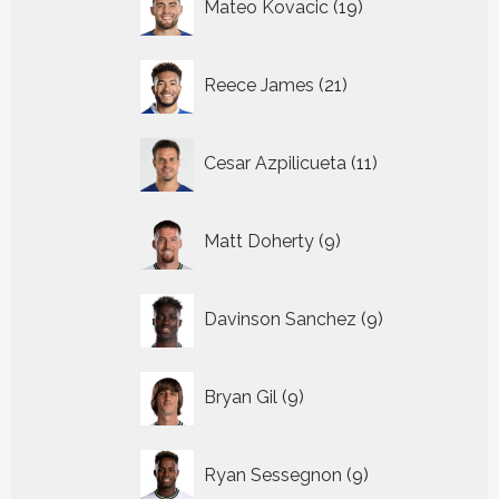
Mateo Kovacic
19
producten
21
Reece James
21
producten
11
Cesar Azpilicueta
11
producten
9
Matt Doherty
9
producten
9
Davinson Sanchez
9
producten
9
Bryan Gil
9
producten
9
Ryan Sessegnon
9
producten