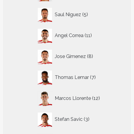
5
Saul Niguez
5
producten
11
Angel Correa
11
producten
8
Jose Gimenez
8
producten
7
Thomas Lemar
7
producten
12
Marcos Llorente
12
producten
3
Stefan Savic
3
producten