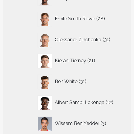
producten
28
Emile Smith Rowe
28
producten
31
Oleksandr Zinchenko
31
producten
21
Kieran Tierney
21
producten
31
Ben White
31
producten
12
Albert Sambi Lokonga
12
producte
3
Wissam Ben Yedder
3
producten