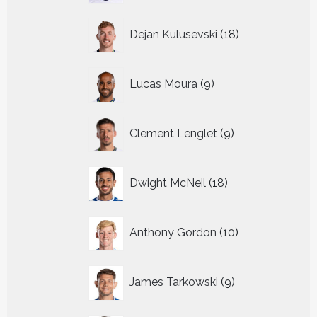
18
Dejan Kulusevski
18
producten
9
Lucas Moura
9
producten
9
Clement Lenglet
9
producten
18
Dwight McNeil
18
producten
10
Anthony Gordon
10
producten
9
James Tarkowski
9
producten