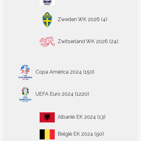
producten
4
Zweden WK 2026
4
producten
24
Zwitserland WK 2026
24
producten
150
Copa América 2024
150
producten
1220
UEFA Euro 2024
1220
producten
13
Albanië EK 2024
13
producten
90
België EK 2024
90
producten