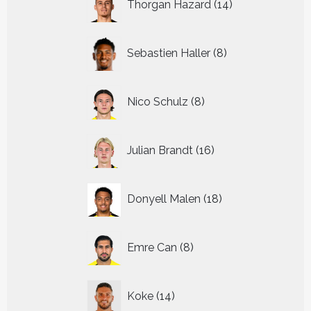
Thorgan Hazard
14
producten
8
Sebastien Haller
8
producten
8
Nico Schulz
8
producten
16
Julian Brandt
16
producten
18
Donyell Malen
18
producten
8
Emre Can
8
producten
14
Koke
14
producten