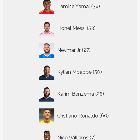
32
Lamine Yamal
32
producten
53
Lionel Messi
53
producten
27
Neymar Jr
27
producten
50
Kylian Mbappe
50
producten
25
Karim Benzema
25
producten
60
Cristiano Ronaldo
60
producten
7
Nico Williams
7