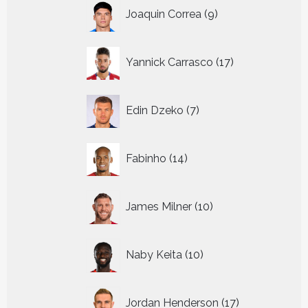
9
Joaquin Correa
9
producten
17
Yannick Carrasco
17
producten
7
Edin Dzeko
7
producten
14
Fabinho
14
producten
10
James Milner
10
producten
10
Naby Keita
10
producten
17
Jordan Henderson
17