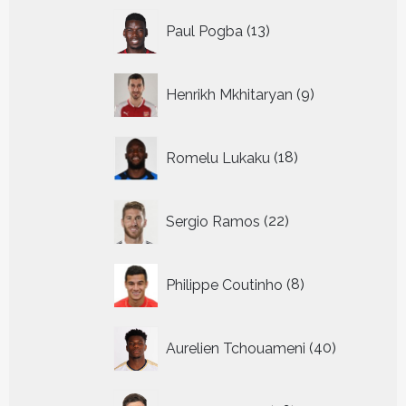
13
Paul Pogba
13
producten
9
Henrikh Mkhitaryan
9
producten
18
Romelu Lukaku
18
producten
22
Sergio Ramos
22
producten
8
Philippe Coutinho
8
producten
40
Aurelien Tchouameni
40
producten
26