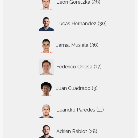
Leon Goretzka
26
producten
30
Lucas Hernandez
30
producten
36
Jamal Musiala
36
producten
17
Federico Chiesa
17
producten
3
Juan Cuadrado
3
producten
11
Leandro Paredes
11
producten
28
Adrien Rabiot
28
producten