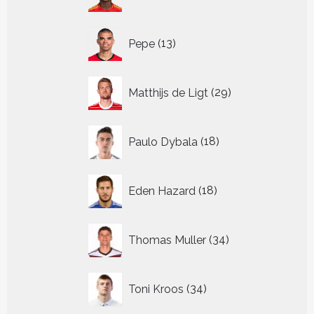
producten
13
Pepe
13
producten
29
Matthijs de Ligt
29
producten
18
Paulo Dybala
18
producten
18
Eden Hazard
18
producten
34
Thomas Muller
34
producten
34
Toni Kroos
34
producten