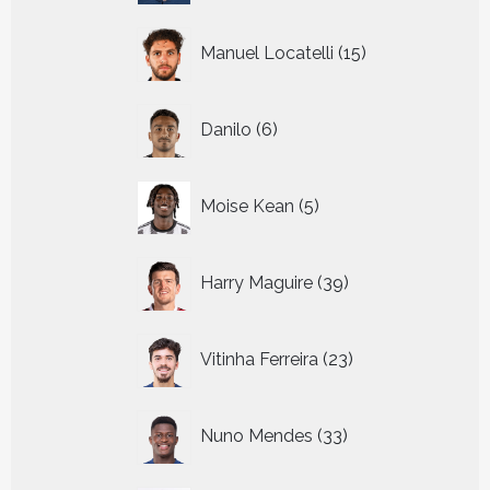
15
Manuel Locatelli
15
producten
6
Danilo
6
producten
5
Moise Kean
5
producten
39
Harry Maguire
39
producten
23
Vitinha Ferreira
23
producten
33
Nuno Mendes
33
producten