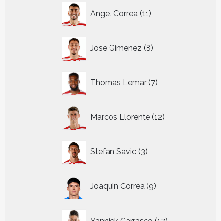
11
Angel Correa
11
producten
8
Jose Gimenez
8
producten
7
Thomas Lemar
7
producten
12
Marcos Llorente
12
producten
3
Stefan Savic
3
producten
9
Joaquin Correa
9
producten
17
Yannick Carrasco
17