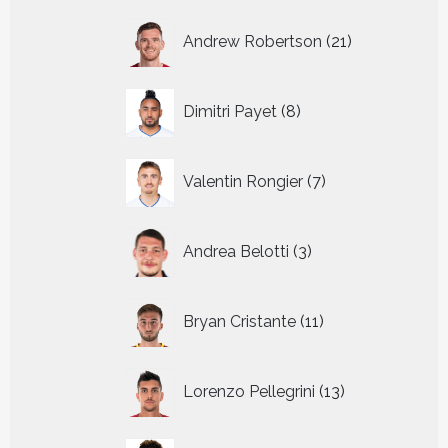
21
Andrew Robertson
21
producten
8
Dimitri Payet
8
producten
7
Valentin Rongier
7
producten
3
Andrea Belotti
3
producten
11
Bryan Cristante
11
producten
13
Lorenzo Pellegrini
13
producten