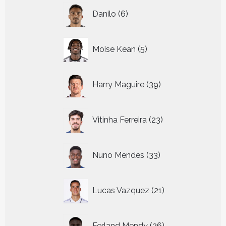
6
Danilo
6
producten
5
Moise Kean
5
producten
39
Harry Maguire
39
producten
23
Vitinha Ferreira
23
producten
33
Nuno Mendes
33
producten
21
Lucas Vazquez
21
producten
26
Ferland Mendy
26