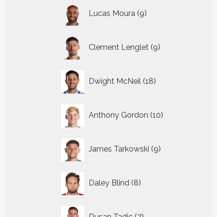
9
Lucas Moura
9
producten
9
Clement Lenglet
9
producten
18
Dwight McNeil
18
producten
10
Anthony Gordon
10
producten
9
James Tarkowski
9
producten
8
Daley Blind
8
producten
7
Dusan Tadic
7