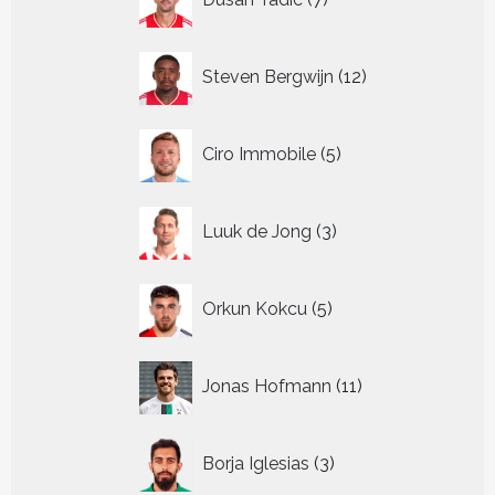
producten
12
Steven Bergwijn
12
producten
5
Ciro Immobile
5
producten
3
Luuk de Jong
3
producten
5
Orkun Kokcu
5
producten
11
Jonas Hofmann
11
producten
3
Borja Iglesias
3
producten