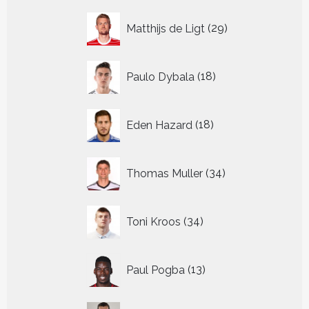
29
Matthijs de Ligt
29
producten
18
Paulo Dybala
18
producten
18
Eden Hazard
18
producten
34
Thomas Muller
34
producten
34
Toni Kroos
34
producten
13
Paul Pogba
13
producten
9