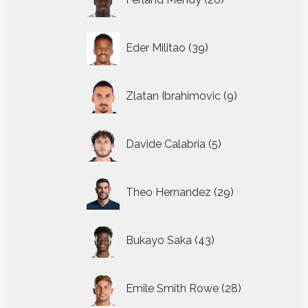
producten
39
Eder Militao
39
producten
9
Zlatan Ibrahimovic
9
producten
5
Davide Calabria
5
producten
29
Theo Hernandez
29
producten
43
Bukayo Saka
43
producten
28
Emile Smith Rowe
28
producten