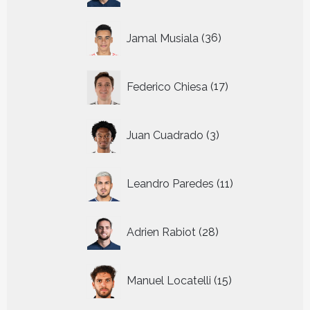
36
Jamal Musiala
36
producten
17
Federico Chiesa
17
producten
3
Juan Cuadrado
3
producten
11
Leandro Paredes
11
producten
28
Adrien Rabiot
28
producten
15
Manuel Locatelli
15
producten