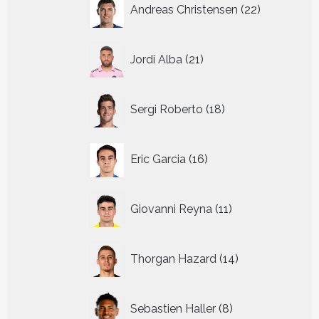
22
Andreas Christensen
22
producten
21
Jordi Alba
21
producten
18
Sergi Roberto
18
producten
16
Eric Garcia
16
producten
11
Giovanni Reyna
11
producten
14
Thorgan Hazard
14
producten
8
Sebastien Haller
8
producten