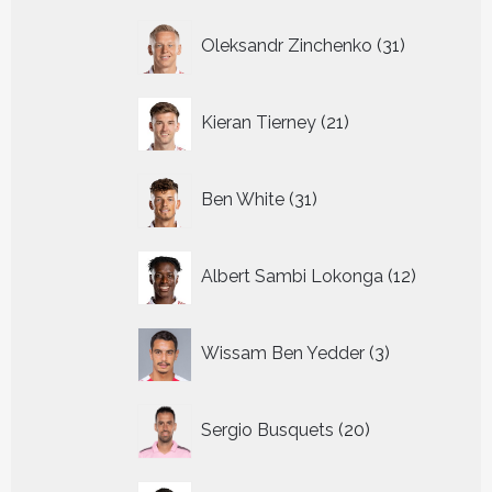
31
Oleksandr Zinchenko
31
producten
21
Kieran Tierney
21
producten
31
Ben White
31
producten
12
Albert Sambi Lokonga
12
producte
3
Wissam Ben Yedder
3
producten
20
Sergio Busquets
20
producten