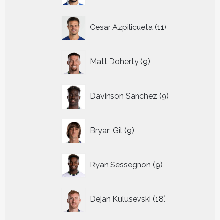
11
Cesar Azpilicueta
11
producten
9
Matt Doherty
9
producten
9
Davinson Sanchez
9
producten
9
Bryan Gil
9
producten
9
Ryan Sessegnon
9
producten
18
Dejan Kulusevski
18
producten