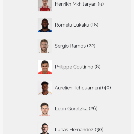
Henrikh Mkhitaryan
9
producten
18
Romelu Lukaku
18
producten
22
Sergio Ramos
22
producten
8
Philippe Coutinho
8
producten
40
Aurelien Tchouameni
40
producten
26
Leon Goretzka
26
producten
30
Lucas Hernandez
30
producten