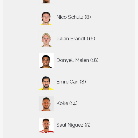
8
Nico Schulz
8
producten
16
Julian Brandt
16
producten
18
Donyell Malen
18
producten
8
Emre Can
8
producten
14
Koke
14
producten
5
Saul Niguez
5
producten