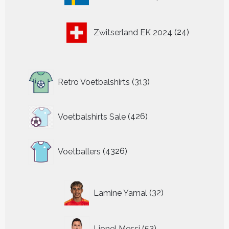
producten
24
Zwitserland EK 2024
24
producten
313
Retro Voetbalshirts
313
producten
426
Voetbalshirts Sale
426
producten
4326
Voetballers
4326
producten
32
Lamine Yamal
32
producten
53
Lionel Messi
53