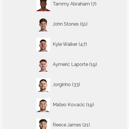
7
Tammy Abraham
7
producten
51
John Stones
51
producten
47
Kyle Walker
47
producten
19
Aymeric Laporte
19
producten
33
Jorginho
33
producten
19
Mateo Kovacic
19
producten
21
Reece James
21
producten