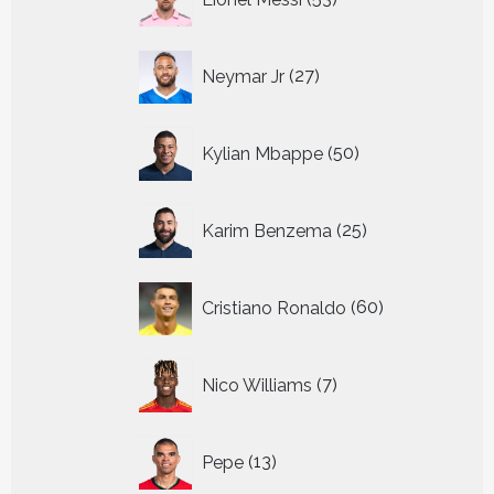
producten
27
Neymar Jr
27
producten
50
Kylian Mbappe
50
producten
25
Karim Benzema
25
producten
60
Cristiano Ronaldo
60
producten
7
Nico Williams
7
producten
13
Pepe
13
producten