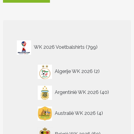
heeft
meerdere
variaties.
Deze
optie
kan
799
gekozen
WK 2026 Voetbalshirts
799
worden
producten
op
de
2
productpagina
Algerije WK 2026
2
producten
40
Argentinië WK 2026
40
producten
4
Australië WK 2026
4
producten
60