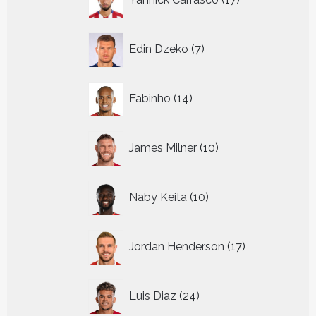
producten
7
Edin Dzeko
7
producten
14
Fabinho
14
producten
10
James Milner
10
producten
10
Naby Keita
10
producten
17
Jordan Henderson
17
producten
24
Luis Diaz
24
producten