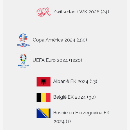
24
Zwitserland WK 2026
24
producten
150
Copa América 2024
150
producten
1220
UEFA Euro 2024
1220
producten
13
Albanië EK 2024
13
producten
90
België EK 2024
90
producten
Bosnië en Herzegovina EK
1
2024
1
product