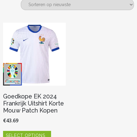
Goedkope EK 2024
Frankrijk Uitshirt Korte
Mouw Patch Kopen
€
43.69
Dit
SELECT OPTIONS
product