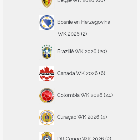
België WK 2026
60
producten
Bosnië en Herzegovina
2
WK 2026
2
producten
20
Brazilië WK 2026
20
producten
6
Canada WK 2026
6
producten
24
Colombia WK 2026
24
producten
4
Curaçao WK 2026
4
producten
2
DR Congo WK 2026
2