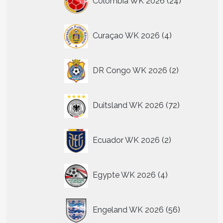
Colombia WK 2026
24
producten
4
Curaçao WK 2026
4
producten
2
DR Congo WK 2026
2
producten
72
Duitsland WK 2026
72
producten
2
Ecuador WK 2026
2
producten
4
Egypte WK 2026
4
producten
56
Engeland WK 2026
56
producten