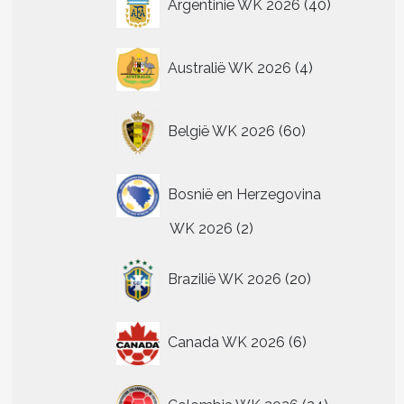
Argentinië WK 2026
40
producten
4
Australië WK 2026
4
producten
60
België WK 2026
60
producten
Bosnië en Herzegovina
2
WK 2026
2
producten
20
Brazilië WK 2026
20
producten
6
Canada WK 2026
6
producten
24