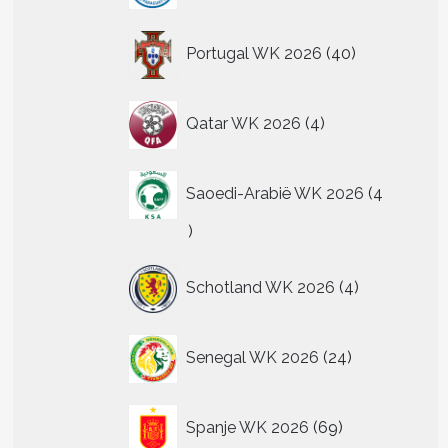
40
Portugal WK 2026
40
producten
4
Qatar WK 2026
4
producten
Saoedi-Arabië WK 2026
4
4
producten
4
Schotland WK 2026
4
producten
24
Senegal WK 2026
24
producten
69
Spanje WK 2026
69
producten