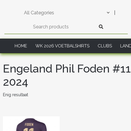
Skip
to
|
content
HOME
WK 2026 VOETBALSHIRTS
CLUBS
LAN
Engeland Phil Foden #1
2024
Enig resultaat