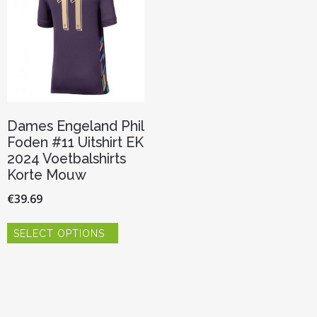
Dames Engeland Phil
Foden #11 Uitshirt EK
2024 Voetbalshirts
Korte Mouw
€
39.69
Dit
SELECT OPTIONS
product
heeft
meerdere
variaties.
Deze
optie