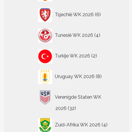
6
Tsjechië WK 2026
6
producten
4
Tunesië WK 2026
4
producten
2
Turkije WK 2026
2
producten
8
Uruguay WK 2026
8
producten
Verenigde Staten WK
32
2026
32
producten
4
Zuid-Afrika WK 2026
4
producten