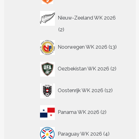
Nieuw-Zeeland WK 2026
2
2
producten
13
Noorwegen WK 2026
13
producten
2
Oezbekistan WK 2026
2
producten
12
Oostenrijk WK 2026
12
producten
2
Panama WK 2026
2
producten
4
Paraguay WK 2026
4
producten