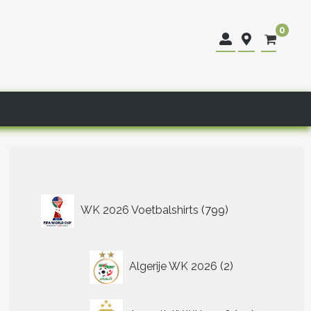
0
799
WK 2026 Voetbalshirts
799
producten
2
Algerije WK 2026
2
producten
40