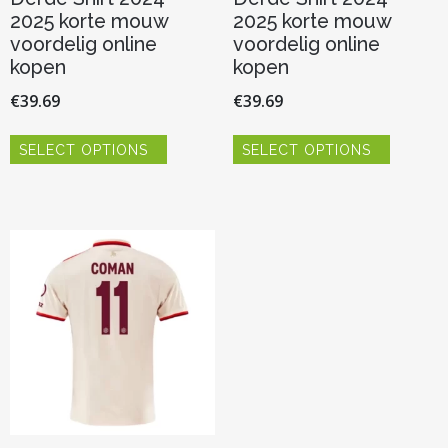
2025 korte mouw
2025 korte mouw
voordelig online
voordelig online
kopen
kopen
€
39.69
€
39.69
Dit
Dit
SELECT OPTIONS
SELECT OPTIONS
product
product
heeft
heeft
meerdere
meerder
variaties.
variaties.
Deze
Deze
optie
optie
kan
kan
gekozen
gekozen
worden
worden
op
op
de
de
productpagina
productp