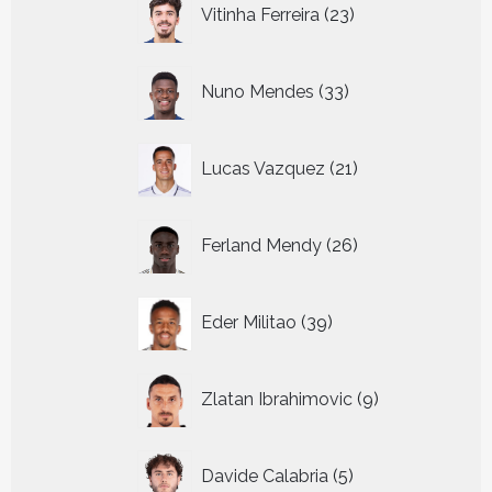
23
Vitinha Ferreira
23
producten
33
Nuno Mendes
33
producten
21
Lucas Vazquez
21
producten
26
Ferland Mendy
26
producten
39
Eder Militao
39
producten
9
Zlatan Ibrahimovic
9
producten
5
Davide Calabria
5
producten