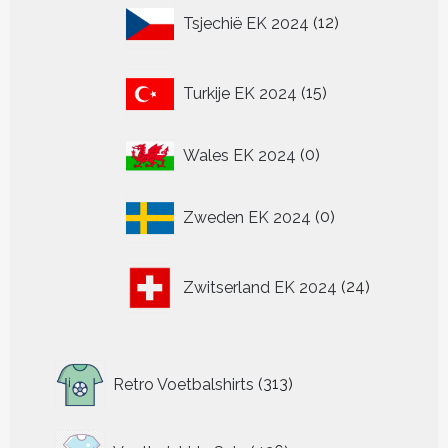
12
Tsjechië EK 2024
12
producten
15
Turkije EK 2024
15
producten
0
Wales EK 2024
0
producten
0
Zweden EK 2024
0
producten
24
Zwitserland EK 2024
24
producten
313
Retro Voetbalshirts
313
producten
426