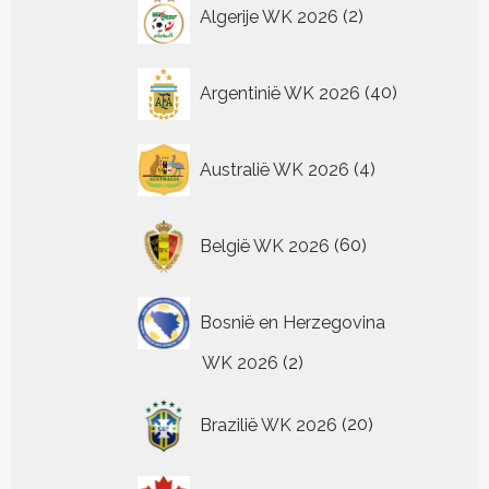
2
productpagina
Algerije WK 2026
2
producten
40
Argentinië WK 2026
40
producten
4
Australië WK 2026
4
producten
60
België WK 2026
60
producten
Bosnië en Herzegovina
2
WK 2026
2
producten
20
Brazilië WK 2026
20
producten
6