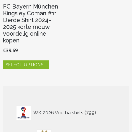
FC Bayern München
Kingsley Coman #11
Derde Shirt 2024-
2025 korte mouw
voordelig online
kopen
€
39.69
Dit
SELECT OPTIONS
product
heeft
meerdere
variaties.
Deze
optie
kan
799
gekozen
WK 2026 Voetbalshirts
799
worden
producten
op
de