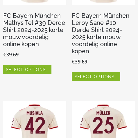
FC Bayern München
FC Bayern München
Mathys Tel #39 Derde
Leroy Sane #10
Shirt 2024-2025 korte
Derde Shirt 2024-
mouw voordelig
2025 korte mouw
online kopen
voordelig online
kopen
€
39.69
€
39.69
Dit
SELECT OPTIONS
product
Dit
heeft
SELECT OPTIONS
product
meerdere
heeft
variaties.
meerder
Deze
variaties.
optie
Deze
kan
optie
gekozen
kan
worden
gekozen
op
worden
de
op