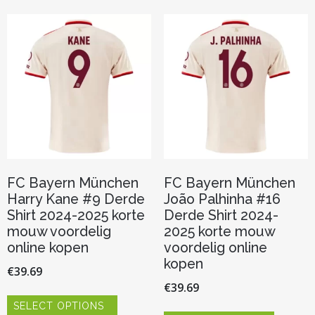
Deze
variaties.
optie
Deze
kan
optie
gekozen
kan
worden
gekozen
op
worden
de
op
productpagina
de
productp
FC Bayern München
FC Bayern München
Harry Kane #9 Derde
João Palhinha #16
Shirt 2024-2025 korte
Derde Shirt 2024-
mouw voordelig
2025 korte mouw
online kopen
voordelig online
kopen
€
39.69
€
39.69
Dit
SELECT OPTIONS
product
Dit