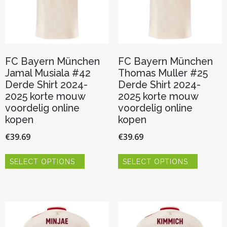
productpagina
de
productp
FC Bayern München
FC Bayern München
Jamal Musiala #42
Thomas Muller #25
Derde Shirt 2024-
Derde Shirt 2024-
2025 korte mouw
2025 korte mouw
voordelig online
voordelig online
kopen
kopen
€
39.69
€
39.69
Dit
Dit
SELECT OPTIONS
SELECT OPTIONS
product
product
heeft
heeft
meerdere
meerder
variaties.
variaties.
Deze
Deze
optie
optie
kan
kan