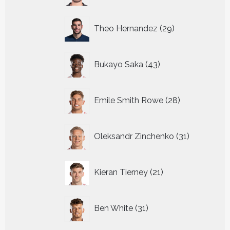
29
Theo Hernandez
29
producten
43
Bukayo Saka
43
producten
28
Emile Smith Rowe
28
producten
31
Oleksandr Zinchenko
31
producten
21
Kieran Tierney
21
producten
31
Ben White
31
producten