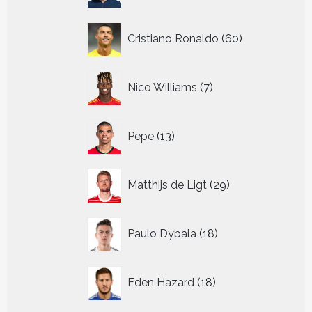
60
Cristiano Ronaldo
60
producten
7
Nico Williams
7
producten
13
Pepe
13
producten
29
Matthijs de Ligt
29
producten
18
Paulo Dybala
18
producten
18
Eden Hazard
18
producten