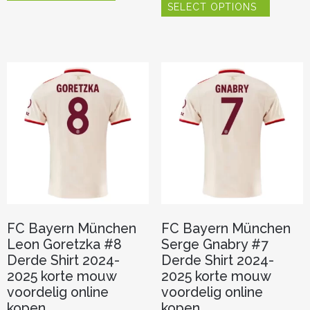
heeft
SELECT OPTIONS
product
meerdere
heeft
variaties.
meerder
Deze
variaties.
optie
Deze
kan
optie
gekozen
kan
worden
gekozen
op
worden
de
op
productpagina
de
productp
FC Bayern München
FC Bayern München
Leon Goretzka #8
Serge Gnabry #7
Derde Shirt 2024-
Derde Shirt 2024-
2025 korte mouw
2025 korte mouw
voordelig online
voordelig online
kopen
kopen