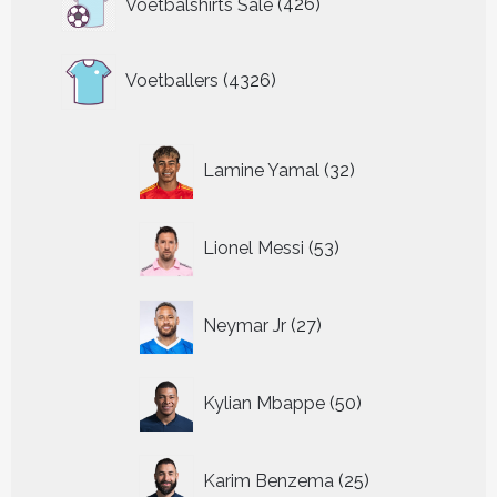
Voetbalshirts Sale
426
producten
4326
Voetballers
4326
producten
32
Lamine Yamal
32
producten
53
Lionel Messi
53
producten
27
Neymar Jr
27
producten
50
Kylian Mbappe
50
producten
25
Karim Benzema
25
producten