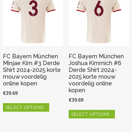
gekozen
gekozen
worden
worden
op
op
de
de
productpagina
productp
FC Bayern München
FC Bayern München
Minjae Kim #3 Derde
Joshua Kimmich #6
Shirt 2024-2025 korte
Derde Shirt 2024-
mouw voordelig
2025 korte mouw
online kopen
voordelig online
kopen
€
39.69
€
39.69
Dit
SELECT OPTIONS
product
Dit
heeft
SELECT OPTIONS
product
meerdere
heeft
variaties.
meerder