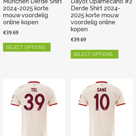
München Derde Shirt
Dayot Upamecano #2
2024-2025 korte
Derde Shirt 2024-
mouw voordelig
2025 korte mouw
online kopen
voordelig online
kopen
€
39.69
€
39.69
Dit
SELECT OPTIONS
product
Dit
heeft
SELECT OPTIONS
product
meerdere
heeft
variaties.
meerder
Deze
variaties.
optie
Deze
kan
optie
gekozen
kan
worden
gekozen
op
worden
de
op
productpagina
de
productp