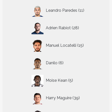
11
Leandro Paredes
11
producten
28
Adrien Rabiot
28
producten
15
Manuel Locatelli
15
producten
6
Danilo
6
producten
5
Moise Kean
5
producten
39
Harry Maguire
39
producten