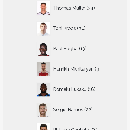
34
Thomas Muller
34
producten
34
Toni Kroos
34
producten
13
Paul Pogba
13
producten
9
Henrikh Mkhitaryan
9
producten
18
Romelu Lukaku
18
producten
22
Sergio Ramos
22
producten
8
Philippe Coutinho
8