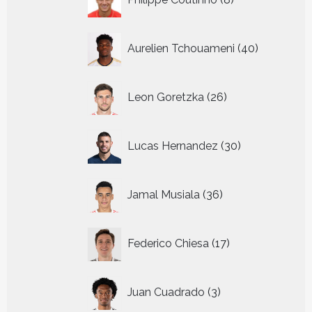
producten
40
Aurelien Tchouameni
40
producten
26
Leon Goretzka
26
producten
30
Lucas Hernandez
30
producten
36
Jamal Musiala
36
producten
17
Federico Chiesa
17
producten
3
Juan Cuadrado
3
producten