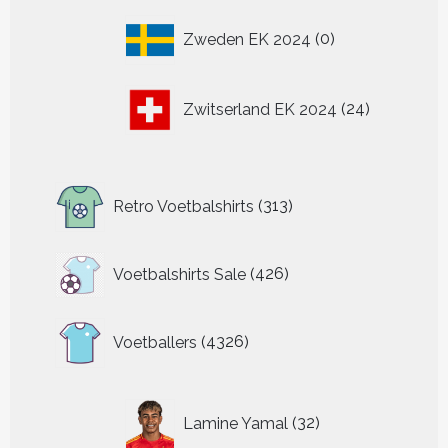
0
Zweden EK 2024
0
producten
24
Zwitserland EK 2024
24
producten
313
Retro Voetbalshirts
313
producten
426
Voetbalshirts Sale
426
producten
4326
Voetballers
4326
producten
32
Lamine Yamal
32
producten