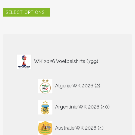
Dit
SELECT OPTIONS
product
heeft
meerdere
variaties.
Deze
optie
kan
799
gekozen
WK 2026 Voetbalshirts
799
worden
producten
op
de
2
productpagina
Algerije WK 2026
2
producten
40
Argentinië WK 2026
40
producten
4
Australië WK 2026
4
producten