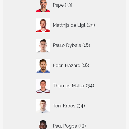
13
Pepe
13
producten
29
Matthijs de Ligt
29
producten
18
Paulo Dybala
18
producten
18
Eden Hazard
18
producten
34
Thomas Muller
34
producten
34
Toni Kroos
34
producten
13
Paul Pogba
13
producten