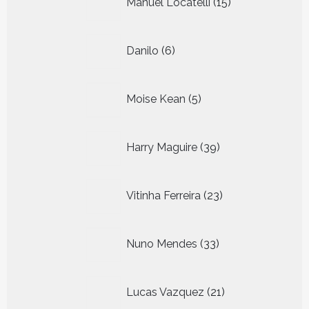
Manuel Locatelli
15
producten
6
Danilo
6
producten
5
Moise Kean
5
producten
39
Harry Maguire
39
producten
23
Vitinha Ferreira
23
producten
33
Nuno Mendes
33
producten
21
Lucas Vazquez
21
producten