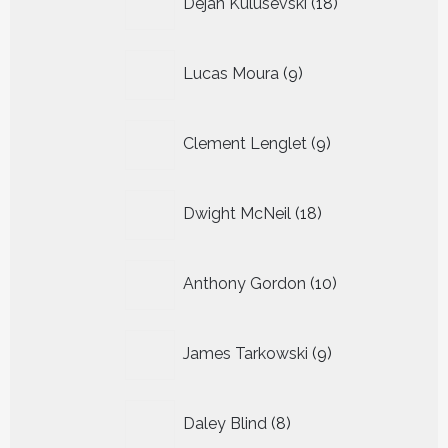
Dejan Kulusevski
18
producten
9
Lucas Moura
9
producten
9
Clement Lenglet
9
producten
18
Dwight McNeil
18
producten
10
Anthony Gordon
10
producten
9
James Tarkowski
9
producten
8
Daley Blind
8
producten