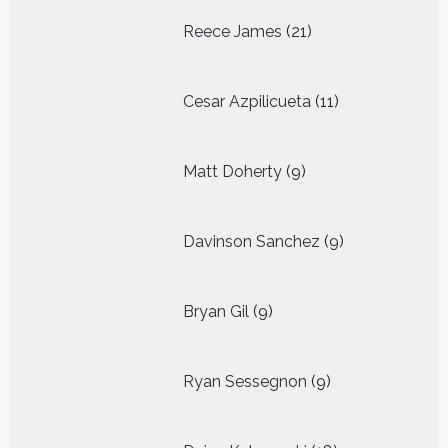
21
Reece James
21
producten
11
Cesar Azpilicueta
11
producten
9
Matt Doherty
9
producten
9
Davinson Sanchez
9
producten
9
Bryan Gil
9
producten
9
Ryan Sessegnon
9
producten
18