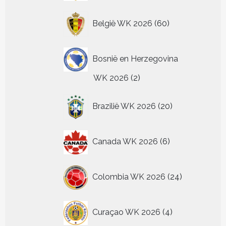
60
België WK 2026
60
producten
Bosnië en Herzegovina
2
WK 2026
2
producten
20
Brazilië WK 2026
20
producten
6
Canada WK 2026
6
producten
24
Colombia WK 2026
24
producten
4
Curaçao WK 2026
4
producten