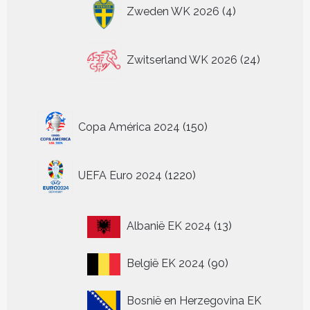
4
Zweden WK 2026
4
producten
24
Zwitserland WK 2026
24
producten
150
Copa América 2024
150
producten
1220
UEFA Euro 2024
1220
producten
13
Albanië EK 2024
13
producten
90
België EK 2024
90
producten
Bosnië en Herzegovina EK