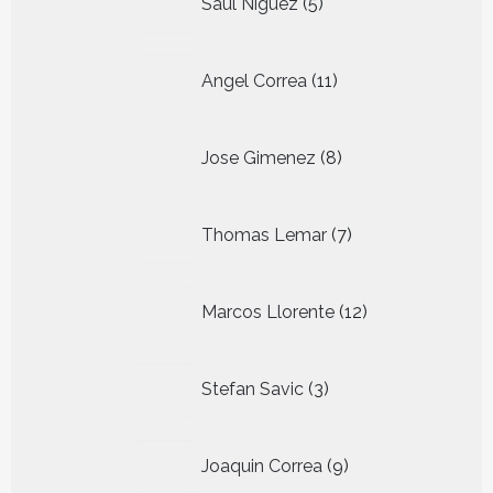
Saul Niguez
5
producten
11
Angel Correa
11
producten
8
Jose Gimenez
8
producten
7
Thomas Lemar
7
producten
12
Marcos Llorente
12
producten
3
Stefan Savic
3
producten
9
Joaquin Correa
9
producten