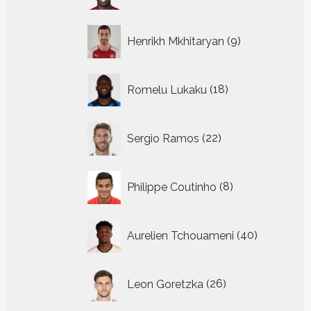
9
Henrikh Mkhitaryan
9
producten
18
Romelu Lukaku
18
producten
22
Sergio Ramos
22
producten
8
Philippe Coutinho
8
producten
40
Aurelien Tchouameni
40
producten
26
Leon Goretzka
26
producten