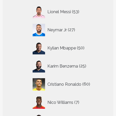
53
Lionel Messi
53
producten
27
Neymar Jr
27
producten
50
Kylian Mbappe
50
producten
25
Karim Benzema
25
producten
60
Cristiano Ronaldo
60
producten
7
Nico Williams
7
producten