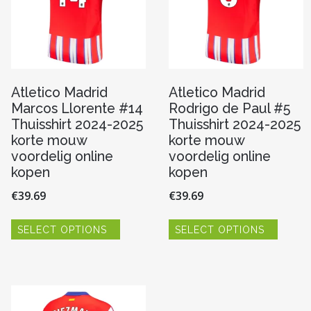
Atletico Madrid
Atletico Madrid
Marcos Llorente #14
Rodrigo de Paul #5
Thuisshirt 2024-2025
Thuisshirt 2024-2025
korte mouw
korte mouw
voordelig online
voordelig online
kopen
kopen
€
39.69
€
39.69
Dit
Dit
SELECT OPTIONS
SELECT OPTIONS
product
produc
re
heeft
heeft
meerdere
meerde
variaties.
variaties
Deze
Deze
optie
optie