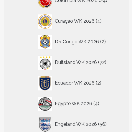
Colombia WK 2026
24
producten
n
n
4
Curaçao WK 2026
4
producten
tpagina
2
DR Congo WK 2026
2
producten
72
Duitsland WK 2026
72
producten
2
Ecuador WK 2026
2
producten
4
Egypte WK 2026
4
producten
56
Engeland WK 2026
56
producten