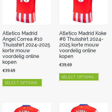
Atletico Madrid
Atletico Madrid Koke
Angel Correa #10
#6 Thuisshirt 2024-
Thuisshirt 2024-2025
2025 korte mouw
korte mouw
voordelig online
voordelig online
kopen
kopen
€
39.69
€
39.69
Dit
SELECT OPTIONS
product
Dit
heeft
SELECT OPTIONS
product
meerde
heeft
variaties.
meerdere
Deze
variaties.
optie
Deze
kan
optie