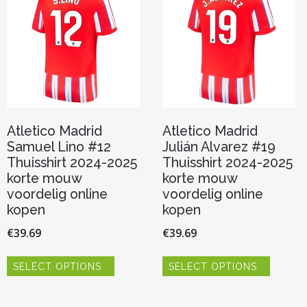
gekoze
kan
worden
gekozen
op
worden
de
op
product
de
productpagina
Atletico Madrid
Atletico Madrid
Samuel Lino #12
Julián Alvarez #19
Thuisshirt 2024-2025
Thuisshirt 2024-2025
korte mouw
korte mouw
voordelig online
voordelig online
kopen
kopen
€
39.69
€
39.69
Dit
Dit
SELECT OPTIONS
SELECT OPTIONS
product
product
heeft
heeft
meerdere
meerde