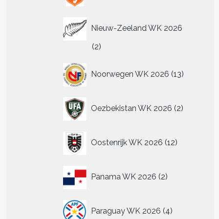
Nieuw-Zeeland WK 2026
2
2
producten
13
Noorwegen WK 2026
13
producten
2
Oezbekistan WK 2026
2
producten
12
Oostenrijk WK 2026
12
producten
2
Panama WK 2026
2
producten
4
Paraguay WK 2026
4
producten