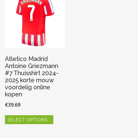
n
kan
kan
gekozen
gekoze
worden
worde
op
op
pagina
de
de
productpagina
produc
Atletico Madrid
Antoine Griezmann
#7 Thuisshirt 2024-
2025 korte mouw
voordelig online
kopen
€
39.69
Dit
SELECT OPTIONS
product
heeft
re
meerdere