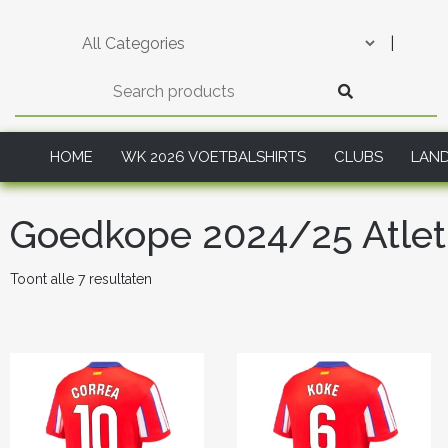
Skip
to
|
content
HOME
WK 2026 VOETBALSHIRTS
CLUBS
LAN
Goedkope 2024/25 Atleti
Gesorteerd
Toont alle 7 resultaten
op
nieuwste