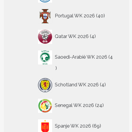
40
Portugal WK 2026
40
producten
4
Qatar WK 2026
4
producten
Saoedi-Arabië WK 2026
4
4
producten
4
Schotland WK 2026
4
producten
24
Senegal WK 2026
24
producten
69
Spanje WK 2026
69
producten