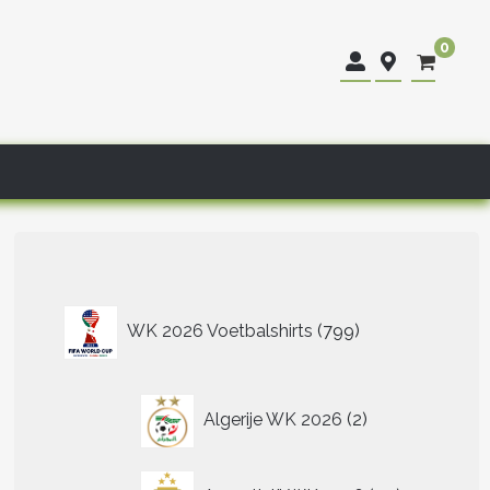
0
799
WK 2026 Voetbalshirts
799
producten
2
Algerije WK 2026
2
producten
40