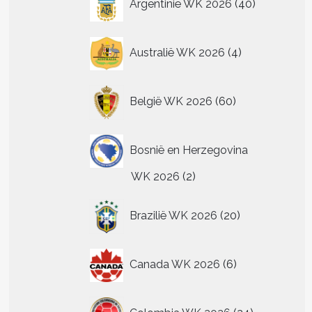
Argentinië WK 2026
40
producten
4
Australië WK 2026
4
producten
60
België WK 2026
60
producten
Bosnië en Herzegovina
2
WK 2026
2
producten
20
Brazilië WK 2026
20
producten
t
6
re
Canada WK 2026
6
producten
.
24