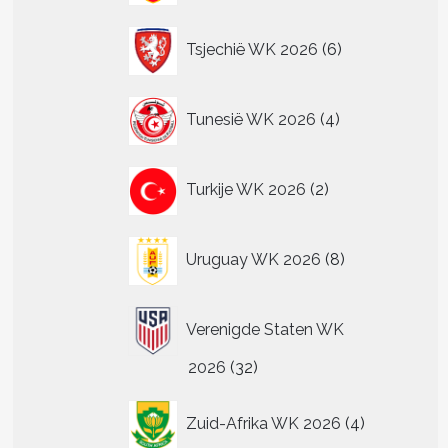
6
Tsjechië WK 2026
6
producten
4
Tunesië WK 2026
4
producten
2
Turkije WK 2026
2
producten
8
Uruguay WK 2026
8
producten
Verenigde Staten WK
32
2026
32
producten
4
Zuid-Afrika WK 2026
4
producten