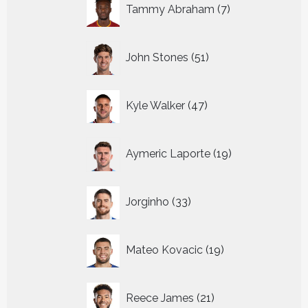
7
Tammy Abraham
7
producten
51
John Stones
51
producten
47
Kyle Walker
47
producten
19
Aymeric Laporte
19
producten
33
Jorginho
33
producten
19
Mateo Kovacic
19
producten
21
Reece James
21
producten