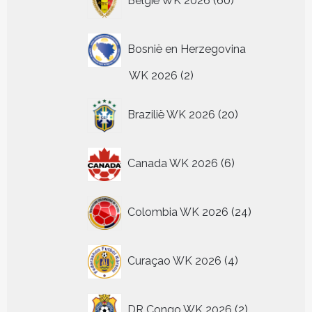
België WK 2026
60
producten
Bosnië en Herzegovina
2
WK 2026
2
producten
20
Brazilië WK 2026
20
producten
6
Canada WK 2026
6
producten
24
Colombia WK 2026
24
producten
4
Curaçao WK 2026
4
producten
2
DR Congo WK 2026
2