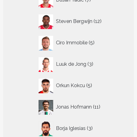
producten
12
Steven Bergwijn
12
producten
5
Ciro Immobile
5
producten
3
Luuk de Jong
3
producten
5
Orkun Kokcu
5
producten
11
Jonas Hofmann
11
producten
3
Borja Iglesias
3
producten