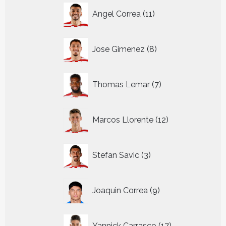
11
Angel Correa
11
producten
8
Jose Gimenez
8
producten
7
Thomas Lemar
7
producten
12
Marcos Llorente
12
producten
3
Stefan Savic
3
producten
9
Joaquin Correa
9
producten
17
Yannick Carrasco
17