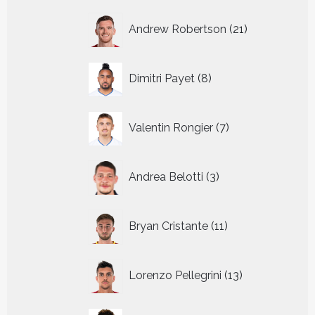
21
Andrew Robertson
21
producten
8
Dimitri Payet
8
producten
7
Valentin Rongier
7
producten
3
Andrea Belotti
3
producten
11
Bryan Cristante
11
producten
13
Lorenzo Pellegrini
13
producten