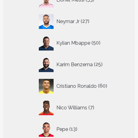
producten
27
Neymar Jr
27
producten
50
Kylian Mbappe
50
producten
25
Karim Benzema
25
producten
60
Cristiano Ronaldo
60
producten
7
Nico Williams
7
producten
13
Pepe
13
producten