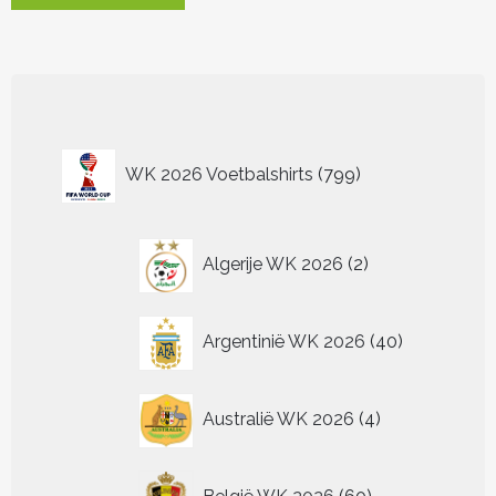
heeft
meerdere
variaties.
Deze
optie
kan
799
gekozen
WK 2026 Voetbalshirts
799
worden
producten
op
de
2
productpagina
Algerije WK 2026
2
producten
40
Argentinië WK 2026
40
producten
4
Australië WK 2026
4
producten
60