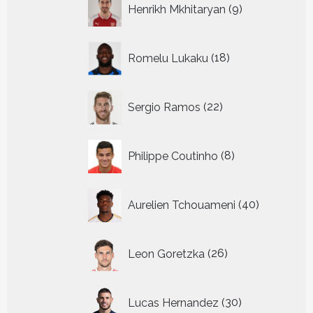
Henrikh Mkhitaryan
9
producten
18
Romelu Lukaku
18
producten
22
Sergio Ramos
22
producten
8
Philippe Coutinho
8
producten
40
Aurelien Tchouameni
40
producten
26
Leon Goretzka
26
producten
30
Lucas Hernandez
30
producten