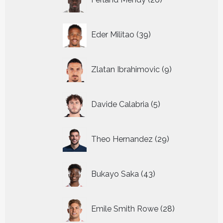
producten
39
Eder Militao
39
producten
9
Zlatan Ibrahimovic
9
producten
5
Davide Calabria
5
producten
29
Theo Hernandez
29
producten
43
Bukayo Saka
43
producten
28
Emile Smith Rowe
28
producten