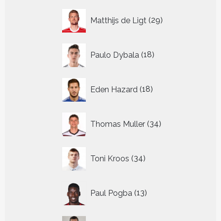
29
Matthijs de Ligt
29
producten
18
Paulo Dybala
18
producten
18
Eden Hazard
18
producten
34
Thomas Muller
34
producten
34
Toni Kroos
34
producten
13
Paul Pogba
13
producten
9