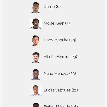
6
Danilo
6
producten
5
Moise Kean
5
producten
39
Harry Maguire
39
producten
23
Vitinha Ferreira
23
producten
33
Nuno Mendes
33
producten
21
Lucas Vazquez
21
producten
26
Ferland Mendy
26