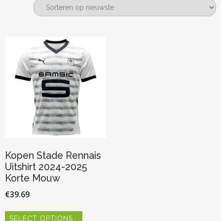
Kopen Stade Rennais
Uitshirt 2024-2025
Korte Mouw
€
39.69
Dit
SELECT OPTIONS
product