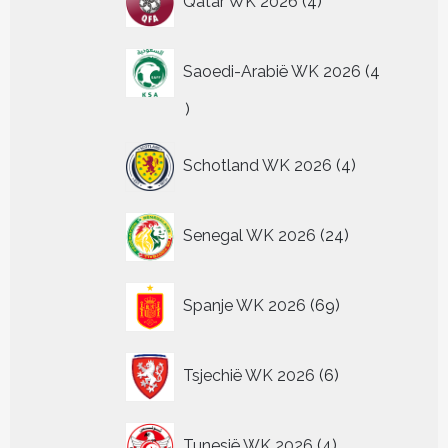
Qatar WK 2026
4
producten
Saoedi-Arabië WK 2026
4
4
producten
4
Schotland WK 2026
4
producten
24
Senegal WK 2026
24
producten
69
Spanje WK 2026
69
producten
6
Tsjechië WK 2026
6
producten
4
Tunesië WK 2026
4