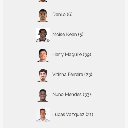
6
Danilo
6
producten
5
Moise Kean
5
producten
39
Harry Maguire
39
producten
23
Vitinha Ferreira
23
producten
33
Nuno Mendes
33
producten
21
Lucas Vazquez
21
producten