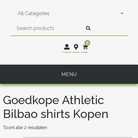
Skip
to
content
0
MENU
Goedkope Athletic
Bilbao shirts Kopen
Gesorteerd
Toont alle 2 resultaten
op