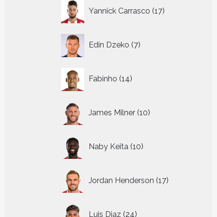
17
Yannick Carrasco
17
producten
7
Edin Dzeko
7
producten
14
Fabinho
14
producten
10
James Milner
10
producten
10
Naby Keita
10
producten
17
Jordan Henderson
17
producten
24
Luis Diaz
24