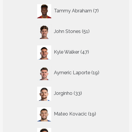
7
Tammy Abraham
7
producten
51
John Stones
51
producten
47
Kyle Walker
47
producten
19
Aymeric Laporte
19
producten
33
Jorginho
33
producten
19
Mateo Kovacic
19
producten
21