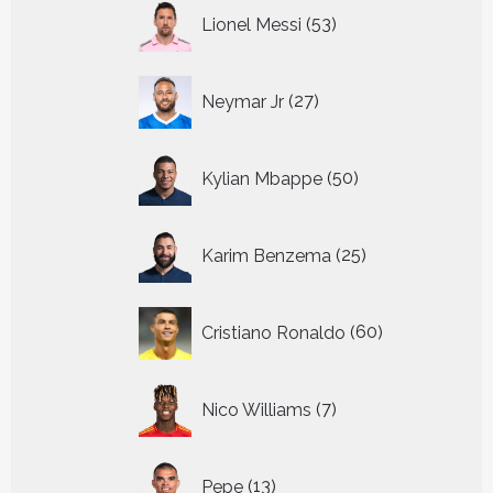
53
Lionel Messi
53
producten
27
Neymar Jr
27
producten
50
Kylian Mbappe
50
producten
25
Karim Benzema
25
producten
60
Cristiano Ronaldo
60
producten
7
Nico Williams
7
producten
13
Pepe
13