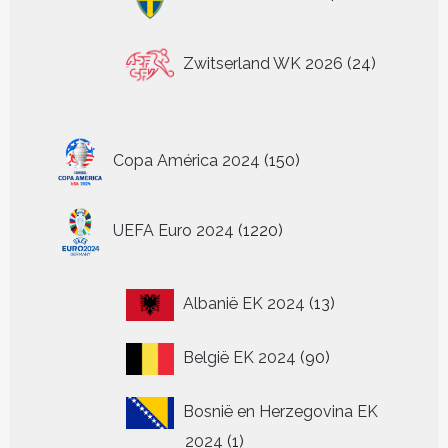
producten
24
Zwitserland WK 2026
24
producten
150
Copa América 2024
150
producten
1220
UEFA Euro 2024
1220
producten
13
Albanië EK 2024
13
producten
90
België EK 2024
90
producten
Bosnië en Herzegovina EK
1
2024
1