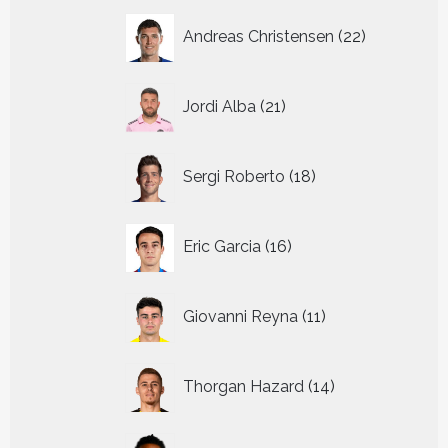
22
Andreas Christensen
22
producten
21
Jordi Alba
21
producten
18
Sergi Roberto
18
producten
16
Eric Garcia
16
producten
11
Giovanni Reyna
11
producten
14
Thorgan Hazard
14
producten
8