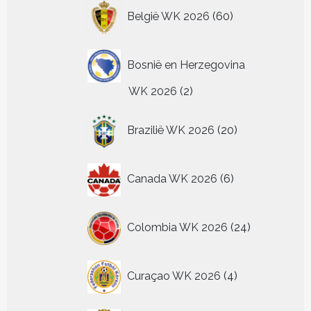
60
België WK 2026
60
producten
Bosnië en Herzegovina
2
WK 2026
2
producten
20
Brazilië WK 2026
20
producten
6
Canada WK 2026
6
producten
24
Colombia WK 2026
24
producten
4
Curaçao WK 2026
4
producten