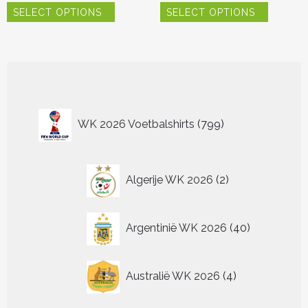
SELECT OPTIONS
SELECT OPTIONS
product
product
heeft
heeft
meerdere
meerder
variaties.
variaties.
Deze
Deze
optie
optie
kan
kan
799
gekozen
gekozen
WK 2026 Voetbalshirts
799
worden
worden
producten
op
op
de
de
2
productpagina
productp
Algerije WK 2026
2
producten
40
Argentinië WK 2026
40
producten
4
Australië WK 2026
4
producten