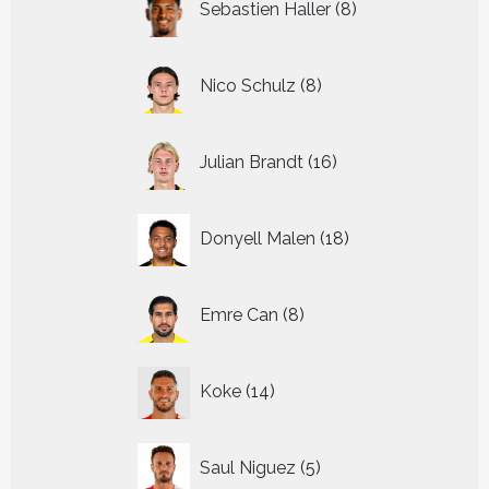
Sebastien Haller
8
producten
8
Nico Schulz
8
producten
16
Julian Brandt
16
producten
18
Donyell Malen
18
producten
8
Emre Can
8
producten
14
Koke
14
producten
5
Saul Niguez
5
producten