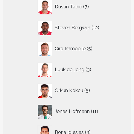
7
Dusan Tadic
7
producten
12
Steven Bergwijn
12
producten
5
Ciro Immobile
5
producten
3
Luuk de Jong
3
producten
5
Orkun Kokcu
5
producten
11
Jonas Hofmann
11
producten
3
Borja Iglesias
3