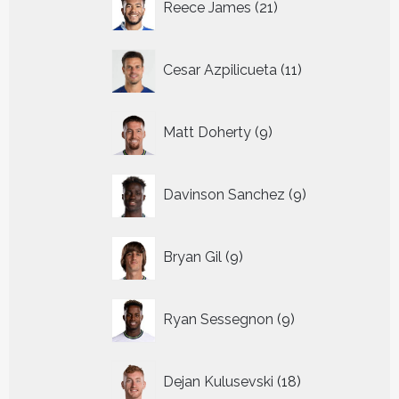
Reece James
21
producten
11
Cesar Azpilicueta
11
producten
9
Matt Doherty
9
producten
9
Davinson Sanchez
9
producten
9
Bryan Gil
9
producten
9
Ryan Sessegnon
9
producten
18
Dejan Kulusevski
18
producten