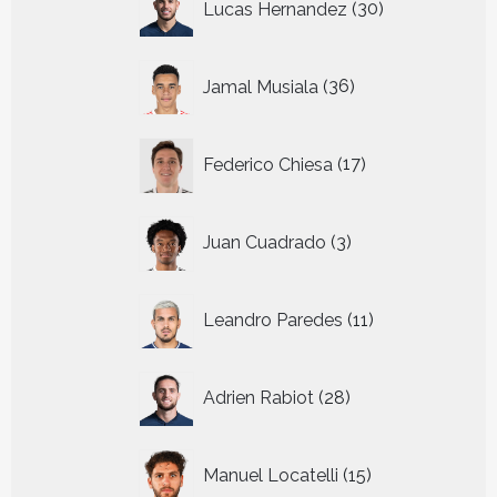
Lucas Hernandez
30
producten
36
Jamal Musiala
36
producten
17
Federico Chiesa
17
producten
3
Juan Cuadrado
3
producten
11
Leandro Paredes
11
producten
28
Adrien Rabiot
28
producten
15
Manuel Locatelli
15
producten