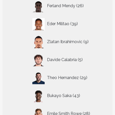
26
Ferland Mendy
26
producten
39
Eder Militao
39
producten
9
Zlatan Ibrahimovic
9
producten
5
Davide Calabria
5
producten
29
Theo Hernandez
29
producten
43
Bukayo Saka
43
producten
28
Emile Smith Rowe
28