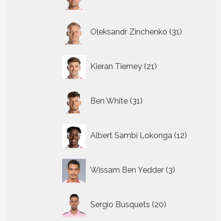
producten
31
Oleksandr Zinchenko
31
producten
21
Kieran Tierney
21
producten
31
Ben White
31
producten
12
Albert Sambi Lokonga
12
producte
3
Wissam Ben Yedder
3
producten
20
Sergio Busquets
20
producten