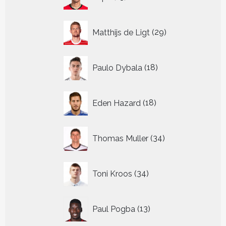
producten
29
Matthijs de Ligt
29
producten
18
Paulo Dybala
18
producten
18
Eden Hazard
18
producten
34
Thomas Muller
34
producten
34
Toni Kroos
34
producten
13
Paul Pogba
13
producten