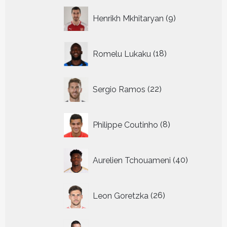
9
Henrikh Mkhitaryan
9
producten
18
Romelu Lukaku
18
producten
22
Sergio Ramos
22
producten
8
Philippe Coutinho
8
producten
40
Aurelien Tchouameni
40
producten
26
Leon Goretzka
26
producten
30