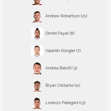
producten
21
Andrew Robertson
21
producten
8
Dimitri Payet
8
producten
7
Valentin Rongier
7
producten
3
Andrea Belotti
3
producten
11
Bryan Cristante
11
producten
13
Lorenzo Pellegrini
13
producten