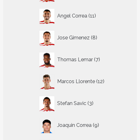
11
Angel Correa
11
producten
8
Jose Gimenez
8
producten
7
Thomas Lemar
7
producten
12
Marcos Llorente
12
producten
3
Stefan Savic
3
producten
9
Joaquin Correa
9
producten