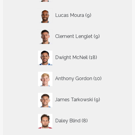
9
Lucas Moura
9
producten
9
Clement Lenglet
9
producten
18
Dwight McNeil
18
producten
10
Anthony Gordon
10
producten
9
James Tarkowski
9
producten
8
Daley Blind
8
producten