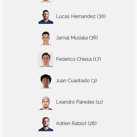
30
Lucas Hernandez
30
producten
36
Jamal Musiala
36
producten
17
Federico Chiesa
17
producten
3
Juan Cuadrado
3
producten
11
Leandro Paredes
11
producten
28
Adrien Rabiot
28
producten