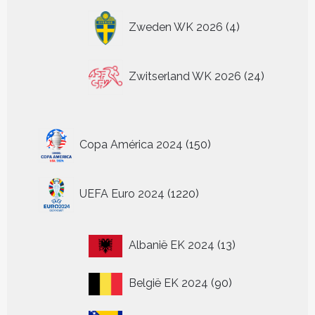
4
Zweden WK 2026
4
producten
24
Zwitserland WK 2026
24
producten
150
Copa América 2024
150
producten
1220
UEFA Euro 2024
1220
producten
13
Albanië EK 2024
13
producten
90
België EK 2024
90
producten