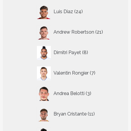
24
Luis Diaz
24
producten
21
Andrew Robertson
21
producten
8
Dimitri Payet
8
producten
7
Valentin Rongier
7
producten
3
Andrea Belotti
3
producten
11
Bryan Cristante
11
producten
13