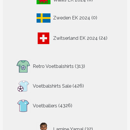
producten
0
Zweden EK 2024
0
producten
24
Zwitserland EK 2024
24
producten
313
Retro Voetbalshirts
313
producten
426
Voetbalshirts Sale
426
producten
4326
Voetballers
4326
producten
32
Lamine Yamal
32