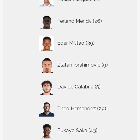
producten
26
Ferland Mendy
26
producten
39
Eder Militao
39
producten
9
Zlatan Ibrahimovic
9
producten
5
Davide Calabria
5
producten
29
Theo Hernandez
29
producten
43
Bukayo Saka
43
producten