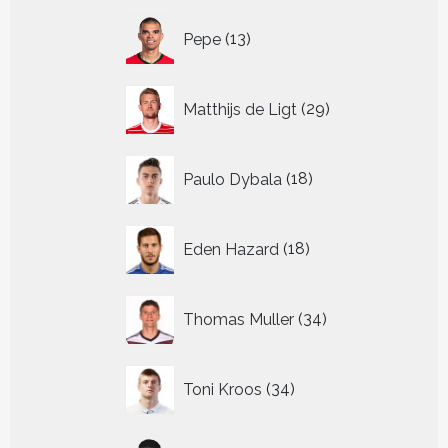
13
Pepe
13
producten
29
Matthijs de Ligt
29
producten
18
Paulo Dybala
18
producten
18
Eden Hazard
18
producten
34
Thomas Muller
34
producten
34
Toni Kroos
34
producten
13