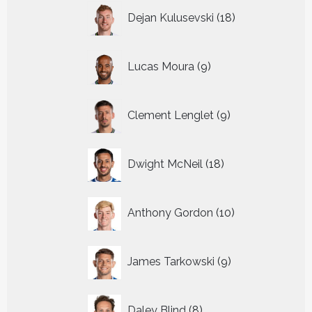
18
Dejan Kulusevski
18
producten
9
Lucas Moura
9
producten
9
Clement Lenglet
9
producten
18
Dwight McNeil
18
producten
10
Anthony Gordon
10
producten
9
James Tarkowski
9
producten
8
Daley Blind
8