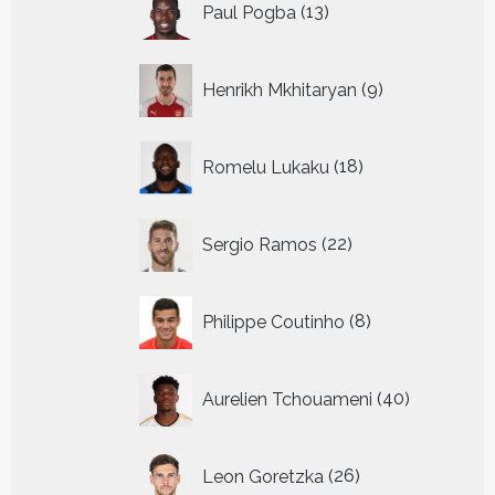
Paul Pogba
13
producten
9
Henrikh Mkhitaryan
9
producten
18
Romelu Lukaku
18
producten
22
Sergio Ramos
22
producten
8
Philippe Coutinho
8
producten
40
Aurelien Tchouameni
40
producten
26
Leon Goretzka
26
producten