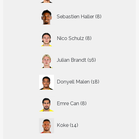
8
Sebastien Haller
8
producten
8
Nico Schulz
8
producten
16
Julian Brandt
16
producten
18
Donyell Malen
18
producten
8
Emre Can
8
producten
14
Koke
14
producten