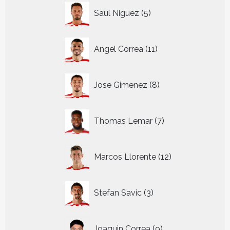
5
Saul Niguez
5
producten
11
Angel Correa
11
producten
8
Jose Gimenez
8
producten
7
Thomas Lemar
7
producten
12
Marcos Llorente
12
producten
3
Stefan Savic
3
producten
9
Joaquin Correa
9