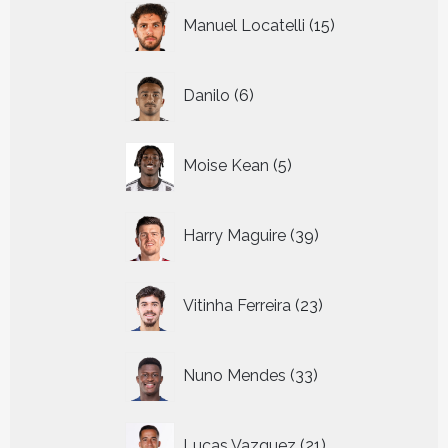
15
Manuel Locatelli
15
producten
6
Danilo
6
producten
5
Moise Kean
5
producten
39
Harry Maguire
39
producten
23
Vitinha Ferreira
23
producten
33
Nuno Mendes
33
producten
21
Lucas Vazquez
21