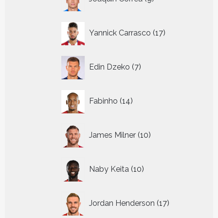
producten
17
Yannick Carrasco
17
producten
7
Edin Dzeko
7
producten
14
Fabinho
14
producten
10
James Milner
10
producten
10
Naby Keita
10
producten
17
Jordan Henderson
17
producten