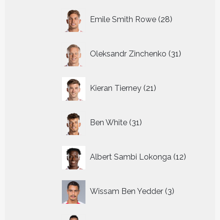
28
Emile Smith Rowe
28
producten
31
Oleksandr Zinchenko
31
producten
21
Kieran Tierney
21
producten
31
Ben White
31
producten
12
Albert Sambi Lokonga
12
producte
3
Wissam Ben Yedder
3
producten
20