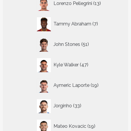
Lorenzo Pellegrini
13
producten
7
Tammy Abraham
7
producten
51
John Stones
51
producten
47
Kyle Walker
47
producten
19
Aymeric Laporte
19
producten
33
Jorginho
33
producten
19
Mateo Kovacic
19
producten