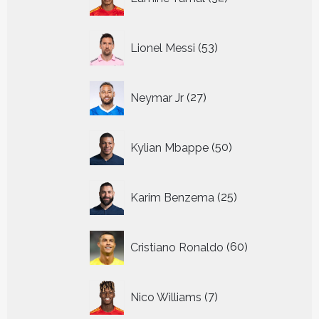
producten
53
Lionel Messi
53
producten
27
Neymar Jr
27
producten
50
Kylian Mbappe
50
producten
25
Karim Benzema
25
producten
60
Cristiano Ronaldo
60
producten
7
Nico Williams
7
producten