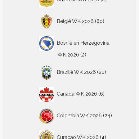
producten
60
België WK 2026
60
producten
Bosnië en Herzegovina
2
WK 2026
2
producten
20
Brazilië WK 2026
20
producten
6
Canada WK 2026
6
producten
24
Colombia WK 2026
24
producten
4
Curaçao WK 2026
4