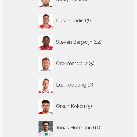
producten
7
Dusan Tadic
7
producten
12
Steven Bergwijn
12
producten
5
Ciro Immobile
5
producten
3
Luuk de Jong
3
producten
5
Orkun Kokcu
5
producten
11
Jonas Hofmann
11
producten