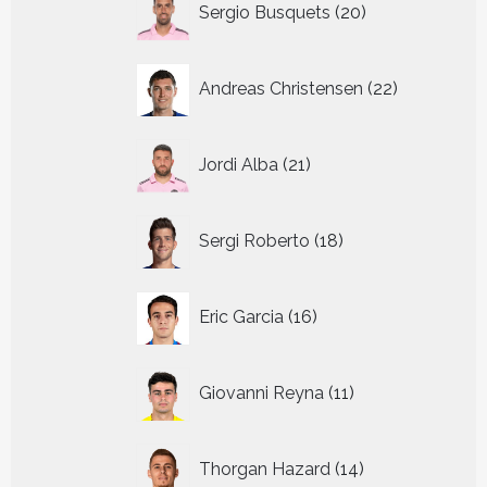
Sergio Busquets
20
producten
22
Andreas Christensen
22
producten
21
Jordi Alba
21
producten
18
Sergi Roberto
18
producten
16
Eric Garcia
16
producten
11
Giovanni Reyna
11
producten
14
Thorgan Hazard
14
producten