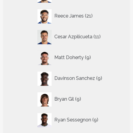
21
Reece James
21
producten
11
Cesar Azpilicueta
11
producten
9
Matt Doherty
9
producten
9
Davinson Sanchez
9
producten
9
Bryan Gil
9
producten
9
Ryan Sessegnon
9
producten