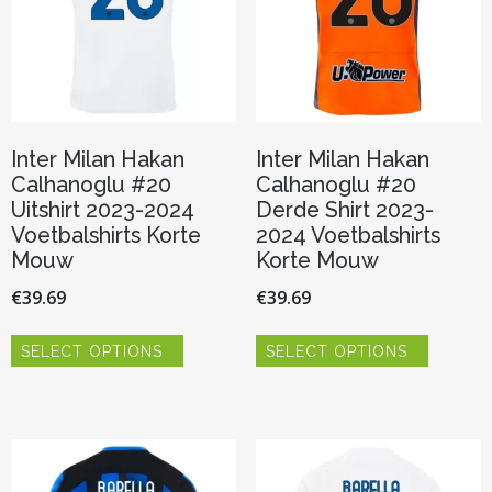
op
op
de
de
productpagina
productp
Inter Milan Hakan
Inter Milan Hakan
Calhanoglu #20
Calhanoglu #20
Uitshirt 2023-2024
Derde Shirt 2023-
Voetbalshirts Korte
2024 Voetbalshirts
Mouw
Korte Mouw
€
39.69
€
39.69
Dit
Dit
SELECT OPTIONS
SELECT OPTIONS
product
product
heeft
heeft
meerdere
meerder
variaties.
variaties.
Deze
Deze
optie
optie
kan
kan