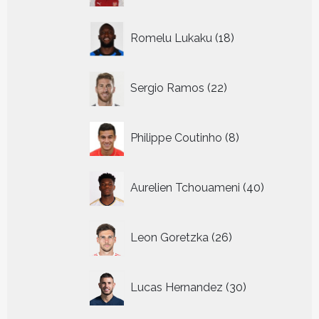
18
Romelu Lukaku
18
producten
22
Sergio Ramos
22
producten
8
Philippe Coutinho
8
producten
40
Aurelien Tchouameni
40
producten
26
Leon Goretzka
26
producten
30
Lucas Hernandez
30
producten