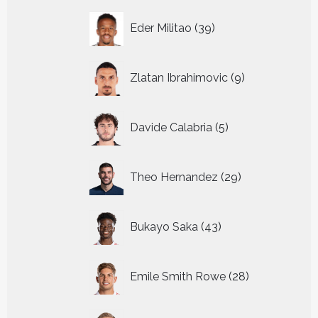
39
Eder Militao
39
producten
9
Zlatan Ibrahimovic
9
producten
5
Davide Calabria
5
producten
29
Theo Hernandez
29
producten
43
Bukayo Saka
43
producten
28
Emile Smith Rowe
28
producten
31