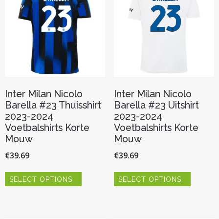
gekozen
gekozen
worden
worden
op
op
de
de
productpagina
productp
Inter Milan Nicolo
Inter Milan Nicolo
Barella #23 Thuisshirt
Barella #23 Uitshirt
2023-2024
2023-2024
Voetbalshirts Korte
Voetbalshirts Korte
Mouw
Mouw
€
39.69
€
39.69
Dit
Dit
SELECT OPTIONS
SELECT OPTIONS
product
product
heeft
heeft
meerdere
meerder
variaties.
variaties.