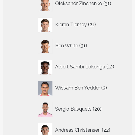
Oleksandr Zinchenko
31
producten
21
Kieran Tierney
21
producten
31
Ben White
31
producten
12
Albert Sambi Lokonga
12
producte
3
Wissam Ben Yedder
3
producten
20
Sergio Busquets
20
producten
22
Andreas Christensen
22
producten