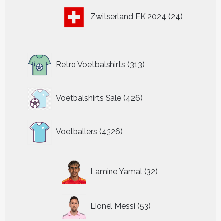
24
Zwitserland EK 2024
24
producten
313
Retro Voetbalshirts
313
producten
426
Voetbalshirts Sale
426
producten
4326
Voetballers
4326
producten
32
Lamine Yamal
32
producten
53
Lionel Messi
53
producten