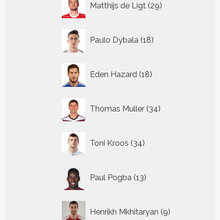
Matthijs de Ligt
29
producten
18
Paulo Dybala
18
producten
18
Eden Hazard
18
producten
34
Thomas Muller
34
producten
34
Toni Kroos
34
producten
13
Paul Pogba
13
producten
9
Henrikh Mkhitaryan
9
producten