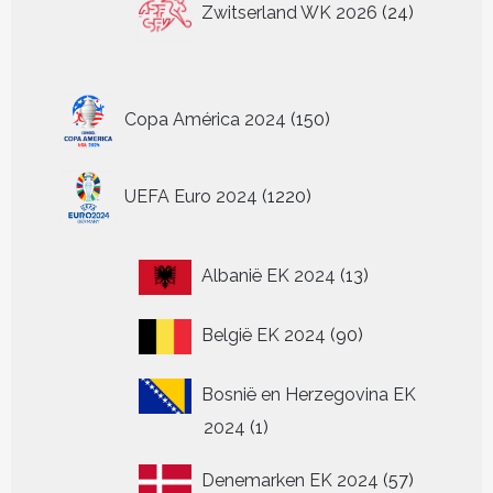
Zwitserland WK 2026
24
producten
150
Copa América 2024
150
producten
1220
UEFA Euro 2024
1220
producten
13
Albanië EK 2024
13
producten
90
België EK 2024
90
producten
Bosnië en Herzegovina EK
1
2024
1
product
57
Denemarken EK 2024
57