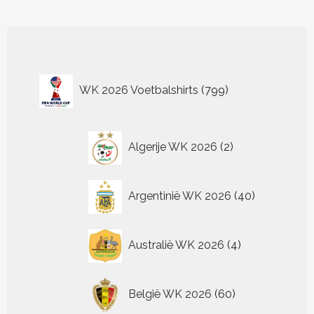
meerdere
meerder
variaties.
variaties.
Deze
Deze
optie
optie
kan
kan
799
gekozen
gekozen
WK 2026 Voetbalshirts
799
worden
worden
producten
op
op
de
de
2
productpagina
productp
Algerije WK 2026
2
producten
40
Argentinië WK 2026
40
producten
4
Australië WK 2026
4
producten
60
België WK 2026
60
producten