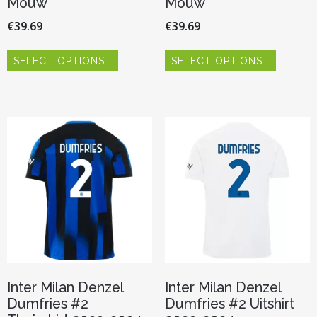
Mouw
Mouw
€
39.69
€
39.69
Dit
Dit
SELECT OPTIONS
SELECT OPTIONS
product
product
heeft
heeft
meerdere
meerder
variaties.
variaties.
Deze
Deze
optie
optie
kan
kan
gekozen
gekozen
worden
worden
op
op
de
de
productpagina
productp
Inter Milan Denzel
Inter Milan Denzel
Dumfries #2
Dumfries #2 Uitshirt