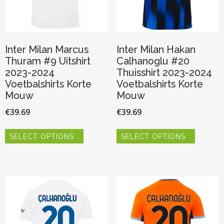
productpagina
productp
Inter Milan Marcus
Inter Milan Hakan
Thuram #9 Uitshirt
Calhanoglu #20
2023-2024
Thuisshirt 2023-2024
Voetbalshirts Korte
Voetbalshirts Korte
Mouw
Mouw
€
39.69
€
39.69
Dit
Dit
SELECT OPTIONS
SELECT OPTIONS
product
product
heeft
heeft
meerdere
meerder
variaties.
variaties.
Deze
Deze
optie
optie
kan
kan
gekozen
gekozen
worden
worden