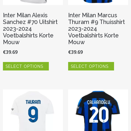
Inter Milan Alexis
Inter Milan Marcus
Sanchez #70 Uitshirt
Thuram #9 Thuisshirt
2023-2024
2023-2024
Voetbalshirts Korte
Voetbalshirts Korte
Mouw
Mouw
€
39.69
€
39.69
Dit
Dit
SELECT OPTIONS
SELECT OPTIONS
product
product
heeft
heeft
meerdere
meerder
variaties.
variaties.
Deze
Deze
optie
optie
kan
kan
gekozen
gekozen
worden
worden
op
op
de
de