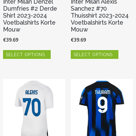
Inter Milan Denzel
Inter Milan Alexis
Dumfries #2 Derde
Sanchez #70
Shirt 2023-2024
Thuisshirt 2023-2024
Voetbalshirts Korte
Voetbalshirts Korte
Mouw
Mouw
€
39.69
€
39.69
Dit
Dit
SELECT OPTIONS
SELECT OPTIONS
product
product
heeft
heeft
meerdere
meerder
variaties.
variaties.
Deze
Deze
optie
optie
kan
kan
gekozen
gekozen
worden
worden
op
op
de
de
productpagina
productp