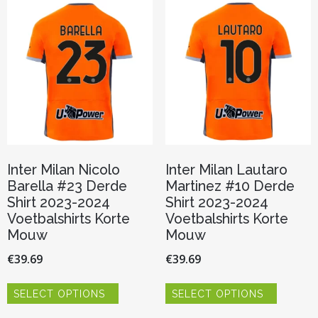
Deze
Deze
optie
optie
kan
kan
gekozen
gekozen
worden
worden
op
op
de
de
productpagina
productp
Inter Milan Nicolo
Inter Milan Lautaro
Barella #23 Derde
Martinez #10 Derde
Shirt 2023-2024
Shirt 2023-2024
Voetbalshirts Korte
Voetbalshirts Korte
Mouw
Mouw
€
39.69
€
39.69
Dit
Dit
SELECT OPTIONS
SELECT OPTIONS
product
product
heeft
heeft