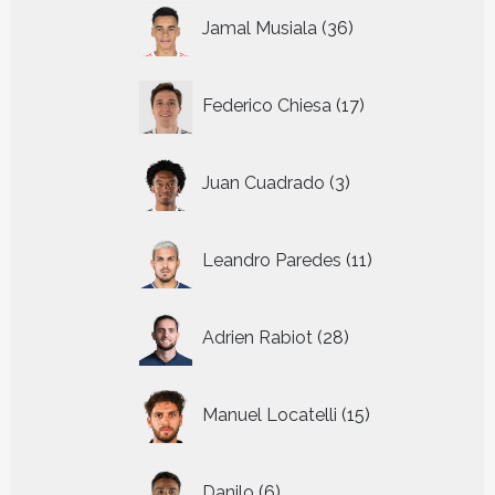
36
Jamal Musiala
36
producten
17
Federico Chiesa
17
producten
3
Juan Cuadrado
3
producten
11
Leandro Paredes
11
producten
28
Adrien Rabiot
28
producten
15
Manuel Locatelli
15
producten
6
Danilo
6