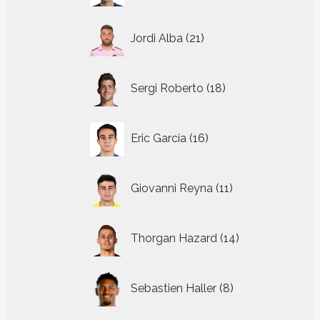
21
Jordi Alba
21
producten
18
Sergi Roberto
18
producten
16
Eric Garcia
16
producten
11
Giovanni Reyna
11
producten
14
Thorgan Hazard
14
producten
8
Sebastien Haller
8
producten