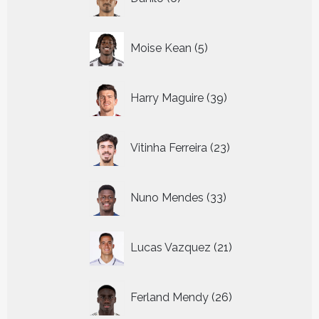
producten
5
Moise Kean
5
producten
39
Harry Maguire
39
producten
23
Vitinha Ferreira
23
producten
33
Nuno Mendes
33
producten
21
Lucas Vazquez
21
producten
26
Ferland Mendy
26
producten