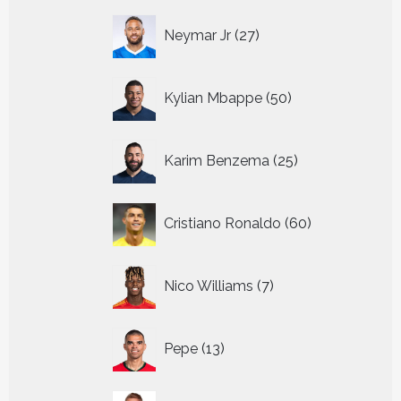
27
Neymar Jr
27
producten
50
Kylian Mbappe
50
producten
25
Karim Benzema
25
producten
60
Cristiano Ronaldo
60
producten
7
Nico Williams
7
producten
13
Pepe
13
producten
29