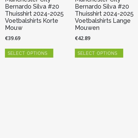
Bernardo Silva #20
Bernardo Silva #20
Thuisshirt 2024-2025
Thuisshirt 2024-2025
Voetbalshirts Korte
Voetbalshirts Lange
Mouw
Mouwen
€
39.69
€
42.89
Dit
Dit
SELECT OPTIONS
SELECT OPTIONS
product
produc
heeft
heeft
meerdere
meerde
variaties.
variaties
re
Deze
Deze
optie
optie
kan
kan
gekozen
gekoze
worden
worde
n
op
op
de
de
productpagina
produc
pagina