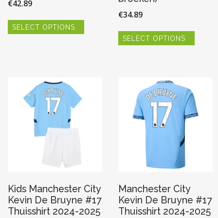
€
42.89
€
34.89
Dit
SELECT OPTIONS
product
Dit
heeft
SELECT OPTIONS
produc
re
meerdere
heeft
variaties.
meerde
Deze
variaties
optie
Deze
kan
optie
n
gekozen
kan
worden
gekoze
op
worde
de
op
pagina
productpagina
de
produc
Kids Manchester City
Manchester City
Kevin De Bruyne #17
Kevin De Bruyne #17
Thuisshirt 2024-2025
Thuisshirt 2024-2025