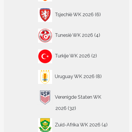
6
Tsjechië WK 2026
6
producten
4
Tunesië WK 2026
4
producten
t
2
Turkije WK 2026
2
producten
re
.
8
Uruguay WK 2026
8
producten
n
Verenigde Staten WK
n
32
2026
32
producten
tpagina
4
Zuid-Afrika WK 2026
4
producten