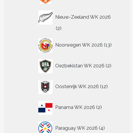
Nieuw-Zeeland WK 2026
t
2
2
producten
re
13
.
Noorwegen WK 2026
13
producten
2
Oezbekistan WK 2026
2
n
producten
n
12
Oostenrijk WK 2026
12
producten
tpagina
2
Panama WK 2026
2
producten
4
Paraguay WK 2026
4
producten