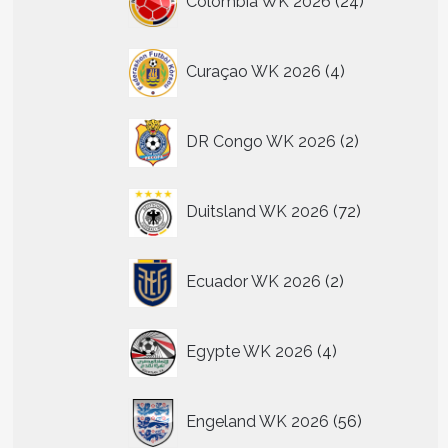
Colombia WK 2026
24
producten
n
4
Curaçao WK 2026
4
n
producten
2
tpagina
DR Congo WK 2026
2
producten
72
Duitsland WK 2026
72
producten
2
Ecuador WK 2026
2
producten
4
Egypte WK 2026
4
producten
t
56
Engeland WK 2026
56
producten
re