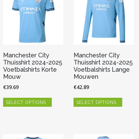
Manchester City
Manchester City
Thuisshirt 2024-2025
Thuisshirt 2024-2025
Voetbalshirts Korte
Voetbalshirts Lange
Mouw
Mouwen
€
39.69
€
42.89
Dit
Dit
SELECT OPTIONS
SELECT OPTIONS
product
product
heeft
heeft
meerdere
meerde
variaties.
variaties.
Deze
Deze
optie
optie