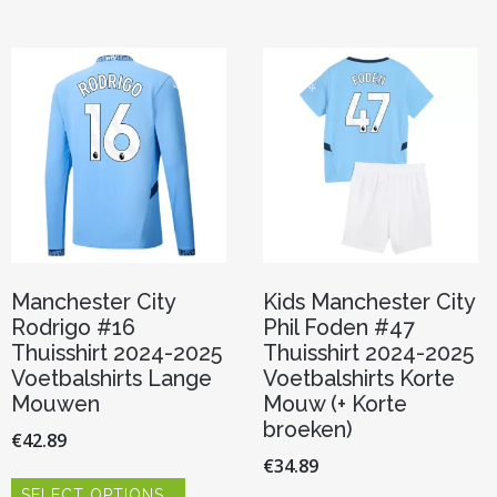
variaties.
meerdere
Deze
variaties.
optie
Deze
kan
optie
gekoze
kan
worden
gekozen
op
worden
de
op
product
de
productpagina
Manchester City
Kids Manchester City
Rodrigo #16
Phil Foden #47
Thuisshirt 2024-2025
Thuisshirt 2024-2025
Voetbalshirts Lange
Voetbalshirts Korte
Mouwen
Mouw (+ Korte
broeken)
€
42.89
€
34.89
Dit
SELECT OPTIONS
product