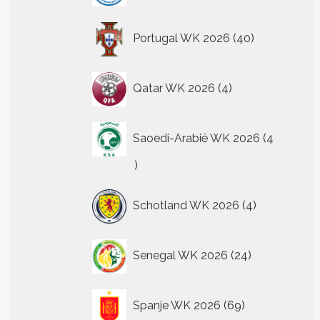
40
Portugal WK 2026
40
producten
4
t
Qatar WK 2026
4
producten
re
.
Saoedi-Arabië WK 2026
4
4
producten
n
4
n
Schotland WK 2026
4
producten
24
tpagina
Senegal WK 2026
24
producten
69
Spanje WK 2026
69
producten