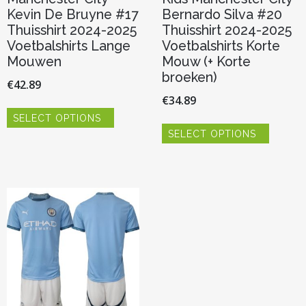
Kevin De Bruyne #17
Bernardo Silva #20
Thuisshirt 2024-2025
Thuisshirt 2024-2025
Voetbalshirts Lange
Voetbalshirts Korte
Mouwen
Mouw (+ Korte
broeken)
€
42.89
€
34.89
Dit
SELECT OPTIONS
product
Dit
heeft
SELECT OPTIONS
product
meerdere
heeft
variaties.
meerde
Deze
variaties.
optie
Deze
kan
optie
gekozen
kan
worden
gekoze
op
worden
de
op
productpagina
de
product