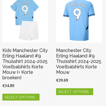
kan
kan
gekozen
gekoze
worden
worden
op
op
de
de
productpagina
product
Kids Manchester City
Manchester City
Erling Haaland #9
Erling Haaland #9
Thuisshirt 2024-2025
Thuisshirt 2024-2025
Voetbalshirts Korte
Voetbalshirts Korte
Mouw (+ Korte
Mouw
broeken)
€
39.69
€
34.89
Dit
SELECT OPTIONS
product
Dit
heeft
SELECT OPTIONS
product
meerde
heeft