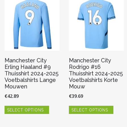
kan
optie
n
gekozen
kan
worden
gekoze
op
worde
de
op
pagina
productpagina
de
produc
Manchester City
Manchester City
Erling Haaland #9
Rodrigo #16
Thuisshirt 2024-2025
Thuisshirt 2024-2025
Voetbalshirts Lange
Voetbalshirts Korte
Mouwen
Mouw
€
42.89
€
39.69
Dit
Dit
SELECT OPTIONS
SELECT OPTIONS
product
produc
heeft
heeft
re
meerdere
meerde