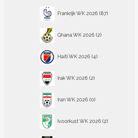
.
87
Frankrijk WK 2026
87
producten
n
2
n
Ghana WK 2026
2
producten
4
tpagina
Haïti WK 2026
4
producten
2
Irak WK 2026
2
producten
0
Iran WK 2026
0
producten
2
Ivoorkust WK 2026
2
producten
t