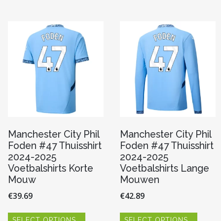
variaties.
variaties
Deze
Deze
optie
optie
kan
kan
n
gekozen
gekoze
worden
worde
op
op
de
de
pagina
productpagina
produc
Manchester City Phil
Manchester City Phil
Foden #47 Thuisshirt
Foden #47 Thuisshirt
2024-2025
2024-2025
Voetbalshirts Korte
Voetbalshirts Lange
Mouw
Mouwen
€
39.69
€
42.89
Dit
Dit
SELECT OPTIONS
SELECT OPTIONS
product
produc