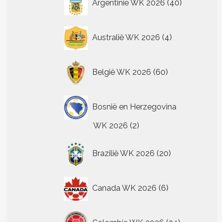
Argentinië WK 2026
40
producten
4
Australië WK 2026
4
producten
60
België WK 2026
60
producten
Bosnië en Herzegovina
2
WK 2026
2
producten
20
Brazilië WK 2026
20
producten
t
6
Canada WK 2026
6
producten
re
.
24