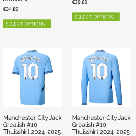
€
39.69
€
34.89
Dit
SELECT OPTIONS
product
Dit
heeft
SELECT OPTIONS
product
meerde
heeft
variaties.
meerdere
Deze
variaties.
optie
Deze
kan
optie
gekoze
kan
worden
gekozen
op
worden
de
op
product
de
productpagina
Manchester City Jack
Manchester City Jack
Grealish #10
Grealish #10
Thuisshirt 2024-2025
Thuisshirt 2024-2025