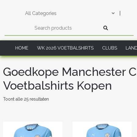
Skip
to
|
content
HOME
WK 2026 VOETBALSHIRTS
CLUBS
LAN
Goedkope Manchester C
Voetbalshirts Kopen
Gesorteerd
Toont alle 25 resultaten
op
nieuwste