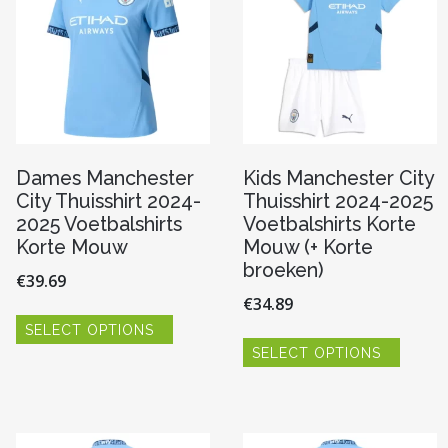
Dames Manchester
Kids Manchester City
City Thuisshirt 2024-
Thuisshirt 2024-2025
2025 Voetbalshirts
Voetbalshirts Korte
Korte Mouw
Mouw (+ Korte
broeken)
€
39.69
€
34.89
Dit
SELECT OPTIONS
product
Dit
heeft
SELECT OPTIONS
produc
re
meerdere
heeft
variaties.
meerde
Deze
variaties
optie
Deze