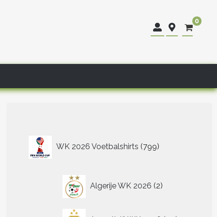
0
799
WK 2026 Voetbalshirts
799
producten
2
Algerije WK 2026
2
producten
40