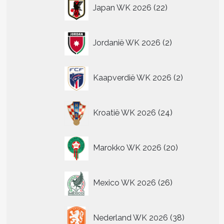
22
Japan WK 2026
22
producten
re
.
2
Jordanië WK 2026
2
producten
2
n
Kaapverdië WK 2026
2
producten
n
24
Kroatië WK 2026
24
tpagina
producten
20
Marokko WK 2026
20
producten
26
Mexico WK 2026
26
producten
38
Nederland WK 2026
38
producten