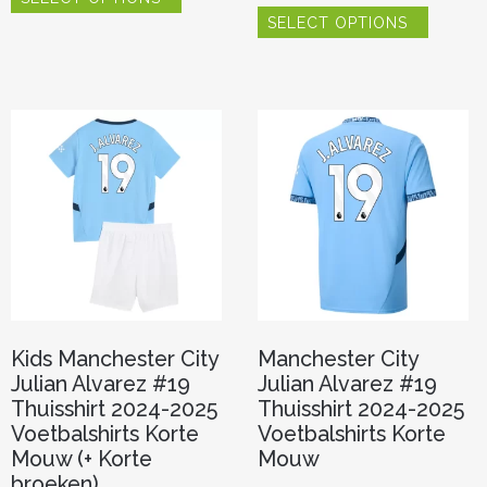
Dit
heeft
SELECT OPTIONS
product
meerdere
heeft
variaties.
meerde
Deze
variaties.
optie
Deze
kan
optie
gekozen
kan
worden
gekoze
op
worden
de
op
productpagina
de
product
Kids Manchester City
Manchester City
Julian Alvarez #19
Julian Alvarez #19
Thuisshirt 2024-2025
Thuisshirt 2024-2025
Voetbalshirts Korte
Voetbalshirts Korte
Mouw (+ Korte
Mouw
broeken)