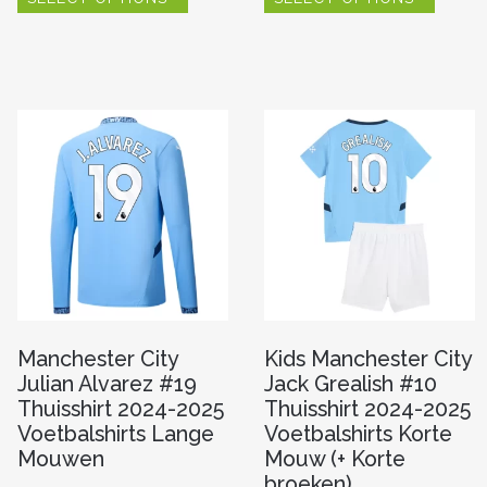
heeft
heeft
meerdere
meerde
variaties.
variaties
re
Deze
Deze
optie
optie
kan
kan
gekozen
gekoze
worden
worde
n
op
op
de
de
productpagina
produc
pagina
Manchester City
Kids Manchester City
Julian Alvarez #19
Jack Grealish #10
Thuisshirt 2024-2025
Thuisshirt 2024-2025
Voetbalshirts Lange
Voetbalshirts Korte
Mouwen
Mouw (+ Korte
broeken)