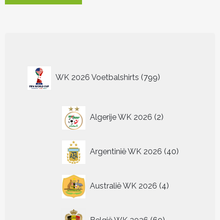
heeft
meerdere
variaties.
Deze
optie
kan
799
gekozen
WK 2026 Voetbalshirts
799
worden
producten
op
de
2
productpagina
Algerije WK 2026
2
producten
40
Argentinië WK 2026
40
producten
4
Australië WK 2026
4
producten
60