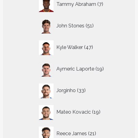
7
Tammy Abraham
7
producten
51
John Stones
51
producten
47
Kyle Walker
47
producten
19
Aymeric Laporte
19
producten
33
Jorginho
33
producten
19
Mateo Kovacic
19
producten
21
Reece James
21
producten