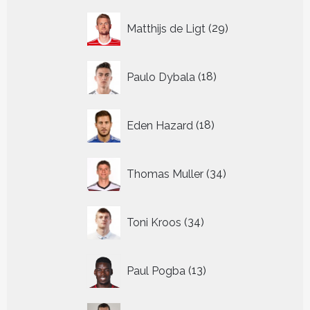
29
Matthijs de Ligt
29
producten
18
Paulo Dybala
18
producten
18
Eden Hazard
18
producten
34
Thomas Muller
34
producten
34
Toni Kroos
34
producten
13
Paul Pogba
13
producten
9