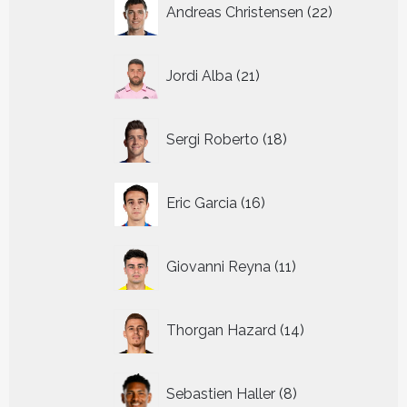
22
Andreas Christensen
22
producten
21
Jordi Alba
21
producten
18
Sergi Roberto
18
producten
16
Eric Garcia
16
producten
11
Giovanni Reyna
11
producten
14
Thorgan Hazard
14
producten
8
Sebastien Haller
8
producten