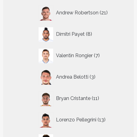
21
Andrew Robertson
21
producten
8
Dimitri Payet
8
producten
7
Valentin Rongier
7
producten
3
Andrea Belotti
3
producten
11
Bryan Cristante
11
producten
13
Lorenzo Pellegrini
13
producten