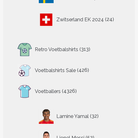
producten
24
Zwitserland EK 2024
24
producten
313
Retro Voetbalshirts
313
producten
426
Voetbalshirts Sale
426
producten
4326
Voetballers
4326
producten
32
Lamine Yamal
32
producten
53
Lionel Messi
53