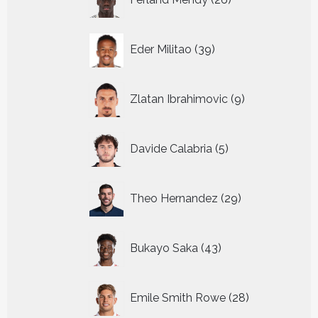
producten
39
Eder Militao
39
producten
9
Zlatan Ibrahimovic
9
producten
5
Davide Calabria
5
producten
29
Theo Hernandez
29
producten
43
Bukayo Saka
43
producten
28
Emile Smith Rowe
28
producten