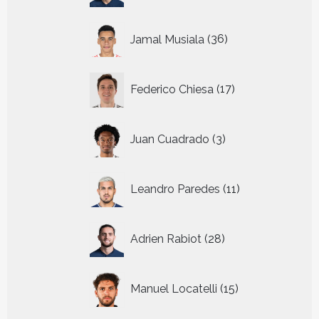
36
Jamal Musiala
36
producten
17
Federico Chiesa
17
producten
3
Juan Cuadrado
3
producten
11
Leandro Paredes
11
producten
28
Adrien Rabiot
28
producten
15
Manuel Locatelli
15
producten