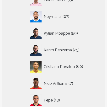
producten
27
Neymar Jr
27
producten
50
Kylian Mbappe
50
producten
25
Karim Benzema
25
producten
60
Cristiano Ronaldo
60
producten
7
Nico Williams
7
producten
13
Pepe
13
producten