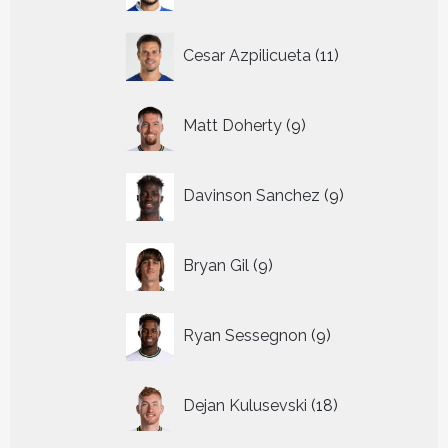
11
Cesar Azpilicueta
11
producten
9
Matt Doherty
9
producten
9
Davinson Sanchez
9
producten
9
Bryan Gil
9
producten
9
Ryan Sessegnon
9
producten
18
Dejan Kulusevski
18
producten