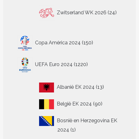
24
Zwitserland WK 2026
24
producten
150
Copa América 2024
150
producten
1220
UEFA Euro 2024
1220
producten
13
Albanië EK 2024
13
producten
90
België EK 2024
90
producten
Bosnië en Herzegovina EK
1
2024
1
product