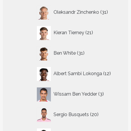
31
Oleksandr Zinchenko
31
producten
21
Kieran Tierney
21
producten
31
Ben White
31
producten
12
Albert Sambi Lokonga
12
producte
3
Wissam Ben Yedder
3
producten
20
Sergio Busquets
20
producten