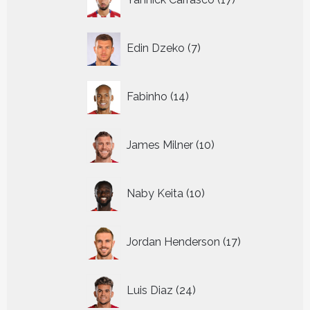
producten
7
Edin Dzeko
7
producten
14
Fabinho
14
producten
10
James Milner
10
producten
10
Naby Keita
10
producten
17
Jordan Henderson
17
producten
24
Luis Diaz
24
producten