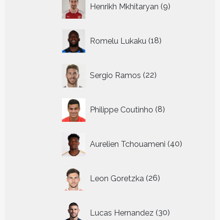
Henrikh Mkhitaryan
9
producten
18
Romelu Lukaku
18
producten
22
Sergio Ramos
22
producten
8
Philippe Coutinho
8
producten
40
Aurelien Tchouameni
40
producten
26
Leon Goretzka
26
producten
30
Lucas Hernandez
30
producten