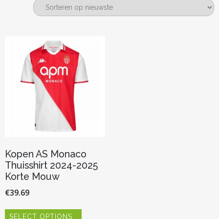
Kopen AS Monaco
Thuisshirt 2024-2025
Korte Mouw
€
39.69
Dit
SELECT OPTIONS
product