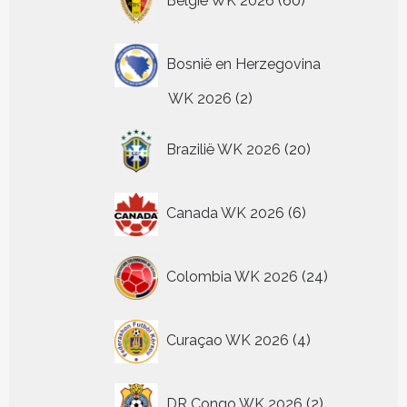
België WK 2026
60
producten
Bosnië en Herzegovina
2
WK 2026
2
producten
20
Brazilië WK 2026
20
producten
6
Canada WK 2026
6
producten
24
Colombia WK 2026
24
producten
4
Curaçao WK 2026
4
producten
2
DR Congo WK 2026
2