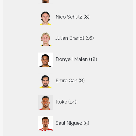
8
Nico Schulz
8
producten
16
Julian Brandt
16
producten
18
Donyell Malen
18
producten
8
Emre Can
8
producten
14
Koke
14
producten
5
Saul Niguez
5
producten