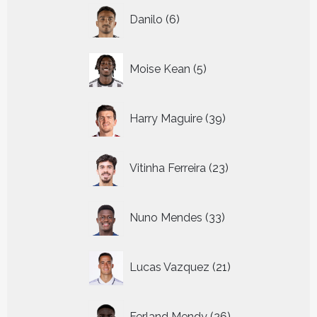
6
Danilo
6
producten
5
Moise Kean
5
producten
39
Harry Maguire
39
producten
23
Vitinha Ferreira
23
producten
33
Nuno Mendes
33
producten
21
Lucas Vazquez
21
producten
26
Ferland Mendy
26