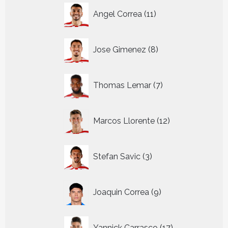
11
Angel Correa
11
producten
8
Jose Gimenez
8
producten
7
Thomas Lemar
7
producten
12
Marcos Llorente
12
producten
3
Stefan Savic
3
producten
9
Joaquin Correa
9
producten
17
Yannick Carrasco
17