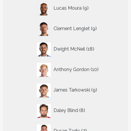
9
Lucas Moura
9
producten
9
Clement Lenglet
9
producten
18
Dwight McNeil
18
producten
10
Anthony Gordon
10
producten
9
James Tarkowski
9
producten
8
Daley Blind
8
producten
7
Dusan Tadic
7