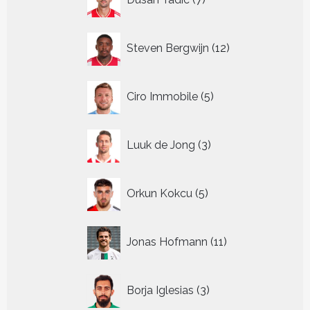
producten
12
Steven Bergwijn
12
producten
5
Ciro Immobile
5
producten
3
Luuk de Jong
3
producten
5
Orkun Kokcu
5
producten
11
Jonas Hofmann
11
producten
3
Borja Iglesias
3
producten