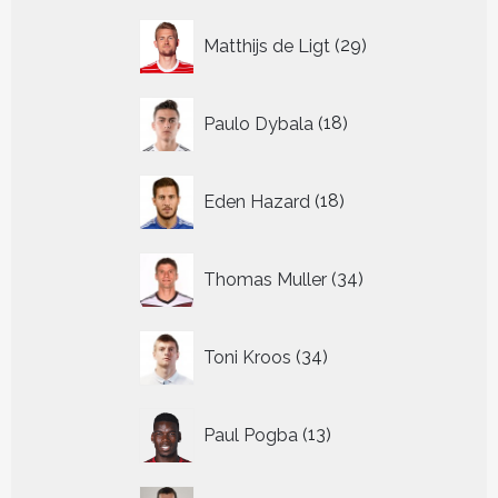
29
Matthijs de Ligt
29
producten
18
Paulo Dybala
18
producten
18
Eden Hazard
18
producten
34
Thomas Muller
34
producten
34
Toni Kroos
34
producten
13
Paul Pogba
13
producten
9