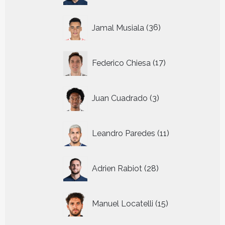
36
Jamal Musiala
36
producten
17
Federico Chiesa
17
producten
3
Juan Cuadrado
3
producten
11
Leandro Paredes
11
producten
28
Adrien Rabiot
28
producten
15
Manuel Locatelli
15
producten