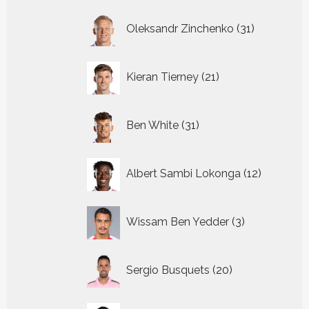
31
Oleksandr Zinchenko
31
producten
21
Kieran Tierney
21
producten
31
Ben White
31
producten
12
Albert Sambi Lokonga
12
producte
3
Wissam Ben Yedder
3
producten
20
Sergio Busquets
20
producten