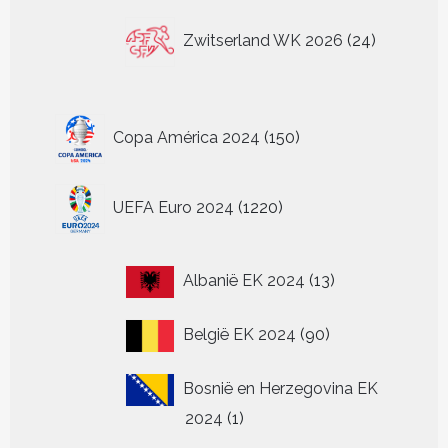
24
Zwitserland WK 2026
24
producten
150
Copa América 2024
150
producten
1220
UEFA Euro 2024
1220
producten
13
Albanië EK 2024
13
producten
90
België EK 2024
90
producten
Bosnië en Herzegovina EK
1
2024
1
product