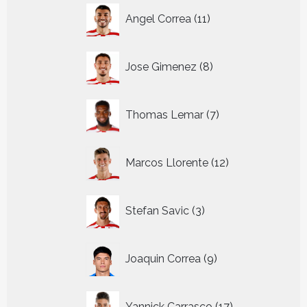
11
Angel Correa
11
producten
8
Jose Gimenez
8
producten
7
Thomas Lemar
7
producten
12
Marcos Llorente
12
producten
3
Stefan Savic
3
producten
9
Joaquin Correa
9
producten
17
Yannick Carrasco
17