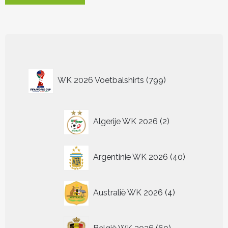
heeft
meerdere
variaties.
Deze
optie
kan
799
gekozen
WK 2026 Voetbalshirts
799
worden
producten
op
de
2
productpagina
Algerije WK 2026
2
producten
40
Argentinië WK 2026
40
producten
4
Australië WK 2026
4
producten
60