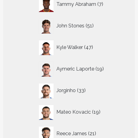
7
Tammy Abraham
7
producten
51
John Stones
51
producten
47
Kyle Walker
47
producten
19
Aymeric Laporte
19
producten
33
Jorginho
33
producten
19
Mateo Kovacic
19
producten
21
Reece James
21
producten