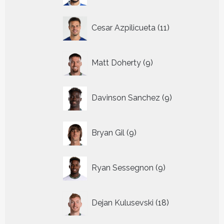
11
Cesar Azpilicueta
11
producten
9
Matt Doherty
9
producten
9
Davinson Sanchez
9
producten
9
Bryan Gil
9
producten
9
Ryan Sessegnon
9
producten
18
Dejan Kulusevski
18
producten