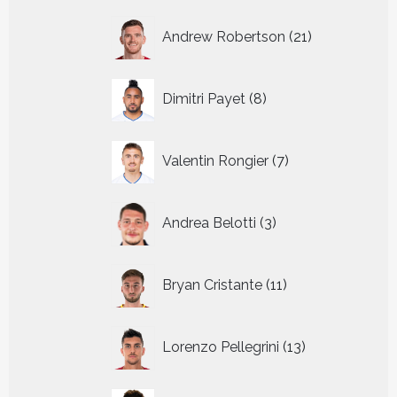
21
Andrew Robertson
21
producten
8
Dimitri Payet
8
producten
7
Valentin Rongier
7
producten
3
Andrea Belotti
3
producten
11
Bryan Cristante
11
producten
13
Lorenzo Pellegrini
13
producten