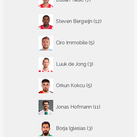
producten
12
Steven Bergwijn
12
producten
5
Ciro Immobile
5
producten
3
Luuk de Jong
3
producten
5
Orkun Kokcu
5
producten
11
Jonas Hofmann
11
producten
3
Borja Iglesias
3
producten