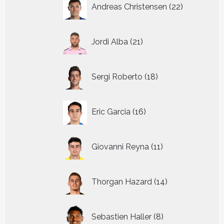
22
Andreas Christensen
22
producten
21
Jordi Alba
21
producten
18
Sergi Roberto
18
producten
16
Eric Garcia
16
producten
11
Giovanni Reyna
11
producten
14
Thorgan Hazard
14
producten
8
Sebastien Haller
8
producten