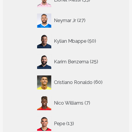
producten
27
Neymar Jr
27
producten
50
Kylian Mbappe
50
producten
25
Karim Benzema
25
producten
60
Cristiano Ronaldo
60
producten
7
Nico Williams
7
producten
13
Pepe
13
producten