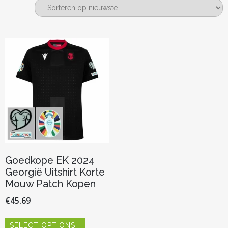
Goedkope EK 2024
Georgië Uitshirt Korte
Mouw Patch Kopen
€
45.69
Dit
SELECT OPTIONS
product