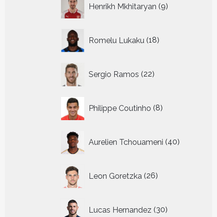
Henrikh Mkhitaryan
9
producten
18
Romelu Lukaku
18
producten
22
Sergio Ramos
22
producten
8
Philippe Coutinho
8
producten
40
Aurelien Tchouameni
40
producten
26
Leon Goretzka
26
producten
30
Lucas Hernandez
30
producten