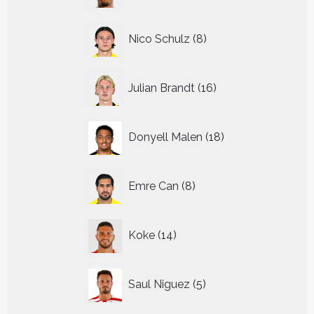
8
Nico Schulz
8
producten
16
Julian Brandt
16
producten
18
Donyell Malen
18
producten
8
Emre Can
8
producten
14
Koke
14
producten
5
Saul Niguez
5
producten