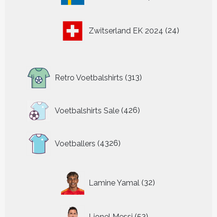
producten
24
Zwitserland EK 2024
24
producten
313
Retro Voetbalshirts
313
producten
426
Voetbalshirts Sale
426
producten
4326
Voetballers
4326
producten
32
Lamine Yamal
32
producten
53
Lionel Messi
53