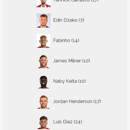
producten
7
Edin Dzeko
7
producten
14
Fabinho
14
producten
10
James Milner
10
producten
10
Naby Keita
10
producten
17
Jordan Henderson
17
producten
24
Luis Diaz
24
producten