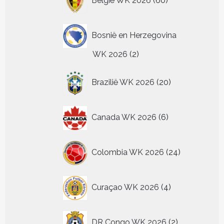
België WK 2026
60
producten
Bosnië en Herzegovina
2
WK 2026
2
producten
20
Brazilië WK 2026
20
producten
6
Canada WK 2026
6
producten
24
Colombia WK 2026
24
producten
4
Curaçao WK 2026
4
producten
2
DR Congo WK 2026
2