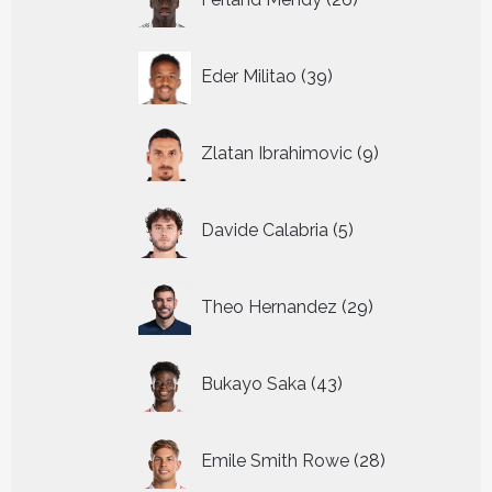
producten
39
Eder Militao
39
producten
9
Zlatan Ibrahimovic
9
producten
5
Davide Calabria
5
producten
29
Theo Hernandez
29
producten
43
Bukayo Saka
43
producten
28
Emile Smith Rowe
28
producten