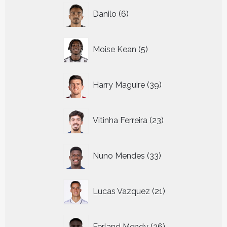
6
Danilo
6
producten
5
Moise Kean
5
producten
39
Harry Maguire
39
producten
23
Vitinha Ferreira
23
producten
33
Nuno Mendes
33
producten
21
Lucas Vazquez
21
producten
26
Ferland Mendy
26