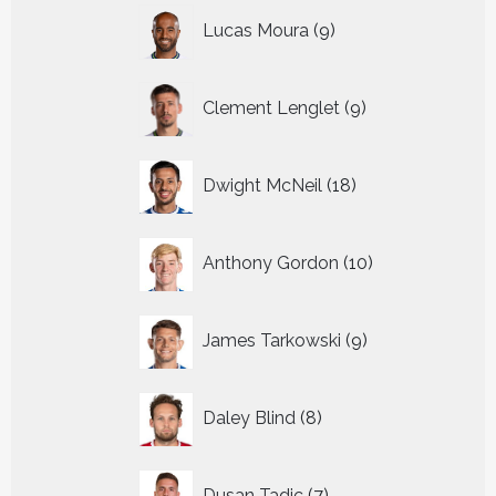
9
Lucas Moura
9
producten
9
Clement Lenglet
9
producten
18
Dwight McNeil
18
producten
10
Anthony Gordon
10
producten
9
James Tarkowski
9
producten
8
Daley Blind
8
producten
7
Dusan Tadic
7